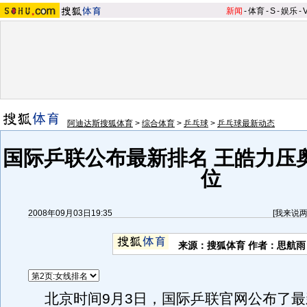
新闻
-
体育
-
S
-
娱乐
-
阿迪达斯搜狐体育
>
综合体育
>
乒乓球
>
乒乓球最新动态
国际乒联公布最新排名 王皓力压
位
2008年09月03日19:35
[
我来说
来源：搜狐体育 作者：思航雨
北京时间9月3日，国际乒联官网公布了最