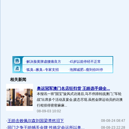
相关新闻
奥运冠军澳门名店狂扫货 王皓选手袋全...
本报讯一班"国宝"旋风式访港后,马不停蹄转战澳门,"车轮
战"出席多个活动及宴会,疲态尽现.虽然金牌运动员的访澳
行程排得密密麻麻...
08-09-03 10:02
·
王皓击败佩尔森刘国梁潸然泪下
08-08-24 08:47
·
同门之争王皓憾丢金牌 性格定命运所以奥...
08-08-23 22:28