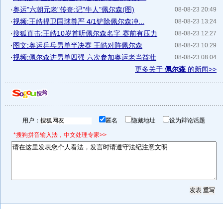
·
奥运"六朝元老"传奇:记"牛人"佩尔森(图)
08-08-23 20:49
·
视频:王皓捍卫国球尊严 4/1铲除佩尔森冲...
08-08-23 13:24
·
搜狐直击:王皓10岁首听佩尔森名字 赛前有压力
08-08-23 12:27
·
图文:奥运乒乓男单半决赛 王皓对阵佩尔森
08-08-23 10:29
·
视频:佩尔森进男单四强 六次参加奥运老当益壮
08-08-23 08:04
更多关于
佩尔森
的新闻>>
用户：
匿名
隐藏地址
设为辩论话题
*搜狗拼音输入法，中文处理专家>>