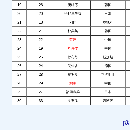
19
26
唐纳序
韩国
20
20
平野早矢香
日本
21
18
刘佳
奥地利
22
21
朴美英
韩国
23
22
范瑛
中国
24
19
刘诗雯
中国
25
25
孙蓓蓓
新加坡
26
24
吴佳多
德国
27
28
鲍罗斯
克罗地亚
28
29
姚彦
中国
29
27
福冈春菜
日本
30
33
沈燕飞
西班牙
[
我