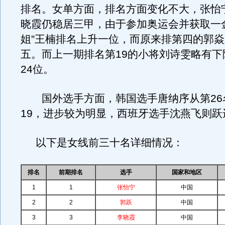
排名。女单方面，排名方面变化不大，张怡
晓霞仍稳居三甲，由于参加奥运会并获取一
姐”王楠排名上升一位，而原来排第四的郭
五。而上一期排名第19的小将刘诗雯略有下
24位。
国外选手方面，韩国选手唐纳序从第26
19，进步较为明显，西班牙选手沈燕飞则跃
以下是女线前三十名详细情况：
排名
前期排名
选手
国家和地区
1
1
张怡宁
中国
2
2
郭跃
中国
3
3
李晓霞
中国