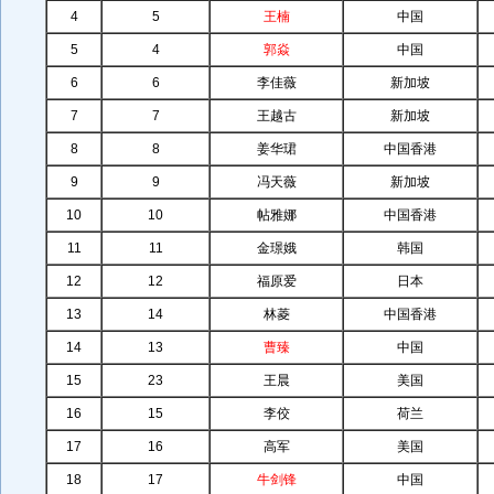
4
5
王楠
中国
5
4
郭焱
中国
6
6
李佳薇
新加坡
7
7
王越古
新加坡
8
8
姜华珺
中国香港
9
9
冯天薇
新加坡
10
10
帖雅娜
中国香港
11
11
金璟娥
韩国
12
12
福原爱
日本
13
14
林菱
中国香港
14
13
曹臻
中国
15
23
王晨
美国
16
15
李佼
荷兰
17
16
高军
美国
18
17
牛剑锋
中国