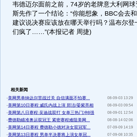
韦德迈尔面前之前，74岁的老牌意大利网球
斯先作了一个结论：“你能想象，BBC会去
建议说决赛应该放在哪天举行吗？温布尔登
们疯了……”(本报记者 周捷)
相关新闻
·
美网男单纳达尔苦战过关 自信满面不怕赛...
08-09-03 13:29
·
美网第10日赛程:威氏内战上演 郑洁/晏紫亮相
08-09-03 09:54
·
美网第八日赛程:吴迪战双打 女单三热门冲8强
08-09-01 12:54
·
费德勒瞄准奥运双冠王 紧密赛程难阻美网...
08-08-14 02:06
·
美网第14日赛程 费德勒小德对决女双冠军...
07-09-09 14:19
·
美网第13日赛程 男单半决赛将上演女单冠...
07-09-08 10:35