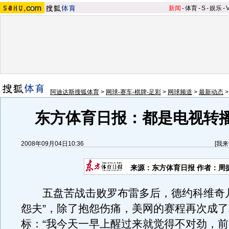
新闻
-
体育
-
S
-
娱乐
-
阿迪达斯搜狐体育
>
网球-赛车-棋牌-足彩
>
网球频道
>
最新动态
东方体育日报：都是电视转
2008年09月04日10:36
[
我来
来源：东方体育日报 作者：周
五盘苦战击败罗布雷多后，德约科维奇几
怨夫”，除了抱怨伤痛，美网的赛程再次成
标：“我今天一早上醒过来就觉得不对劲，