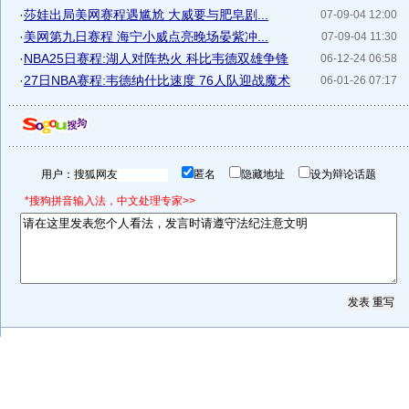
·
莎娃出局美网赛程遇尴尬 大威要与肥皂剧...
07-09-04 12:00
·
美网第九日赛程 海宁小威点亮晚场晏紫冲...
07-09-04 11:30
·
NBA25日赛程:湖人对阵热火 科比韦德双雄争锋
06-12-24 06:58
·
27日NBA赛程:韦德纳什比速度 76人队迎战魔术
06-01-26 07:17
用户：
匿名
隐藏地址
设为辩论话题
*搜狗拼音输入法，中文处理专家>>