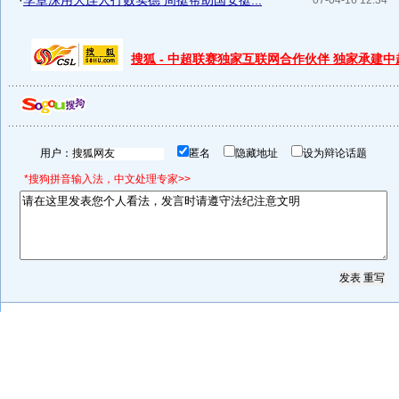
·
李章洙用大连人打败实德 周挺帮助国安挺...
07-04-16 12:34
搜狐 - 中超联赛独家互联网合作伙伴 独家承建
用户：
匿名
隐藏地址
设为辩论话题
*搜狗拼音输入法，中文处理专家>>