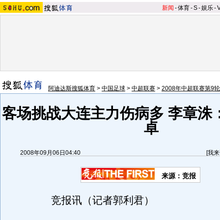
新闻
-
体育
-
S
-
娱乐
-
阿迪达斯搜狐体育
>
中国足球
>
中超联赛
>
2008年中超联赛第9轮
客场挑战大连主力伤病多 李章洙
卓
2008年09月06日04:40
[
我来
来源：竞报
竞报讯（记者郭利君）