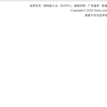
设置首页
-
搜狗输入法
-
支付中心
-
搜狐招聘
-
广告服务
-
客
Copyright
©
2016 Sohu.com 
搜狐不良信息举