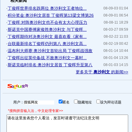
相关新闻
·
丁俊晖世界排名跌两位 奥沙利文王者地位...
08-09-03 01:04
·
积分奖金:奥沙利文居首 丁俊晖第13梁文博第26
08-09-01 06:54
·
丁俊晖:对阵奥沙利文也不会有太大心理压力
08-08-11 18:29
·
斯诺克中国赛傅家俊胜奥沙利文 与丁俊晖...
08-03-27 09:59
·
丁俊晖期待对决奥沙利文 最喜欢看《家有...
08-02-22 11:03
·
台联最新排名丁俊晖仍列第八 奥沙利文高...
08-02-19 00:42
·
温布利大师赛:奥沙利文首轮出局 丁俊晖战强敌
08-01-14 10:44
·
丁俊晖出征英伦备战 不敌奥沙利文一幕时...
08-01-04 13:26
·
斯诺克临时排名:奥沙利文居首 丁俊晖升至第八
08-01-03 14:15
更多关于
奥沙利文
的新闻>>
用户：
匿名
隐藏地址
设为辩论话题
*搜狗拼音输入法，中文处理专家>>