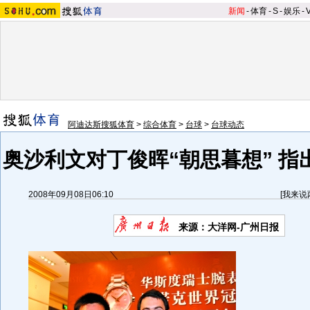
新闻
-
体育
-
S
-
娱乐
-
阿迪达斯搜狐体育
>
综合体育
>
台球
>
台球动态
奥沙利文对丁俊晖“朝思暮想” 指
2008年09月08日06:10
[
我来说
来源：大洋网-广州日报