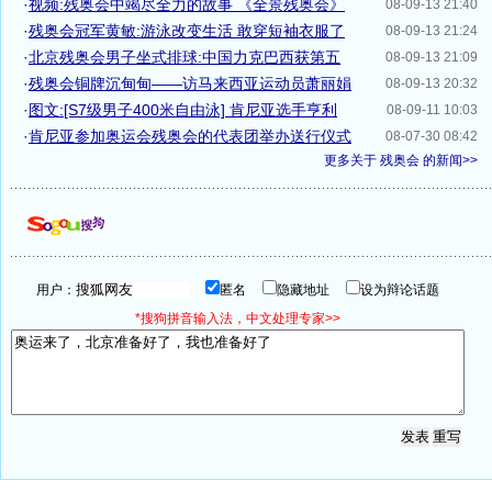
·
视频:残奥会中竭尽全力的故事 《全景残奥会》
08-09-13 21:40
·
残奥会冠军黄敏:游泳改变生活 敢穿短袖衣服了
08-09-13 21:24
·
北京残奥会男子坐式排球:中国力克巴西获第五
08-09-13 21:09
·
残奥会铜牌沉甸甸——访马来西亚运动员萧丽娟
08-09-13 20:32
·
图文:[S7级男子400米自由泳] 肯尼亚选手亨利
08-09-11 10:03
·
肯尼亚参加奥运会残奥会的代表团举办送行仪式
08-07-30 08:42
更多关于
残奥会
的新闻>>
用户：
匿名
隐藏地址
设为辩论话题
*搜狗拼音输入法，中文处理专家>>