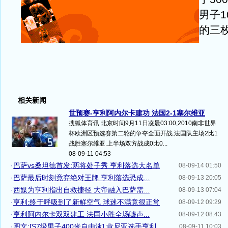
男子1
的三
相关新闻
世预赛-亨利阿内尔卡建功 法国2-1塞尔维亚
搜狐体育讯 北京时间9月11日凌晨03:00,2010南非世界
杯欧洲区预选赛第二轮的争夺全面开战.法国队主场2比1
战胜塞尔维亚.上半场双方战成0比0...
08-09-11 04:53
·
巴萨vs桑坦德首发:两将处子秀 亨利落选大名单
08-09-14 01:50
·
巴萨最后时刻竟弃绝对王牌 亨利落选恐成...
08-09-13 20:05
·
西媒为亨利指出自救捷径 大帝融入巴萨需...
08-09-13 07:04
·
亨利:终于呼吸到了新鲜空气 球迷不满意很正常
08-09-12 09:29
·
亨利阿内尔卡双双建工 法国小胜全场嘘声...
08-09-12 08:43
·
图文:[S7级男子400米自由泳] 肯尼亚选手亨利
08-09-11 10:03