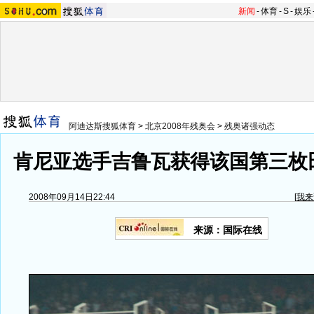
新闻
-
体育
-
S
-
娱乐
阿迪达斯搜狐体育
>
北京2008年残奥会
>
残奥诸强动态
肯尼亚选手吉鲁瓦获得该国第三枚田
2008年09月14日22:44
[
我来
来源：国际在线