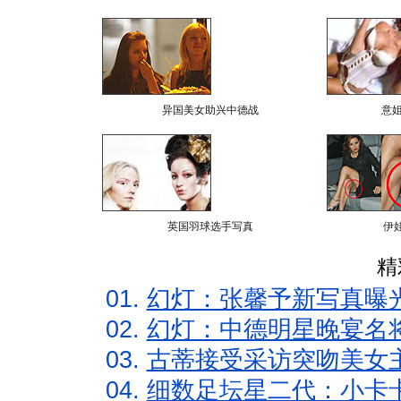
异国美女助兴中德战
意
英国羽球选手写真
伊
精
01.
幻灯：张馨予新写真曝
02.
幻灯：中德明星晚宴名
03.
古蒂接受采访突吻美女主
04.
细数足坛星二代：小卡卡