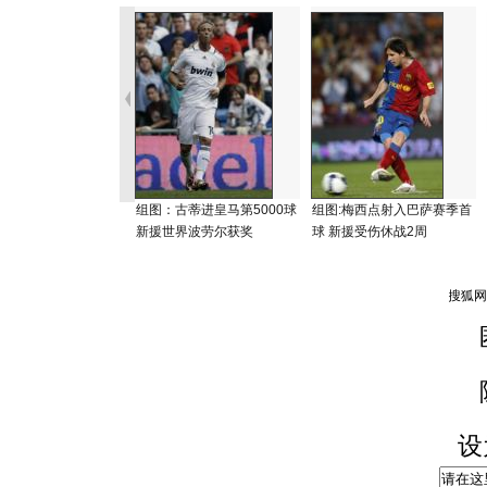
组图：古蒂进皇马第5000球
组图:梅西点射入巴萨赛季首
新援世界波劳尔获奖
球 新援受伤休战2周
设