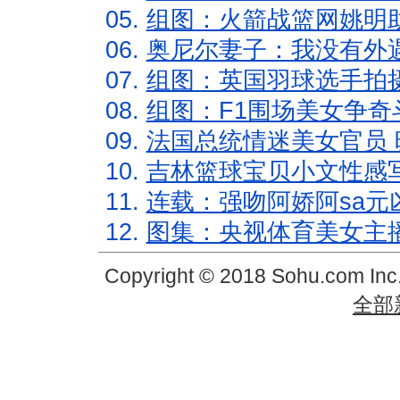
05.
组图：火箭战篮网姚明
06.
奥尼尔妻子：我没有外遇
07.
组图：英国羽球选手拍
08.
组图：F1围场美女争奇
09.
法国总统情迷美女官员 
10.
吉林篮球宝贝小文性感
11.
连载：强吻阿娇阿sa元
12.
图集：央视体育美女主
Copyright © 2018 Sohu.com In
全部