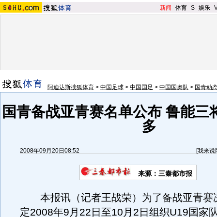
新闻
-
体育
-
S
-
娱乐
-
阿迪达斯搜狐体育
>
中国足球
>
中国国足
>
中国国奥队
>
国青动
国青备战亚青赛名单公布 鲁能三
多
2008年09月20日08:52
[
我来说
来源：三秦都市报
本报讯（记者王战荣）为了备战亚青赛
定2008年9月22日至10月2日组织U19国