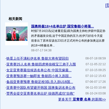
[
相关新闻
国奥终极18+4名单出炉 国安鲁能小将落...
时报7月16日讯(记者董宏磊)因为国奥主帅杜伊跟中国足协
的矛盾越发尖锐,迫于中国足协的压力,杜伊只好在今天提
前拿出了原本应该在23日才正式对外公布的参加奥运比赛
的18+4终极名单...
08-07-17 04:38
·
铁蛋上任不满杜伊名单 鲁能大将有望回归
08-07-18 08:59
·
亚青赛25人名单:鲁能四虎将徐根宝三弟子入围
07-11-05 22:12
·
女足亚青赛最佳候选名单公布 中国无缘最...
07-10-15 09:25
·
亚青赛预选赛一触即发 鲁能四小将入选国...
07-10-12 15:43
·
备战亚青赛预赛 鲁能足校3队员入选U18国...
07-06-07 17:26
·
亚青赛中国队有望避开韩国 国奥集训名单公布
06-11-03 10:48
·
贾秀全提交亚青赛名单出炉 徐德恩成功"自救"
06-10-24 03:08
更多关于
亚青赛 名单
的新闻>>