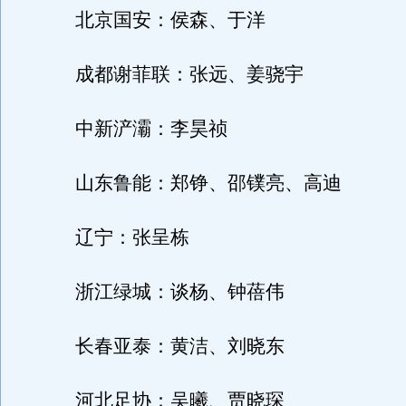
北京国安：侯森、于洋
成都谢菲联：张远、姜骁宇
中新浐灞：李昊祯
山东鲁能：郑铮、邵镤亮、高迪
辽宁：张呈栋
浙江绿城：谈杨、钟蓓伟
长春亚泰：黄洁、刘晓东
河北足协：吴曦、贾晓琛