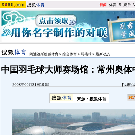
新闻
-
体育
-
S
-
娱乐
-
阿迪达斯搜狐体育
>
综合体育
>
羽毛球
>
最新动态
中囯羽毛球大师赛场馆：常州奥体
2008年09月21日19:55
[
我来说
来源：搜狐体育