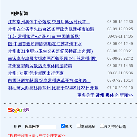
相关新闻
·
江苏常州奥体中心落成 突显后奥运时代常...
08-09-15 22:30
·
常州在全省率先出台25条新政为低迷楼市加温
08-09-12 09:25
·
江苏:常州旅游+动漫:打造"中国迪斯尼"
08-09-11 14:35
·
图:中国首艘超声除藻船在江苏常州下水
08-09-06 12:49
·
常州市31名职业卫生义务监督员持证上岗(图)
08-08-29 08:21
·
南宋李安忠最大绢本画百鹤图现身江苏常州(图)
08-08-28 22:42
·
常州富都商贸饭店周末休闲游特惠
08-08-27 14:55
·
常州:"功臣"凭卡就医出行优惠
08-08-11 05:36
·
白雪张曦文献唱 纪念常州改革开放30年晚...
08-07-23 16:14
·
羽毛球大师赛移师常州 比赛于08年9月23日开幕
07-10-29 01:10
更多关于
常州 奥体
的新闻>>
用户：
匿名
隐藏地址
设为辩论话题
*搜狗拼音输入法，中文处理专家>>