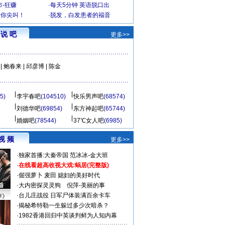
-狂赚
·
每天5分钟 英语脱口出
到你尖叫！
·
脱发，白发患者的福音
说 吧
更多>>
|
鲍春来
|
邱彦博
|
陈金
5)
李宇春吧
(104510)
快乐男声吧
(68574)
刘德华吧
(69854)
东方神起吧
(65744)
婚姻吧
(78544)
37℃女人吧
(6985)
视 频
更多>>
·
独家首播:大秦帝国
范冰冰-金大班
·
在线看超高收视大戏:
蜗居(完整版)
·
倔强萝卜
麦田
媳妇的美好时代
·
大内密探灵灵狗
倪萍-美丽的事
·
台儿庄战役 日军尸体装满百余卡车
声》
·
揭秘希特勒一生躲过多少次暗杀？
·
1982香港回归中英谈判鲜为人知内幕