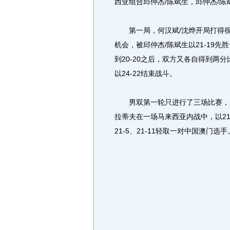
西亚组合邱仲杰/陈斌生，邱仲杰/陈
第一局，何汉斌/沈烨开局打得很
机会，被邱仲杰/陈斌生以21-19
到20-20之后，双方又各自得到两分
以24-22结束战斗。
男双第一轮只进行了三场比赛，另外
拉蒂夫在一场马来西亚内战中，以21-
21-5、21-11轻取一对中国澳门选