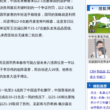
轮里，中国名将鲍春来以2-1击败泰国的波萨纳；
决胜局最后关键时刻的一个争议判罚，以2-1淘汰
国羽参赛的年轻选手都很多，国羽的策略就是利用
，邱彦博以2-0击败丹麦老将约根森，这是首日比
冠军王仪涵以两个21-17击败队友朱晶晶晋级。
马来西亚组合无缘第二轮比赛。
中学生乘直升机
高圆圆同居男友
而且国羽男单极有可能占据未来八强席位里一半以
子李宗伟的临阵退赛，而自动进入16强。他将在
CBA
郭晶晶
王
龙的加拿大选手博比。
老大
年龄门
精彩推荐
轮里2-1战胜了中国选手杜鹏宇，中国香港的吴
·
关注：私幕公
成在10-21先丢一局的情况下，以21-16将比赛拖
·
美女--丰胸--
·
穷小子三年赚
21-19取得了胜利。吴蔚将与乔希姆-佩尔森在
·
会呼吸的 生态