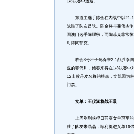
1/8决赛中遭遇。
东道主选手陈金在内战中以21-10、2
战胜了队友吕轶。陈金将与龚伟杰争夺
国澳门选手陈耀宗，而陶菲克非常惊
对阵陶菲克。
赛会3号种子鲍春来2-1战胜泰国
亚的斐伟川，鲍春来将在1/8决赛中对
12击败丹麦名将约根森，文凯因为
门票。
女单：王仪涵将战王晨
上周刚刚获得日羽赛女单冠军的小将王
胜了队友朱晶晶，顺利挺进女单16