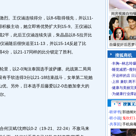
闺房视频自拍
。王仪涵连续得分，以8-6取得领先，并以11-
积极主动，她立即将优势扩大到15-9。王仪涵以
战成2平，此后王仪涵连续失误，朱晶晶以8-5拉开比
涵随后很快追至11-13，并以15-14反超了比
自爆捉奸后恶梦
得4分，以21-17同样的比分锁定了胜利。
搜狐商机
·
丰胸--林志玲
里，以2-0淘汰泰国选手波萨娜。此战第二局局
·
睡觉减肥--瘦到
·
开这样的店 日进
没有手软连得3分以21-18结束战斗，女单第二轮她
·
上班 兼职 两
山优。另外，日本选手后藤爱以2-0击败加拿大的
·
健康与美丽完
·
为健康行业撑
尔。
·
听评书
|
郭德纲
·
听小说
|
鬼吹灯1
·
共享区
|
手机病
/沈烨以0-2（19-21、22-24）不敌马来