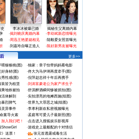
情史
李冰冰被爆已婚
揭秘生父离婚内幕
孕
·
揭刘晓庆离婚内幕
·
李幼斌新恋情曝光
婚
·
周迅王艳婆媳相见
·
陆毅爱女照首曝光
折
·
刘嘉玲自曝正造人
·
陈好新男友被曝光
 后
更多>>
喂猕猴桃(图)
·
独家：章子怡带妈妈看电影
好身材(图)
·
佟大为马伊琍再度牵手(图)
秀性感(图)
·
倪萍赵忠祥十年后再携手
服装皆为租赁
·
刘涛富豪老公为家产求生子
颜乘地铁被拍
·
舒淇醉酒瞬间惨被抓拍(图)
做活体解剖
·
实拍漂亮的地摊西施(组图)
的暴烈脾气
·
世界九大罪恶之城(组图)
遇灵异事件
·
李孝利新欢私密视频曝光
成命案导火索
·
孟庭苇可爱儿子最新照(图)
：加入我们吧！
·
点击进入搜狐娱乐影视库
howGirl
·
游戏史上最般配的十对情侣
2》送票！
·
张元首透露戒毒生活