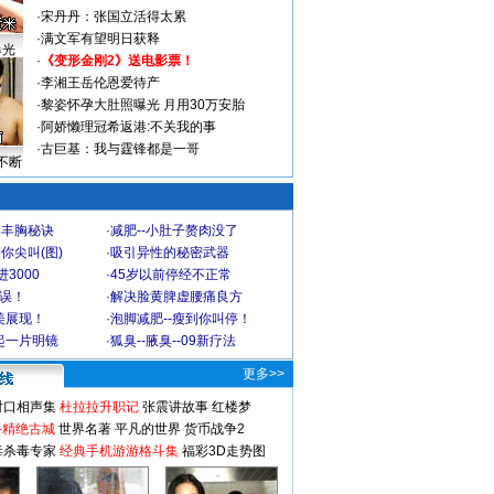
·
宋丹丹：张国立活得太累
·
满文军有望明日获释
曝光
·
《变形金刚2》送电影票！
·
李湘王岳伦恩爱待产
·
黎姿怀孕大肚照曝光 月用30万安胎
·
阿娇懒理冠希返港:不关我的事
·
古巨基：我与霆锋都是一哥
不断
爆丰胸秘诀
·
减肥--小肚子赘肉没了
你尖叫(图)
·
吸引异性的秘密武器
3000
·
45岁以前停经不正常
不误！
·
解决脸黄脾虚腰痛良方
美展现！
·
泡脚减肥--瘦到你叫停！
起一片明镜
·
狐臭--腋臭--09新疗法
更多>>
对口相声集
杜拉拉升职记
张震讲故事
红楼梦
-精绝古城
世界名著
平凡的世界
货币战争2
毒杀毒专家
经典手机游游格斗集
福彩3D走势图