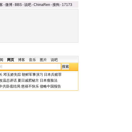
客
-
微博
-
BBS
-
说吧
-
ChinaRen
-
搜狗
-
17173
闻
网页
博客
音乐
图片
说吧
长
邓玉娇失踪
朝鲜军事演习
日本兵赎罪
改温总讲话
夏日减肥秘方
日本瘦脸法
中共卧底结局
慈禧不快乐
侵略中国报告