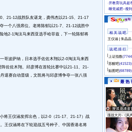
·
开教育玩具超市
·
睡觉减肥--瘦
1-12战胜队友谌龙，龚伟杰以21-15、21-17
一个八强席位。老将陈郁以21-7、21-12战胜中
相 关 说 吧
险地2-1淘汰马来西亚选手哈菲兹，下一轮陈郁将
王仪涵
|
朱晶晶
说 吧 排 行
上证指数
(7744
一哥波萨纳，日本选手佐佐木翔以2-0淘汰马来西
苏醒吧
(41523)
阵佐佐木翔。邱彦博在首轮比赛中以21-11、21-
贴图吧
(68789)
林丹退赛自动晋级，文凯将与邱彦博争夺一张八强
最 热 
谍战大片-《风
仪涵发挥出色，以2-0（21-17、21-17）战
强。王仪涵将在下轮迎战五号种子、中国香港名将