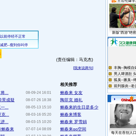
·
王岳伦爆李
新版“西游”绝
(责任编辑：马克杰)
[
我来说两句
]
相关推荐
...
鲍春来 女友
08-09-24 16:01
前景成疑
陶菲克 婚礼
08-07-26 18:38
...
鲍春来的生日是多少
08-05-13 15:10
...
鲍春来博客
08-03-16 05:20
...
鲍春来 罗雪娟
08-03-15 10:20
转鲍春来
鲍春来qq空间
07-07-14 08:09
每天在吞别人