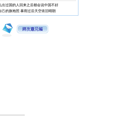
么出过国的人回来之后都会说中国不好
自己的旗袍照
暴雨过后天空依旧晴朗