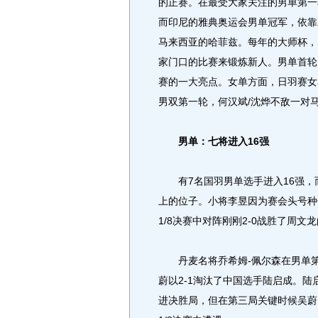
的正赛。在最受大家关注的男单第一
而印尼的雅典奥运会男单冠军，依靠
马来西亚的哈菲兹。每年的大师杯，
家门口的比赛来锻炼新人。男单首轮
赛的一大亮点。女单方面，日羽赛女单
男双第一轮，何汉斌/沈烨不敌一对
男单：七将进入16强
有7名国羽男单选手进入16强，
上的位子。小将李昱因为赛会头号种
1/8决赛中对阵刚刚2-0战胜了周文
丹麦名将乔希姆-佩尔森在男单第一
蔚以2-1淘汰了中国选手陆启成。陆启
进决胜局，但在第三局关键时候吴蔚以