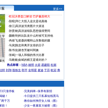
更多>>
·
欧冠决赛盘口解读 巴萨赢面稍大
·
段暄
|
拜仁大投入这次是动真格
·
徐江
|
高洪波另类图片大派送
·
孙贤禄
|
高洪波组队思想值得赞同
·
颜晓华
|
科比队友什么时候可支持他
上学
·
冉雄飞
|
老聂的嘴和山东鲁能的腿
·
马寅
|
陈忠和离开女排的日子
·
陈书佳
|
谢杏芳被叫阿姨
·
张斌
|
一场人和猫的伟大比赛
·
马晓春
|
俞斌的棋王是谁封的？
曝光
热点标签：
NBA
姚明
火箭
易建联
杜丽
治郅
刘翔
殷铁生
郎平
全明星
麦迪
于芬
欧冠
弗
开3只涨停板
·
完美妈咪--保养有新招
大揭秘！
·
今日提供三只私幕短线黑马
了两千万
·
教你如何掏空女人钱（图）
家纺！
·
少女一夜暴富大秘密（图）