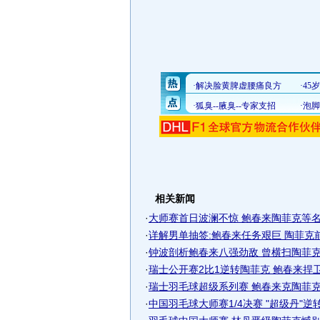
相关新闻
·
大师赛首日波澜不惊 鲍春来陶菲克等名将
·
详解男单抽签:鲍春来任务艰巨 陶菲克
·
钟波剖析鲍春来八强劲敌 曾横扫陶菲克一
·
瑞士公开赛2比1逆转陶菲克 鲍春来捍卫克
·
瑞士羽毛球超级系列赛 鲍春来克陶菲克进
·
中国羽毛球大师赛1/4决赛 "超级丹"逆