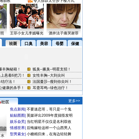
湘胎教
·
令人惊叹太空步下楼方式
密照
王菲小女儿李嫣曝光
酒井法子痛哭谢罪
更多>>
焦点新闻
|
不要迷恋哥，哥只是一个鬼
贴贴图图
|
英媒评出2009年度搞怪发明
娱乐旮旯
|
当红明星不仅仅是名利双收
情感世界
|
后悔嫁给这样一个山西男人
型男索女
|
小糖精归来，在海边轻轻舞
口水