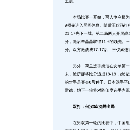
王晨。
本场比赛一开始，两人争夺极为激烈
9领先进入局间休息。随后王仪涵打得
21-17先下一城。第二局两人开局
分，随后朱晶晶取得11-6的领先。王仪
分。双方激战成17-17后，王仪涵连
另外，荷兰选手姚洁在女单第一轮
末，波萨娜将比分追成18-18，姚洁
的对手是赛会8号种子、日本选手平
雷德，她下一轮将对阵印度选手内瓦
双打：何汉斌/沈烨出局
在男双第一轮的比赛中，中国组合何汉斌