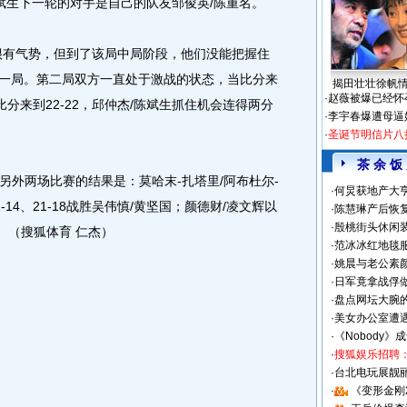
斌生下一轮的对手是自己的队友邹俊英/陈重名。
有气势，但到了该局中局阶段，他们没能把握住
先胜一局。第二局双方一直处于激战的状态，当比分来
揭田壮壮徐帆
·
赵薇被爆已经怀
比分来到22-22，邱仲杰/陈斌生抓住机会连得两分
·
李宇春爆遭母逼
·
圣诞节明信片八
茶 余 饭
两场比赛的结果是：莫哈末-扎塔里/阿布杜尔-
·
何炅获地产大亨
14、21-18战胜吴伟慎/黄坚国；颜德财/凌文辉以
·
陈慧琳产后恢复
·
殷桃街头休闲装
手。（搜狐体育 仁杰）
·
范冰冰红地毯
·
姚晨与老公素
·
日军竟拿战俘
·
盘点网坛大腕
·
美女办公室遭
·
《Nobody》
·
搜狐娱乐招聘
·
台北电玩展靓丽S
·
《变形金刚