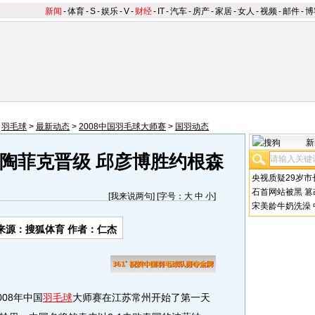
新闻
-
体育
-
S
-
娱乐
-
V
-
财经
-
IT
-
汽车
-
房产
-
家居
-
女人
-
视频
-
邮件
-
博
>
羽毛球
>
最新动态
>
2008中国羽毛球大师赛
>
国羽动态
新
陶菲克晋级 邱彦博胜约根森
央视质疑29岁市
石首网站被黑
篡
[
我来说两句
] [字号：
大
中
小
]
宋美龄牛奶洗澡
来源：搜狐体育 作者：仁杰
08年中国
羽毛球
大师赛在江苏常州开始了第一天