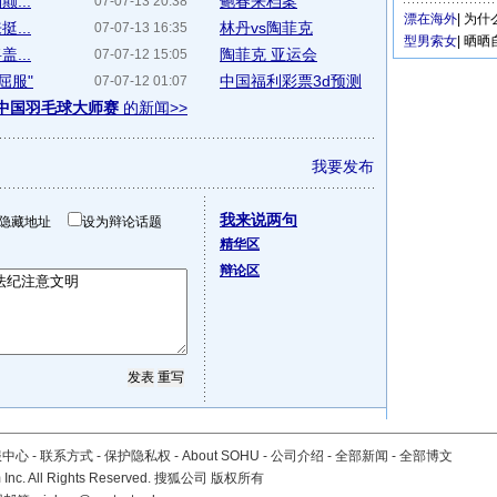
...
鲍春来档案
07-07-13 20:38
漂在海外
|
为什
...
林丹vs陶菲克
07-07-13 16:35
型男索女
|
晒晒
...
陶菲克 亚运会
07-07-12 15:05
屈服"
中国福利彩票3d预测
07-07-12 01:07
中国羽毛球大师赛
的新闻>>
我要发布
我来说两句
隐藏地址
设为辩论话题
精华区
辩论区
服中心
-
联系方式
-
保护隐私权
-
About SOHU
-
公司介绍
-
全部新闻
-
全部博文
Inc. All Rights Reserved. 搜狐公司
版权所有