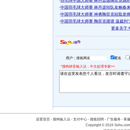
·
羽毛球中国大师赛 林丹晋级陶菲克憾别颠
·
中国羽毛球大师赛 林丹逆转队友鲍春来挺
·
中国羽毛球大师赛 神勇陶菲克轻取老将盖
·
中国羽毛球大师赛 陶菲克摆谱 逼裁判"
更多关于
用户：
匿名
*搜狗拼音输入法，中文处理专家>>
设置首页
-
搜狗输入法
-
支付中心
-
搜狐招聘
-
广告服务
-
客
Copyright
©
2016 Sohu.com 