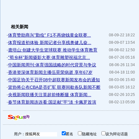
相关新闻
·
体育赞助商兴"勤俭" F1不再烧钱黄金联赛...
08-09-22 18:22
·
体育报道初体验 新闻记者分享残奥健儿奋...
08-09-07 13:54
·
龚培山:创建大学生篮球联赛 推动学生体育教育
08-08-02 12:50
·
"荀乡杯"新闻摄影大赛:体育雕塑祝福北京...
08-07-26 05:16
·
中国新闻周刊:体育强国战略的时代背景与争议
08-06-26 11:34
·
香港资深体育新闻主播伍晃荣病逝 享年67岁
08-04-18 11:00
·
中国足协关于召开08中超联赛新闻发布会的通知
08-03-06 15:40
·
篮协将公布CBA是否扩军 联赛间歇各队新闻不断
08-03-05 16:12
·
央视新闻联播关注英超前锋断腿 体育新闻...
08-02-26 10:25
·
春节体育新闻连连看:国足献"平"淡 卡佩罗首演
08-02-13 05:09
用户：
匿名
隐藏地址
设为辩论话题