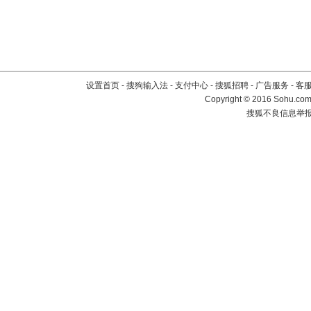
设置首页
-
搜狗输入法
-
支付中心
-
搜狐招聘
-
广告服务
-
客
Copyright
©
2016 Sohu.com 
搜狐不良信息举