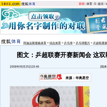
新闻
-
体育
-
S
-
娱乐
-
阿迪达斯搜狐体育
>
综合体育
>
乒乓球
>
乒乓球图片
>
乒超联赛
图文：乒超联赛开赛新闻会 这双
2008年09月25日20:46
[
我来
来源：华奥星空