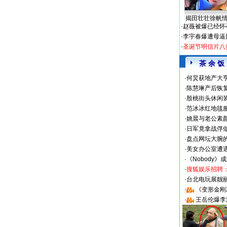
揭田壮壮徐帆
·
赵薇被爆已经怀
·
李宇春爆遭母逼
·
圣诞节明信片八
茶 余 饭
·
何炅获地产大亨
·
陈慧琳产后恢复
·
殷桃街头休闲装
·
范冰冰红地毯
·
姚晨与老公素
·
日军竟拿战俘
·
盘点网坛大腕
·
美女办公室遭
·
《Nobody》
·
搜狐娱乐招聘
·
台北电玩展靓丽S
·
《变形金刚
·
王岳伦爆李