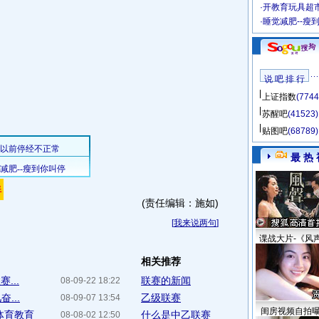
·
开教育玩具超市
·
睡觉减肥--瘦
说 吧 排 行
上证指数
(7744
苏醒吧
(41523)
贴图吧
(68789)
最 热 
(责任编辑：施如)
[
我来说两句
]
谍战大片-《风
相关推荐
...
联赛的新闻
08-09-22 18:22
...
乙级联赛
08-09-07 13:54
闺房视频自拍
体育教育
什么是中乙联赛
08-08-02 12:50