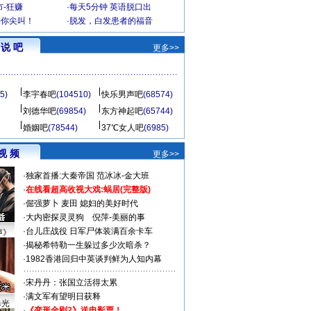
-狂赚
·
每天5分钟 英语脱口出
到你尖叫！
·
脱发，白发患者的福音
说 吧
更多>>
5)
李宇春吧
(104510)
快乐男声吧
(68574)
刘德华吧
(69854)
东方神起吧
(65744)
婚姻吧
(78544)
37℃女人吧
(6985)
视 频
更多>>
·
独家首播:大秦帝国
范冰冰-金大班
·
在线看超高收视大戏:
蜗居(完整版)
·
倔强萝卜
麦田
媳妇的美好时代
·
大内密探灵灵狗
倪萍-美丽的事
·
台儿庄战役 日军尸体装满百余卡车
声》
·
揭秘希特勒一生躲过多少次暗杀？
·
1982香港回归中英谈判鲜为人知内幕
·
宋丹丹：张国立活得太累
·
满文军有望明日获释
曝光
·
《变形金刚2》送电影票！