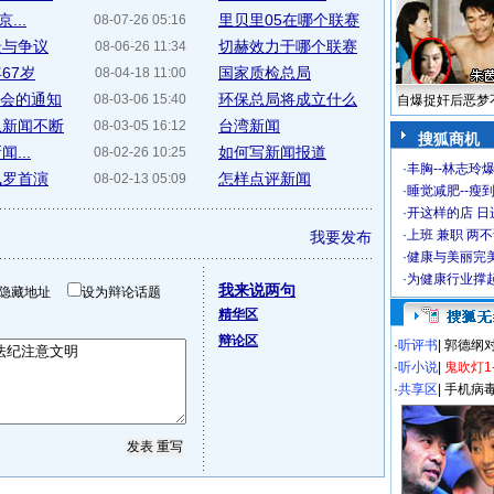
...
里贝里05在哪个联赛
08-07-26 05:16
景与争议
切赫效力于哪个联赛
08-06-26 11:34
67岁
国家质检总局
08-04-18 11:00
布会的通知
环保总局将成立什么
08-03-06 15:40
自爆捉奸后恶梦
队新闻不断
台湾新闻
08-03-05 16:12
搜狐商机
...
如何写新闻报道
08-02-26 10:25
·
丰胸--林志玲
佩罗首演
怎样点评新闻
08-02-13 05:09
·
睡觉减肥--瘦到
·
开这样的店 日进
·
上班 兼职 两
我要发布
·
健康与美丽完
·
为健康行业撑
我来说两句
隐藏地址
设为辩论话题
精华区
辩论区
·
听评书
|
郭德纲
·
听小说
|
鬼吹灯1
·
共享区
|
手机病