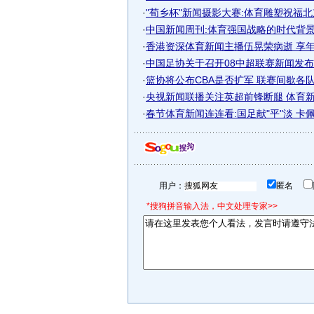
·
"荀乡杯"新闻摄影大赛:体育雕塑祝福北京
·
中国新闻周刊:体育强国战略的时代背
·
香港资深体育新闻主播伍晃荣病逝 享年
·
中国足协关于召开08中超联赛新闻发
·
篮协将公布CBA是否扩军 联赛间歇各
·
央视新闻联播关注英超前锋断腿 体育新闻
·
春节体育新闻连连看:国足献"平"淡 卡
用户：
匿名
*搜狗拼音输入法，中文处理专家>>