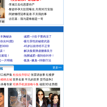
·
李湘王岳伦恩爱待产
·
黎姿怀孕大肚照曝光 月用30万安胎
·
阿娇懒理冠希返港:不关我的事
·
古巨基：我与霆锋都是一哥
不断
爆丰胸秘诀
·
减肥--小肚子赘肉没了
你尖叫(图)
·
吸引异性的秘密武器
3000
·
45岁以前停经不正常
不误！
·
解决脸黄脾虚腰痛良方
美展现！
·
泡脚减肥--瘦到你叫停！
起一片明镜
·
狐臭--腋臭--09新疗法
更多>>
对口相声集
杜拉拉升职记
张震讲故事
红楼梦
-精绝古城
世界名著
平凡的世界
货币战争2
毒杀毒专家
经典手机游游格斗集
福彩3D走势图