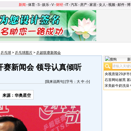
新闻
-
体育
-
S
-
娱乐
-
V
-
财经
-
IT
-
汽车
-
房产
-
家居
-
女人
-
视频
-
邮件
-
博
>
乒乓球
>
乒乓球图片
>
乒超联赛新闻会
新
开赛新闻会 领导认真倾听
央视质疑29岁市
石首网站被黑
篡
[
我来说两句
] [字号：
大
中
小
]
宋美龄牛奶洗澡
来源：华奥星空