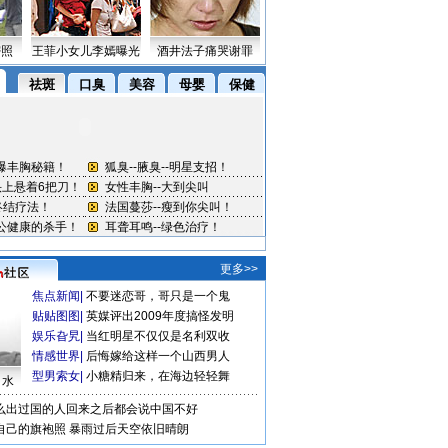
密照
王菲小女儿李嫣曝光
酒井法子痛哭谢罪
更多>>
焦点新闻
|
不要迷恋哥，哥只是一个鬼
贴贴图图
|
英媒评出2009年度搞怪发明
娱乐旮旯
|
当红明星不仅仅是名利双收
情感世界
|
后悔嫁给这样一个山西男人
型男索女
|
小糖精归来，在海边轻轻舞
口水
么出过国的人回来之后都会说中国不好
自己的旗袍照
暴雨过后天空依旧晴朗