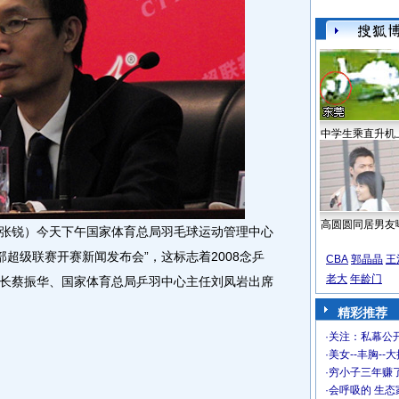
中学生乘直升机
高圆圆同居男友
张锐）今天下午国家体育总局羽毛球运动管理中心
部超级联赛开赛新闻发布会”，这标志着2008念乒
CBA
郭晶晶
王
老大
年龄门
长蔡振华、国家体育总局乒羽中心主任刘凤岩出席
精彩推荐
·
关注：私幕公
·
美女--丰胸--
·
穷小子三年赚
·
会呼吸的 生态