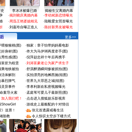
情史
李冰冰被爆已婚
揭秘生父离婚内幕
孕
·
揭刘晓庆离婚内幕
·
李幼斌新恋情曝光
婚
·
周迅王艳婆媳相见
·
陆毅爱女照首曝光
折
·
刘嘉玲自曝正造人
·
陈好新男友被曝光
 后
更多>>
喂猕猴桃(图)
·
独家：章子怡带妈妈看电影
好身材(图)
·
佟大为马伊琍再度牵手(图)
秀性感(图)
·
倪萍赵忠祥十年后再携手
服装皆为租赁
·
刘涛富豪老公为家产求生子
颜乘地铁被拍
·
舒淇醉酒瞬间惨被抓拍(图)
做活体解剖
·
实拍漂亮的地摊西施(组图)
的暴烈脾气
·
世界九大罪恶之城(组图)
遇灵异事件
·
李孝利新欢私密视频曝光
成命案导火索
·
孟庭苇可爱儿子最新照(图)
：加入我们吧！
·
点击进入搜狐娱乐影视库
howGirl
·
游戏史上最般配的十对情侣
2》送票！
·
张元首透露戒毒生活
湘胎教
·
令人惊叹太空步下楼方式