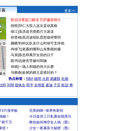
更多>>
·
欧冠决赛盘口解读 巴萨赢面稍大
·
段暄
|
拜仁大投入这次是动真格
·
徐江
|
高洪波另类图片大派送
·
孙贤禄
|
高洪波组队思想值得赞同
·
颜晓华
|
科比队友什么时候可支持他
上学
·
冉雄飞
|
老聂的嘴和山东鲁能的腿
·
马寅
|
陈忠和离开女排的日子
·
陈书佳
|
谢杏芳被叫阿姨
·
张斌
|
一场人和猫的伟大比赛
·
马晓春
|
俞斌的棋王是谁封的？
曝光
热点标签：
NBA
姚明
火箭
易建联
杜丽
治郅
刘翔
殷铁生
郎平
全明星
麦迪
于芬
欧冠
弗
开3只涨停板
·
完美妈咪--保养有新招
大揭秘！
·
今日提供三只私幕短线黑马
了两千万
·
教你如何掏空女人钱（图）
家纺！
·
少女一夜暴富大秘密（图）