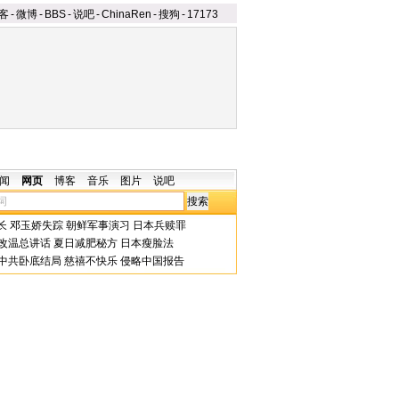
客
-
微博
-
BBS
-
说吧
-
ChinaRen
-
搜狗
-
17173
闻
网页
博客
音乐
图片
说吧
长
邓玉娇失踪
朝鲜军事演习
日本兵赎罪
改温总讲话
夏日减肥秘方
日本瘦脸法
中共卧底结局
慈禧不快乐
侵略中国报告