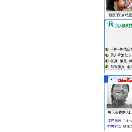
新版“西游”绝
每天在吞别人
漂在海外
|
为什
型男索女
|
晒晒