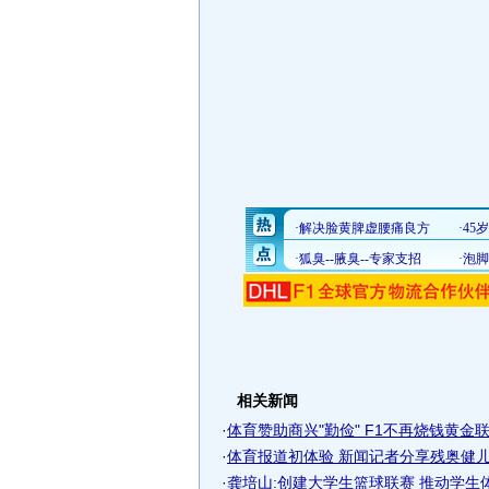
相关新闻
·
体育赞助商兴"勤俭" F1不再烧钱黄金联赛
·
体育报道初体验 新闻记者分享残奥健儿奋
·
龚培山:创建大学生篮球联赛 推动学生