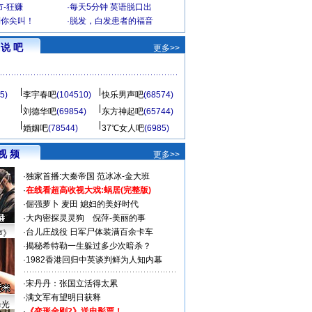
-狂赚
·
每天5分钟 英语脱口出
到你尖叫！
·
脱发，白发患者的福音
说 吧
更多>>
5)
李宇春吧
(104510)
快乐男声吧
(68574)
刘德华吧
(69854)
东方神起吧
(65744)
婚姻吧
(78544)
37℃女人吧
(6985)
视 频
更多>>
·
独家首播:大秦帝国
范冰冰-金大班
·
在线看超高收视大戏:
蜗居(完整版)
·
倔强萝卜
麦田
媳妇的美好时代
·
大内密探灵灵狗
倪萍-美丽的事
·
台儿庄战役 日军尸体装满百余卡车
声》
·
揭秘希特勒一生躲过多少次暗杀？
·
1982香港回归中英谈判鲜为人知内幕
·
宋丹丹：张国立活得太累
·
满文军有望明日获释
曝光
·
《变形金刚2》送电影票！