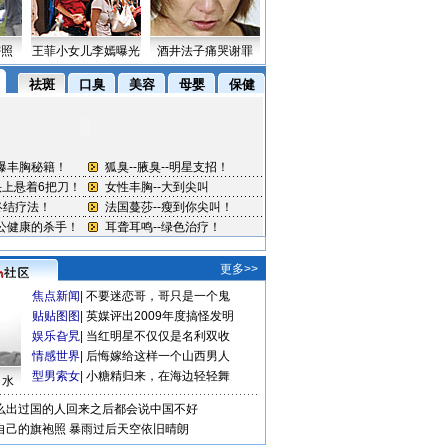
密照
王菲小女儿李嫣曝光
酒井法子痛哭谢罪
更多>>
焦点新闻
|
不要迷恋哥，哥只是一个鬼
贴贴图图
|
英媒评出2009年度搞怪发明
娱乐旮旯
|
当红明星不仅仅是名利双收
情感世界
|
后悔嫁给这样一个山西男人
型男索女
|
小糖精归来，在海边轻轻舞
口水
么出过国的人回来之后都会说中国不好
自己的旗袍照
暴雨过后天空依旧晴朗