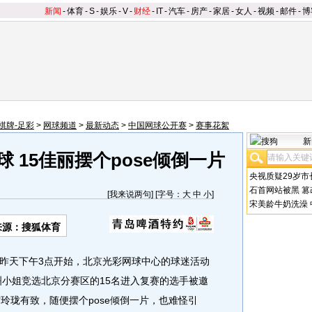
新闻
-
体育
-
S
-
娱乐
-
V
-
财经
-
IT
-
汽车
-
房产
-
家居
-
女人
-
视频
-
邮件
-
博
棋牌-足彩
>
网球频道
>
最新动态
>
中国网球公开赛
>
赛事花絮
新
 15佳丽摆个pose倾倒一片
央视质疑29岁市
石首网站被黑
篡
[
我来说两句
] [字号：
大
中
小
]
宋美龄牛奶洗澡
来源：搜狐体育
天下午3点开始，北京光彩网球中心的球迷活动
洲小姐竞选北京分赛区的15名进入复赛的选手被邀
玲珑有致，随便摆个pose倾倒一片，也难怪引