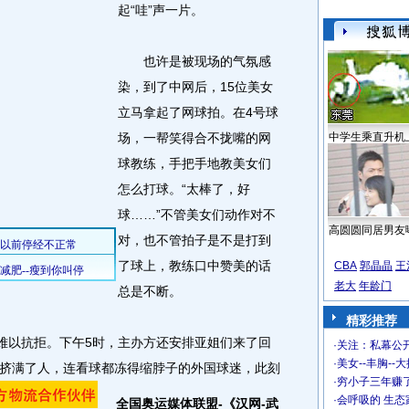
起“哇”声一片。
也许是被现场的气氛感
染，到了中网后，15位美女
立马拿起了网球拍。在4号球
场，一帮笑得合不拢嘴的网
中学生乘直升机
球教练，手把手地教美女们
怎么打球。“太棒了，好
球……”不管美女们动作对不
高圆圆同居男友
对，也不管拍子是不是打到
了球上，教练口中赞美的话
CBA
郭晶晶
王
老大
年龄门
总是不断。
精彩推荐
难以抗拒。下午5时，主办方还安排亚姐们来了回
·
关注：私幕公
·
美女--丰胸--
挤满了人，连看球都冻得缩脖子的外国球迷，此刻
·
穷小子三年赚
·
会呼吸的 生态
全国奥运媒体联盟-《汉网-武