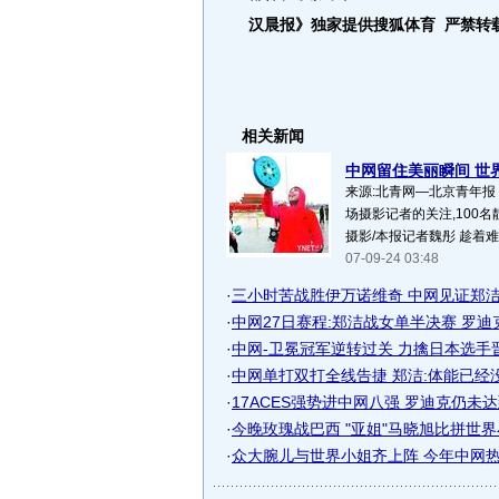
汉晨报》独家提供搜狐体育 严禁转
相关新闻
中网留住美丽瞬间 世界
来源:北青网—北京青年报
场摄影记者的关注,100
摄影/本报记者魏彤 趁着难
07-09-24 03:48
·
三小时苦战胜伊万诺维奇 中网见证郑洁
·
中网27日赛程:郑洁战女单半决赛 罗迪
·
中网-卫冕冠军逆转过关 力擒日本选手
·
中网单打双打全线告捷 郑洁:体能已经
·
17ACES强势进中网八强 罗迪克仍未达到
·
今晚玫瑰战巴西 "亚姐"马晓旭比拼世界小
·
众大腕儿与世界小姐齐上阵 今年中网