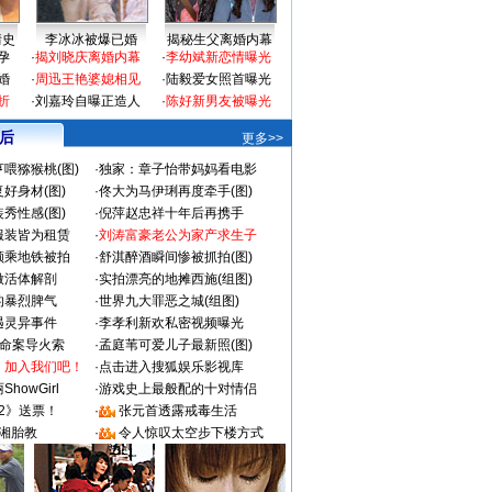
情史
李冰冰被爆已婚
揭秘生父离婚内幕
孕
·
揭刘晓庆离婚内幕
·
李幼斌新恋情曝光
婚
·
周迅王艳婆媳相见
·
陆毅爱女照首曝光
折
·
刘嘉玲自曝正造人
·
陈好新男友被曝光
 后
更多>>
喂猕猴桃(图)
·
独家：章子怡带妈妈看电影
好身材(图)
·
佟大为马伊琍再度牵手(图)
秀性感(图)
·
倪萍赵忠祥十年后再携手
服装皆为租赁
·
刘涛富豪老公为家产求生子
颜乘地铁被拍
·
舒淇醉酒瞬间惨被抓拍(图)
做活体解剖
·
实拍漂亮的地摊西施(组图)
的暴烈脾气
·
世界九大罪恶之城(组图)
遇灵异事件
·
李孝利新欢私密视频曝光
成命案导火索
·
孟庭苇可爱儿子最新照(图)
：加入我们吧！
·
点击进入搜狐娱乐影视库
howGirl
·
游戏史上最般配的十对情侣
2》送票！
·
张元首透露戒毒生活
湘胎教
·
令人惊叹太空步下楼方式