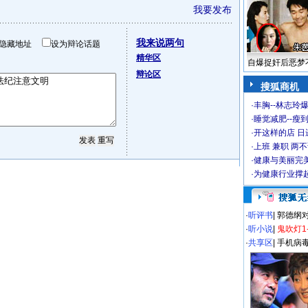
我要发布
我来说两句
隐藏地址
设为辩论话题
精华区
自爆捉奸后恶梦
辩论区
搜狐商机
·
丰胸--林志玲
·
睡觉减肥--瘦到
·
开这样的店 日进
·
上班 兼职 两
·
健康与美丽完
·
为健康行业撑
·
听评书
|
郭德纲
·
听小说
|
鬼吹灯1
·
共享区
|
手机病