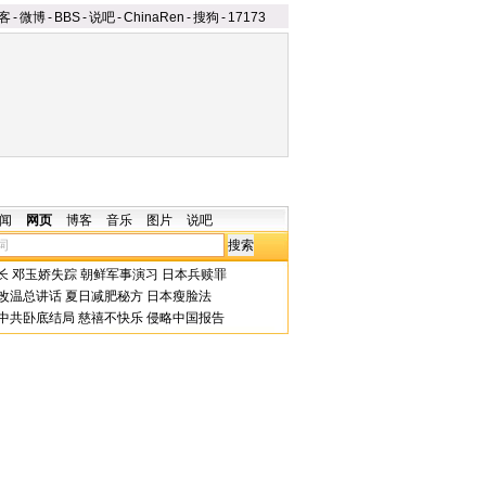
客
-
微博
-
BBS
-
说吧
-
ChinaRen
-
搜狗
-
17173
闻
网页
博客
音乐
图片
说吧
长
邓玉娇失踪
朝鲜军事演习
日本兵赎罪
改温总讲话
夏日减肥秘方
日本瘦脸法
中共卧底结局
慈禧不快乐
侵略中国报告