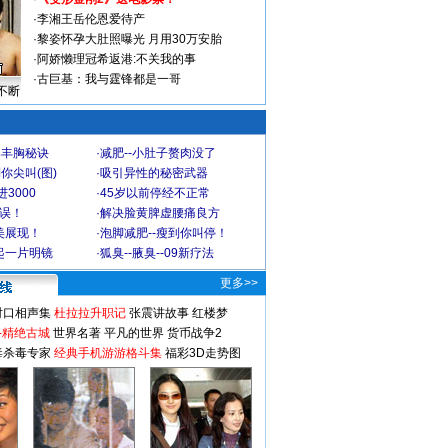
·
李湘王岳伦恩爱待产
·
黎姿怀孕大肚照曝光 月用30万安胎
·
阿娇懒理冠希返港:不关我的事
·
古巨基：我与霆锋都是一哥
不断
爆丰胸秘诀
·
减肥--小肚子赘肉没了
你尖叫(图)
·
吸引异性的秘密武器
3000
·
45岁以前停经不正常
不误！
·
解决脸黄脾虚腰痛良方
美展现！
·
泡脚减肥--瘦到你叫停！
起一片明镜
·
狐臭--腋臭--09新疗法
更多>>
对口相声集
杜拉拉升职记
张震讲故事
红楼梦
-精绝古城
世界名著
平凡的世界
货币战争2
毒杀毒专家
经典手机游游格斗集
福彩3D走势图