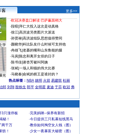
更多>>
·
欧冠决赛盘口解读 巴萨赢面稍大
·
段暄
|
拜仁大投入这次是动真格
·
徐江
|
高洪波另类图片大派送
·
孙贤禄
|
高洪波组队思想值得赞同
·
颜晓华
|
科比队友什么时候可支持他
上学
·
冉雄飞
|
老聂的嘴和山东鲁能的腿
·
马寅
|
陈忠和离开女排的日子
·
陈书佳
|
谢杏芳被叫阿姨
·
张斌
|
一场人和猫的伟大比赛
·
马晓春
|
俞斌的棋王是谁封的？
曝光
热点标签：
NBA
姚明
火箭
易建联
杜丽
治郅
刘翔
殷铁生
郎平
全明星
麦迪
于芬
欧冠
弗
开3只涨停板
·
完美妈咪--保养有新招
大揭秘！
·
今日提供三只私幕短线黑马
了两千万
·
教你如何掏空女人钱（图）
家纺！
·
少女一夜暴富大秘密（图）