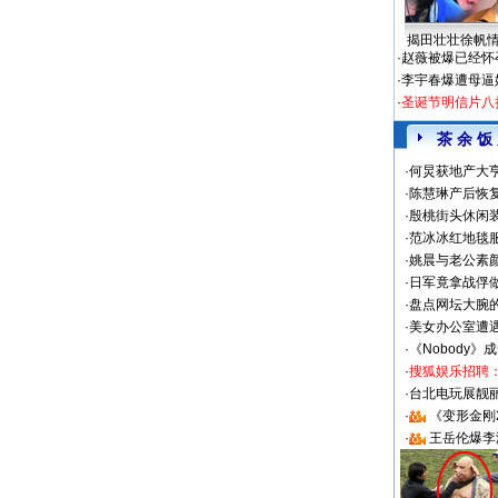
揭田壮壮徐帆
·
赵薇被爆已经怀
·
李宇春爆遭母逼
·
圣诞节明信片八
茶 余 饭
·
何炅获地产大亨
·
陈慧琳产后恢复
·
殷桃街头休闲装
·
范冰冰红地毯
·
姚晨与老公素
·
日军竟拿战俘
·
盘点网坛大腕
·
美女办公室遭
·
《Nobody》
·
搜狐娱乐招聘
·
台北电玩展靓丽S
·
《变形金刚
·
王岳伦爆李