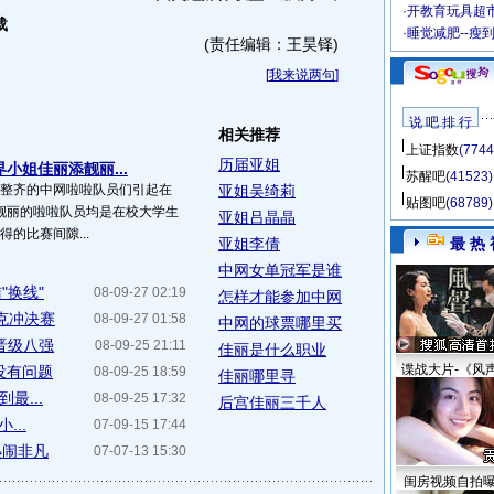
·
开教育玩具超市
载
·
睡觉减肥--瘦
(责任编辑：王昊铎)
[
我来说两句
]
说 吧 排 行
相关推荐
上证指数
(7744
历届亚姐
小姐佳丽添靓丽...
苏醒吧
(41523)
 整齐的中网啦啦队员们引起在
亚姐吴绮莉
贴图吧
(68789)
名靓丽的啦啦队员均是在校大学生
亚姐吕晶晶
得的比赛间隙...
亚姐李倩
最 热 
中网女单冠军是谁
"换线"
08-09-27 02:19
怎样才能参加中网
克冲决赛
08-09-27 01:58
中网的球票哪里买
晋级八强
08-09-25 21:11
佳丽是什么职业
谍战大片-《风
没有问题
08-09-25 18:59
佳丽哪里寻
最...
08-09-25 17:32
后宫佳丽三千人
...
07-09-15 17:44
热闹非凡
07-07-13 15:30
闺房视频自拍