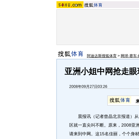
阿迪达斯搜狐体育
>
网球-赛车-
亚洲小姐中网抢走眼球
2008年09月27日03:26
晨报讯（记者曾晶北京报道）从昨
区就一直尖叫不断。原来，2008亚
请来到中网。这15名佳丽，个个身材