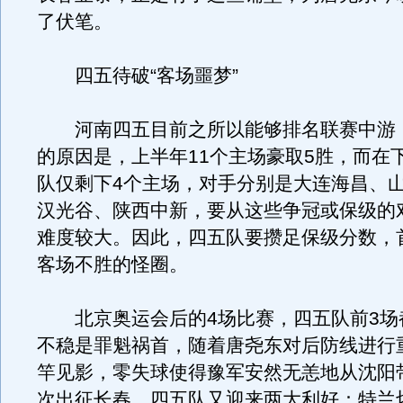
了伏笔。
四五待破“客场噩梦”
河南四五目前之所以能够排名联赛中游
的原因是，上半年11个主场豪取5胜，而在
队仅剩下4个主场，对手分别是大连海昌、
汉光谷、陕西中新，要从这些争冠或保级的
难度较大。因此，四五队要攒足保级分数，
客场不胜的怪圈。
北京奥运会后的4场比赛，四五队前3场
不稳是罪魁祸首，随着唐尧东对后防线进行
竿见影，零失球使得豫军安然无恙地从沈阳
次出征长春，四五队又迎来两大利好：特兰