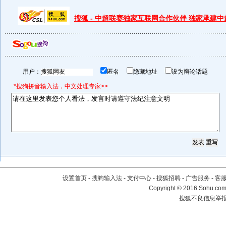
搜狐 - 中超联赛独家互联网合作伙伴 独家承建
用户：
匿名
隐藏地址
设为辩论话题
*搜狗拼音输入法，中文处理专家>>
设置首页
-
搜狗输入法
-
支付中心
-
搜狐招聘
-
广告服务
-
客
Copyright
©
2016 Sohu.com 
搜狐不良信息举