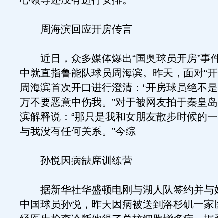
心领导还没有进行安排。
周海滨回应开房传言
近日，众多媒体爆出“国奥球员开房”事
中就直指鲁能队球员周海滨。昨天，面对“开
周海滨首次开口进行澄清：“开房球员绝不
万不要恶意中伤我。”对于被网友拍于秦皇
滨解释说：“那只是我和女朋友散步时候的
与我没有任何关系。”今综
孙悦因病缺席训练营
据新华社华盛顿电刚与湖人队签约并与
中国球员孙悦，昨天因病被送到洛杉矶一家