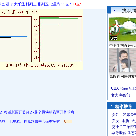
半全
进球
大乐透
排列三
排列五
七星彩
33选7
11选5
中学生乘直升机
高圆圆同居男友
CBA
郭晶晶
王
老大
年龄门
精彩推荐
道
搜狐彩票开奖频道-最全最快的彩票开奖信息
·
关注：私幕公
·
美女--丰胸--
色球、七星彩、搜狐彩票中心应有尽有
·
穷小子三年赚
·
会呼吸的 生态