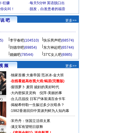
-狂赚
·
每天5分钟 英语脱口出
到你尖叫！
·
脱发，白发患者的福音
说 吧
更多>>
5)
李宇春吧
(104510)
快乐男声吧
(68574)
刘德华吧
(69854)
东方神起吧
(65744)
婚姻吧
(78544)
37℃女人吧
(6985)
视 频
更多>>
·
独家首播:大秦帝国
范冰冰-金大班
·
在线看超高收视大戏:
蜗居(完整版)
·
倔强萝卜
麦田
媳妇的美好时代
·
大内密探灵灵狗
倪萍-美丽的事
·
台儿庄战役 日军尸体装满百余卡车
声》
·
揭秘希特勒一生躲过多少次暗杀？
·
1982香港回归中英谈判鲜为人知内幕
·
宋丹丹：张国立活得太累
·
满文军有望明日获释
曝光
·
《变形金刚2》送电影票！