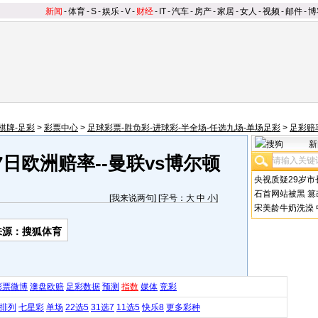
新闻
-
体育
-
S
-
娱乐
-
V
-
财经
-
IT
-
汽车
-
房产
-
家居
-
女人
-
视频
-
邮件
-
博
棋牌-足彩
>
彩票中心
>
足球彩票-胜负彩-进球彩-半全场-任选九场-单场足彩
>
足彩赔
新
27日欧洲赔率--曼联vs博尔顿
央视质疑29岁市
石首网站被黑
篡
[
我来说两句
] [字号：
大
中
小
]
宋美龄牛奶洗澡
来源：搜狐体育
彩票微博
澳盘欧赔
足彩数据
预测
指数
媒体
竞彩
排列
七星彩
单场
22选5
31选7
11选5
快乐8
更多彩种