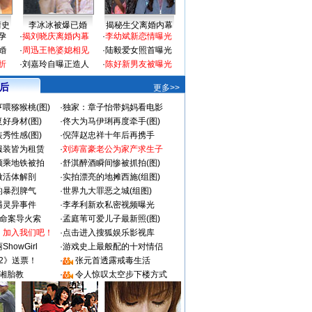
情史
李冰冰被爆已婚
揭秘生父离婚内幕
孕
·
揭刘晓庆离婚内幕
·
李幼斌新恋情曝光
婚
·
周迅王艳婆媳相见
·
陆毅爱女照首曝光
折
·
刘嘉玲自曝正造人
·
陈好新男友被曝光
 后
更多>>
喂猕猴桃(图)
·
独家：章子怡带妈妈看电影
好身材(图)
·
佟大为马伊琍再度牵手(图)
秀性感(图)
·
倪萍赵忠祥十年后再携手
服装皆为租赁
·
刘涛富豪老公为家产求生子
颜乘地铁被拍
·
舒淇醉酒瞬间惨被抓拍(图)
做活体解剖
·
实拍漂亮的地摊西施(组图)
的暴烈脾气
·
世界九大罪恶之城(组图)
遇灵异事件
·
李孝利新欢私密视频曝光
成命案导火索
·
孟庭苇可爱儿子最新照(图)
：加入我们吧！
·
点击进入搜狐娱乐影视库
howGirl
·
游戏史上最般配的十对情侣
2》送票！
·
张元首透露戒毒生活
湘胎教
·
令人惊叹太空步下楼方式