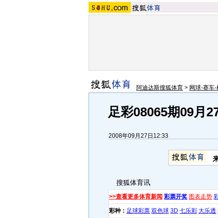
阿迪达斯搜狐体育
>
网球-赛车-
足彩08065期09月
2008年09月27日12:33
搜狐体育讯
>>查看更多体育新闻
彩票开奖
图表走势
彩种：
足球彩票
双色球
3D
七乐彩
大乐透