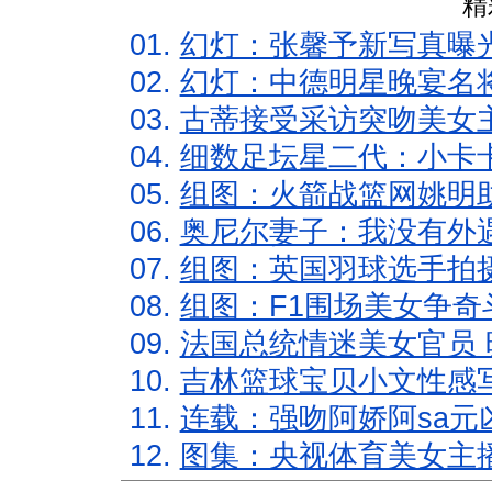
精
01.
幻灯：张馨予新写真曝
02.
幻灯：中德明星晚宴名
03.
古蒂接受采访突吻美女主
04.
细数足坛星二代：小卡卡
05.
组图：火箭战篮网姚明
06.
奥尼尔妻子：我没有外遇
07.
组图：英国羽球选手拍
08.
组图：F1围场美女争奇
09.
法国总统情迷美女官员 
10.
吉林篮球宝贝小文性感
11.
连载：强吻阿娇阿sa元
12.
图集：央视体育美女主