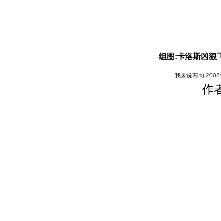
组图:卡洛斯凶狠飞
我来说两句
200
作