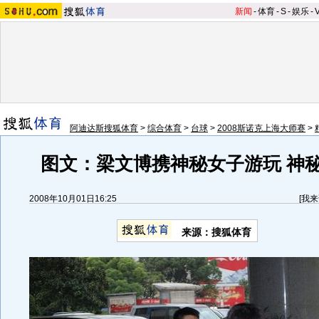
新闻
-
体育
-
S
-
娱乐
-
阿迪达斯搜狐体育
>
综合体育
>
台球
>
2008斯诺克上海大师赛
>
图文：梁文博携神秘女子游玩 神
2008年10月01日16:25
[
我来
来源：搜狐体育