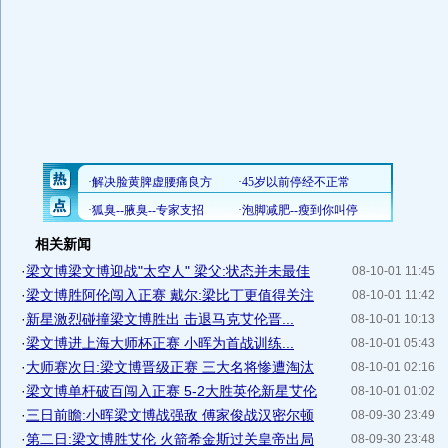
相关新闻
·
梁文博梁文博迎战"太空人" 梁父:状态并未最佳
08-10-01 11:45
·
梁文博胜阿伦闯入正赛 戴尔:梁比丁更值得关注
08-10-01 11:42
·
新星激烈碰撞梁文博胜出 击退马克艾伦晋...
08-10-01 10:13
·
梁文博进上海大师杯正赛 小晖为首战训练...
08-10-01 05:43
·
大师赛次日:梁文博晋级正赛 三大名将惨遭淘汰
08-10-01 02:16
·
梁文博单杆破百闯入正赛 5-2大胜英伦新星艾伦
08-10-01 01:02
·
三日前瞻:小晖梁文博战强敌 傅家俊战汉密尔顿
08-09-30 23:49
·
第二日:梁文博胜艾伦 火箭希金斯过关皇帝出局
08-09-30 23:48