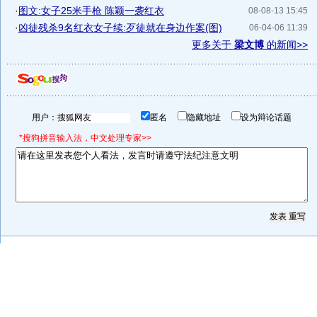
·
图文:女子25米手枪 陈颖一袭红衣
08-08-13 15:45
·
凶徒残杀9名红衣女子续:歹徒就在身边作案(图)
06-04-06 11:39
更多关于
梁文博
的新闻>>
用户：
匿名
隐藏地址
设为辩论话题
*搜狗拼音输入法，中文处理专家>>