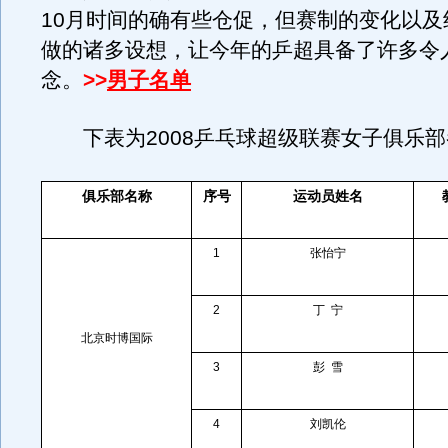
10月时间的确有些仓促，但赛制的变化以及
做的诸多设想，让今年的乒超具备了许多令
念。
>>
男子名单
下表为2008乒乓球超级联赛女子俱乐部
俱乐部名称
序号
运动员姓名
1
张怡宁
2
丁 宁
北京时博国际
3
彭 雪
4
刘凯伦