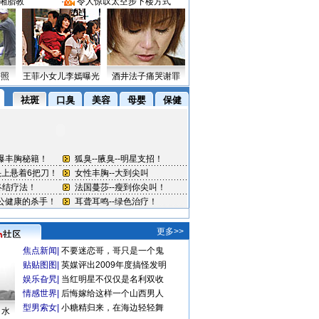
湘胎教
·
令人惊叹太空步下楼方式
密照
王菲小女儿李嫣曝光
酒井法子痛哭谢罪
更多>>
焦点新闻
|
不要迷恋哥，哥只是一个鬼
贴贴图图
|
英媒评出2009年度搞怪发明
娱乐旮旯
|
当红明星不仅仅是名利双收
情感世界
|
后悔嫁给这样一个山西男人
型男索女
|
小糖精归来，在海边轻轻舞
口水