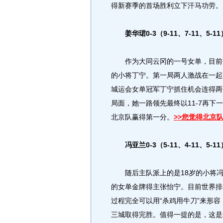
得新赛季的首场胜利立下汗马功劳。
姜华珺0-3（9-11、7-11、5-1
作为大同云冈的一号女单，目前代
的小将丁宁。第一局两人激战在一起
城运会女单冠军丁宁抓住机会连得两
局面，她一路领先最终以11-7再下
北京队赢得第一分。
>>您觉得北京
冯亚兰0-3（5-11、4-11、5-
随后主队派上的是18岁的小将冯
的女单金牌得主张怡宁。目前世界排
过程完全可以用“杀鸡用牛刀”来形容，最
三城取得完胜。值得一提的是，这是