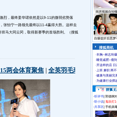
闺房视频自拍
，最终姜华珺依然是以9-11的微弱劣势落
，张怡宁一路领先最终以11-4赢得大胜。这样去
败升班马大同云冈，取得新赛季的首场胜利。（搜狐
自爆捉奸后恶梦
搜狐商机
·
丰胸--林志玲
·
睡觉减肥--瘦到
·
开这样的店 日进
·
上班 兼职 两
·
健康与美丽完
·
为健康行业撑
·
听评书
|
郭德纲
·
听小说
|
鬼吹灯1
·
共享区
|
手机病