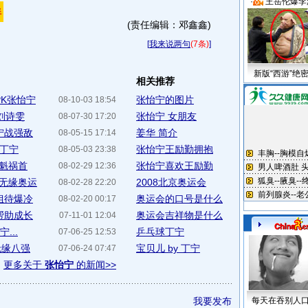
·
王岳伦爆李
(责任编辑：邓鑫鑫)
[
我来说两句
(7条)
]
新版“西游”绝
相关推荐
PK张怡宁
张怡宁的图片
08-10-03 18:54
刘诗雯
张怡宁 女朋友
08-07-30 17:20
宁战强敌
姜华 简介
08-05-15 17:14
1丁宁
张怡宁王励勤拥抱
08-05-03 23:38
罪魁祸首
张怡宁喜欢王励勤
08-02-29 12:36
无缘奥运
2008北京奥运会
08-02-28 22:20
姐待爆冷
奥运会的口号是什么
08-02-20 00:17
帮助成长
奥运会吉祥物是什么
07-11-01 12:04
...
乒乓球丁宁
07-06-25 12:53
无缘八强
宝贝儿 by 丁宁
07-06-24 07:47
更多关于
张怡宁
的新闻>>
我要发布
每天在吞别人