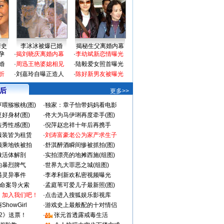
情史
李冰冰被爆已婚
揭秘生父离婚内幕
孕
·
揭刘晓庆离婚内幕
·
李幼斌新恋情曝光
婚
·
周迅王艳婆媳相见
·
陆毅爱女照首曝光
折
·
刘嘉玲自曝正造人
·
陈好新男友被曝光
 后
更多>>
喂猕猴桃(图)
·
独家：章子怡带妈妈看电影
好身材(图)
·
佟大为马伊琍再度牵手(图)
秀性感(图)
·
倪萍赵忠祥十年后再携手
服装皆为租赁
·
刘涛富豪老公为家产求生子
颜乘地铁被拍
·
舒淇醉酒瞬间惨被抓拍(图)
做活体解剖
·
实拍漂亮的地摊西施(组图)
的暴烈脾气
·
世界九大罪恶之城(组图)
遇灵异事件
·
李孝利新欢私密视频曝光
成命案导火索
·
孟庭苇可爱儿子最新照(图)
：加入我们吧！
·
点击进入搜狐娱乐影视库
howGirl
·
游戏史上最般配的十对情侣
2》送票！
·
张元首透露戒毒生活