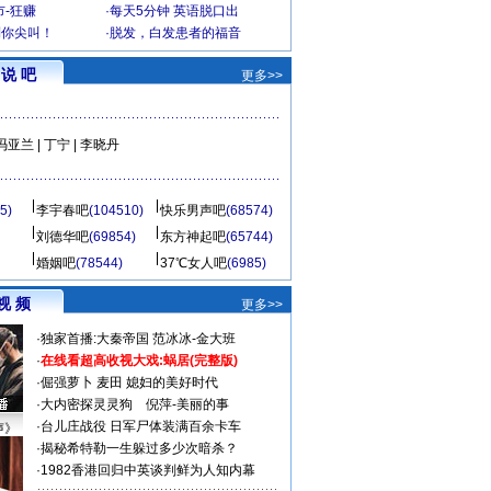
-狂赚
·
每天5分钟 英语脱口出
到你尖叫！
·
脱发，白发患者的福音
说 吧
更多>>
冯亚兰
|
丁宁
|
李晓丹
5)
李宇春吧
(104510)
快乐男声吧
(68574)
刘德华吧
(69854)
东方神起吧
(65744)
婚姻吧
(78544)
37℃女人吧
(6985)
视 频
更多>>
·
独家首播:大秦帝国
范冰冰-金大班
·
在线看超高收视大戏:
蜗居(完整版)
·
倔强萝卜
麦田
媳妇的美好时代
·
大内密探灵灵狗
倪萍-美丽的事
·
台儿庄战役 日军尸体装满百余卡车
声》
·
揭秘希特勒一生躲过多少次暗杀？
·
1982香港回归中英谈判鲜为人知内幕