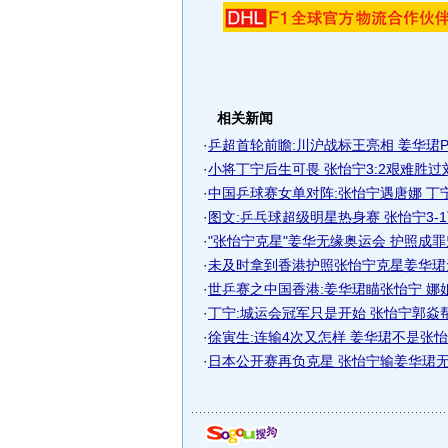
相关新闻
·
乒超首轮前瞻:川沪战标王亮相 姜华珺
·
小将丁宁后生可畏 张怡宁3:2艰难胜过
·
中国乒球赛女单对阵:张怡宁遇唐娜 丁
·
图文:乒乓球超级明星热身赛 张怡宁3-
·
"张怡宁克星"姜华无缘奥运会 护照成
·
未及时拿到香港护照张怡宁克星姜华珺
·
世乒赛之中国香港:姜华珺瞄张怡宁 娜
·
丁宁:城运会冠军只是开始 张怡宁郭焱
·
徐寅生:连输4次又怎样 姜华珺不是张怡宁
·
日本公开赛再负克星 张怡宁输姜华珺