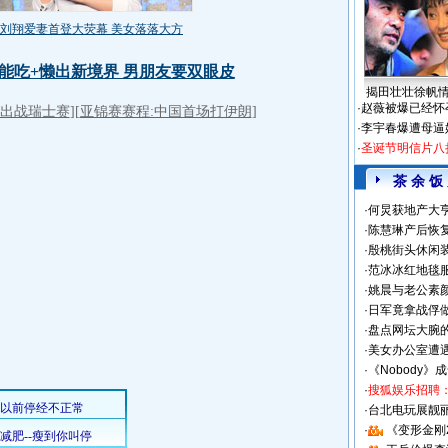
揭田壮壮徐帆
·
赵薇被爆已经怀
·
李宇春爆遭母逼
·
圣诞节明信片八
茶 余 饭
·
何炅获地产大亨
·
陈慧琳产后恢复
·
殷桃街头休闲装
·
范冰冰红地毯
·
姚晨与老公素
·
日军竟拿战俘
·
盘点网坛大腕
·
美女办公室遭
·
《Nobody》
·
搜狐娱乐招聘
·
台北电玩展靓丽S
·
《变形金刚