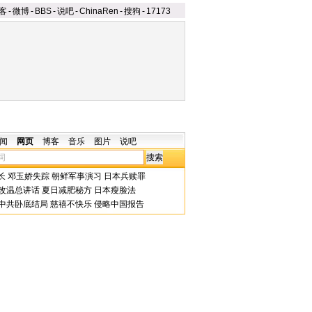
客
-
微博
-
BBS
-
说吧
-
ChinaRen
-
搜狗
-
17173
闻
网页
博客
音乐
图片
说吧
长
邓玉娇失踪
朝鲜军事演习
日本兵赎罪
改温总讲话
夏日减肥秘方
日本瘦脸法
中共卧底结局
慈禧不快乐
侵略中国报告