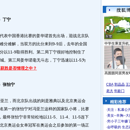
1）丁宁
表中国香港比赛的姜华珺首先出场，迎战北京队
难分难解，当双方的比分来到9-9后，去年的全国
中学生乘直升机
分以11-9取得胜利。第二局丁宁很好地控制住了
一城。第三局姜华珺毫无斗志，丁宁迅速以11-5为
队获胜是否情理之中？
高圆圆同居男友
11）张怡宁
CBA
郭晶晶
王
老大
年龄门
亚兰，而北京队出战的则是雅典以及北京奥运会
精彩推荐
名第一的张怡宁对冯亚兰这样的国家队小将，比赛
·
关注：私幕公
·
美女--丰胸--
终张怡宁非常轻松地以11-5、11-4、11-5连下
·
穷小子三年赚
北京奥运会女单冠军在奥运会之后参加的第一场正
·
会呼吸的 生态