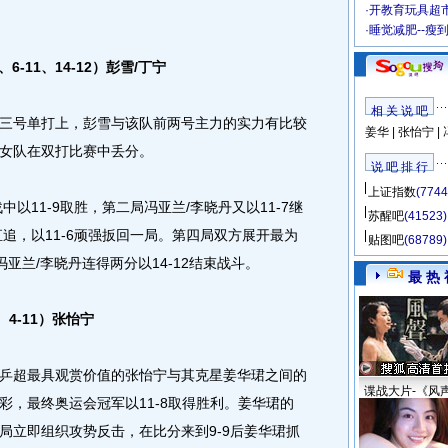
·
开教育玩具超市
·
睡觉减肥--瘦
、6-11、14-12）彭雪/丁宁
相 关 说 吧
号单打上，彭雪与该队前两号主力的实力有比较
姜华
|
张怡宁
|
女队在双打比赛中丢分。
说 吧 排 行
上证指数
(7744
11-9取胜，第二局冯亚兰/李晓丹又以11-7继
苏醒吧
(41523)
追，以11-6顽强扳回一局。第四局双方展开最为
贴图吧
(68789)
冯亚兰/李晓丹连得两分以14-12结束战斗。
最 热 
1、4-11）张怡宁
超最具观赏价值的张怡宁与其克星姜华珺之间的
谍战大片-《风
彩，最终奥运会冠军以11-8取得胜利。姜华珺的
局立即组织攻势反击，在比分来到9-9后姜华珺抓