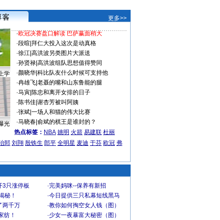
更多>>
·
欧冠决赛盘口解读 巴萨赢面稍大
·
段暄
|
拜仁大投入这次是动真格
·
徐江
|
高洪波另类图片大派送
·
孙贤禄
|
高洪波组队思想值得赞同
·
颜晓华
|
科比队友什么时候可支持他
上学
·
冉雄飞
|
老聂的嘴和山东鲁能的腿
·
马寅
|
陈忠和离开女排的日子
·
陈书佳
|
谢杏芳被叫阿姨
·
张斌
|
一场人和猫的伟大比赛
·
马晓春
|
俞斌的棋王是谁封的？
曝光
热点标签：
NBA
姚明
火箭
易建联
杜丽
治郅
刘翔
殷铁生
郎平
全明星
麦迪
于芬
欧冠
弗
开3只涨停板
·
完美妈咪--保养有新招
大揭秘！
·
今日提供三只私幕短线黑马
了两千万
·
教你如何掏空女人钱（图）
家纺！
·
少女一夜暴富大秘密（图）