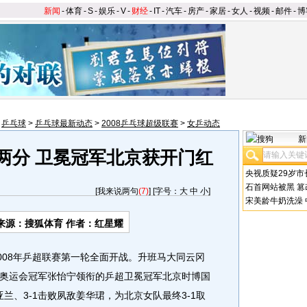
新闻
-
体育
-
S
-
娱乐
-
V
-
财经
-
IT
-
汽车
-
房产
-
家居
-
女人
-
视频
-
邮件
-
博
>
乒乓球
>
乒乓球最新动态
>
2008乒乓球超级联赛
>
女乒动态
新
取两分 卫冕冠军北京获开门红
央视质疑29岁市
石首网站被黑
篡
[
我来说两句
(7)
] [字号：
大
中
小
]
宋美龄牛奶洗澡
来源：搜狐体育 作者：红星耀
008年乒超联赛第一轮全面开战。升班马大同云冈
奥运会冠军张怡宁领衔的乒超卫冕冠军北京时博国
兰、3-1击败夙敌姜华珺，为北京女队最终3-1取