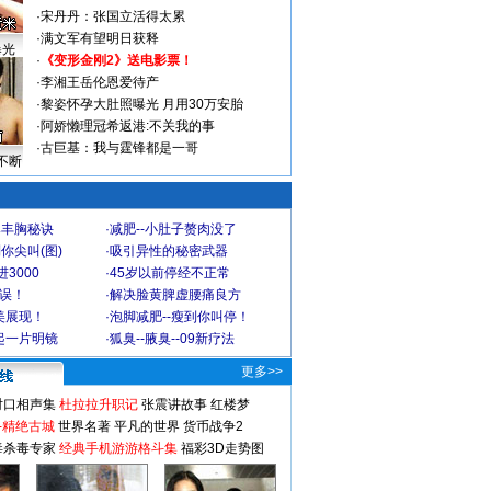
·
宋丹丹：张国立活得太累
·
满文军有望明日获释
曝光
·
《变形金刚2》送电影票！
·
李湘王岳伦恩爱待产
·
黎姿怀孕大肚照曝光 月用30万安胎
·
阿娇懒理冠希返港:不关我的事
·
古巨基：我与霆锋都是一哥
不断
爆丰胸秘诀
·
减肥--小肚子赘肉没了
你尖叫(图)
·
吸引异性的秘密武器
3000
·
45岁以前停经不正常
不误！
·
解决脸黄脾虚腰痛良方
美展现！
·
泡脚减肥--瘦到你叫停！
起一片明镜
·
狐臭--腋臭--09新疗法
更多>>
对口相声集
杜拉拉升职记
张震讲故事
红楼梦
-精绝古城
世界名著
平凡的世界
货币战争2
毒杀毒专家
经典手机游游格斗集
福彩3D走势图