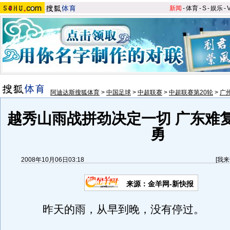
新闻
-
体育
-
S
-
娱乐
-
阿迪达斯搜狐体育
>
中国足球
>
中超联赛
>
中超联赛第20轮
>
广
越秀山雨战拼劲决定一切 广东难
勇
2008年10月06日03:18
[
我来
来源：金羊网-新快报
昨天的雨，从早到晚，没有停过。