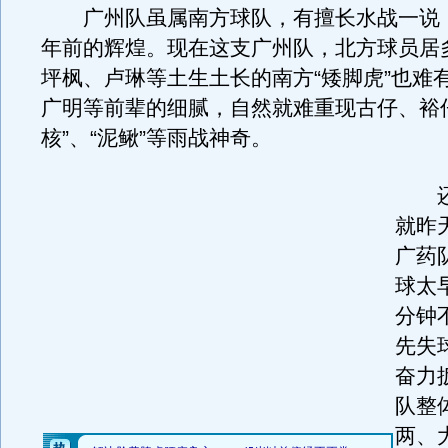
广州队虽属南方球队，有擅长水战一说，
年前的辉煌。现在这支广州队，北方球员居
坪枫、卢琳等土生土长的南方“矮脚虎”也难
广明等前辈的细腻，自然就难重现古仔、裕
核”、“泥鳅”等雨战神奇。
还
就昨
广药
球太
分钟
先失
奋力
队整
两、