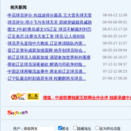
相关新闻
·
申花球员评分:肖战波得分最高 王大雷失球无责
08-09-22 11:09
·
球员评分:邓小飞与失球无关 郑斌突破颇具威胁
08-09-08 06:01
·
图文:[中超]青岛盛文VS辽足 球员不解裁判判罚
08-07-13 17:18
·
辽足表态:比赛当天发工资 球员:让人很别扭
08-06-25 14:47
·
球员矛头直指中方教练 辽足将清除队内害...
08-05-27 11:07
·
昔辽足替补成新加坡国脚 他开创球员转会...
08-05-24 09:04
·
前辽足球员入籍新加坡 渴望参加世界杯外围赛
08-05-16 16:27
·
两前辽足球员深夜被砍 醉酒与司机争吵险...
07-12-11 09:37
·
中国足球再曝流血事件 两名前辽足球员酒...
07-12-11 08:23
·
辽宁队最后时刻诡异失球 程鹏辉怒斥球员...
07-09-17 08:26
搜狐 - 中超联赛独家互联网合作伙伴 独家承建
用户：
匿名
隐藏地址
设为辩论话题