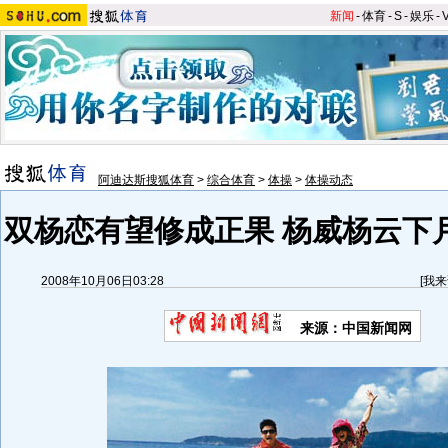
新闻
-
体育
-
S
-
娱乐
-
阿迪达斯搜狐体育
>
综合体育
>
体操
>
体操动态
双杨恋有望修成正果 杨威杨云下
2008年10月06日03:28
[
我来
来源：中国新闻网