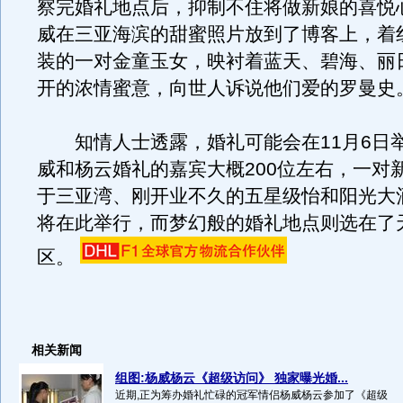
察完婚礼地点后，抑制不住将做新娘的喜悦
威在三亚海滨的甜蜜照片放到了博客上，着
装的一对金童玉女，映衬着蓝天、碧海、丽
开的浓情蜜意，向世人诉说他们爱的罗曼史
知情人士透露，婚礼可能会在11月6日
威和杨云婚礼的嘉宾大概200位左右，一对
于三亚湾、刚开业不久的五星级怡和阳光大
将在此举行，而梦幻般的婚礼地点则选在了
区。
相关新闻
组图:杨威杨云《超级访问》 独家曝光婚...
近期,正为筹办婚礼忙碌的冠军情侣杨威杨云参加了《超级