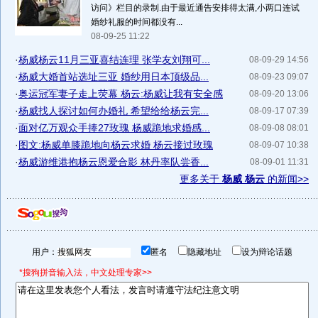
访问》栏目的录制.由于最近通告安排得太满,小两口连试
婚纱礼服的时间都没有...
08-09-25 11:22
·
杨威杨云11月三亚喜结连理 张学友刘翔可...
08-09-29 14:56
·
杨威大婚首站选址三亚 婚纱用日本顶级品...
08-09-23 09:07
·
奥运冠军妻子走上荧幕 杨云:杨威让我有安全感
08-09-20 13:06
·
杨威找人探讨如何办婚礼 希望给给杨云完...
08-09-17 07:39
·
面对亿万观众手捧27玫瑰 杨威跪地求婚感...
08-09-08 08:01
·
图文:杨威单膝跪地向杨云求婚 杨云接过玫瑰
08-09-07 10:38
·
杨威游维港抱杨云恩爱合影 林丹率队尝香...
08-09-01 11:31
更多关于
杨威 杨云
的新闻>>
用户：
匿名
隐藏地址
设为辩论话题
*搜狗拼音输入法，中文处理专家>>