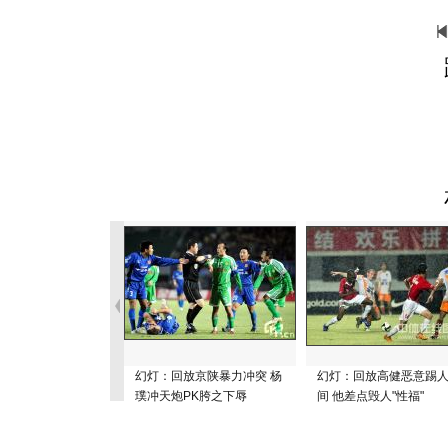
幻灯：回放京陕暴力冲突 杨
幻灯：回放高健恶意踢
璞冲天炮PK胯之下辱
间 他差点毁人"性福"