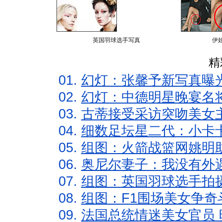
英国羽球选手写真
伊
精
01.
幻灯：张馨予新写真曝
02.
幻灯：中德明星晚宴名
03.
古蒂接受采访突吻美女主
04.
细数足坛星二代：小卡卡
05.
组图：火箭战篮网姚明
06.
奥尼尔妻子：我没有外遇
07.
组图：英国羽球选手拍
08.
组图：F1围场美女争奇
09.
法国总统情迷美女官员 