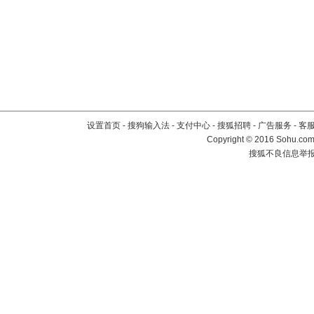
设置首页
-
搜狗输入法
-
支付中心
-
搜狐招聘
-
广告服务
-
客
Copyright
©
2016 Sohu.com 
搜狐不良信息举