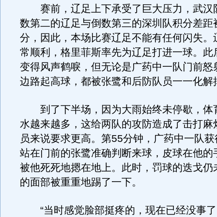
赛前，辽足上下承受了巨大压力，武汉
数第二的辽足与倒数第三的深圳队积分差距
分，因此，本场比赛辽足不能有任何闪失。
常顺利，格里菲斯率先为辽足打进一球。此
变得风声鹤唳，但无论是广药中一队门前怒
边路起高球，都被张鹭和后防队员一一化解
到了下半场，因为大雨始终未停歇，体
水越来越多，这给两队的攻防造成了击打麻
员来说要求更高。第55分钟，广药中一队获
站在门前的张鹭准确判断来球，皮球在他的
被他死死地摁在地上。此时，罚球的迭戈仍
的面部被重重地踢了一下。
“当时感觉脸部挺疼的，现在已经没事了