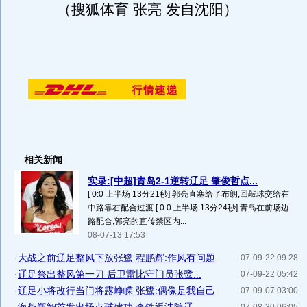
（搜狐体育 张亮 发自沈阳）
相关新闻
实录:[中超]青岛2-1逆转辽足 肇俊哲点...
[ 0:0 上半场 13分21秒] 郭亮直塞给了布朗,回敲球交给在
中路靠右配合过渡 [ 0:0 上半场 13分24秒] 青岛在前场边
路配合,郭亮的直传禁区内...
08-07-13 17:53
·
大战之前辽足整风下放张鹭 程鹏辉:作风有问题
07-09-22 09:28
·
辽足祭出整风第一刀 后卫雷比守门员张鹭...
07-09-22 05:42
·
辽足小将改行当门将露峥嵘 张鹭:偶像是我自己
07-09-07 03:00