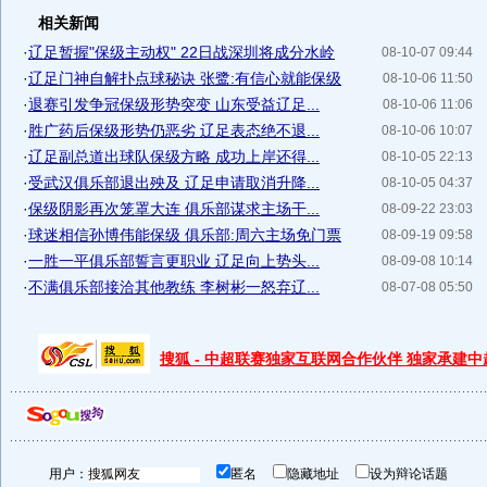
相关新闻
·
辽足暂握"保级主动权" 22日战深圳将成分水岭
08-10-07 09:44
·
辽足门神自解扑点球秘诀 张鹭:有信心就能保级
08-10-06 11:50
·
退赛引发争冠保级形势突变 山东受益辽足...
08-10-06 11:06
·
胜广药后保级形势仍恶劣 辽足表态绝不退...
08-10-06 10:07
·
辽足副总道出球队保级方略 成功上岸还得...
08-10-05 22:13
·
受武汉俱乐部退出殃及 辽足申请取消升降...
08-10-05 04:37
·
保级阴影再次笼罩大连 俱乐部谋求主场干...
08-09-22 23:03
·
球迷相信孙博伟能保级 俱乐部:周六主场免门票
08-09-19 09:58
·
一胜一平俱乐部誓言更职业 辽足向上势头...
08-09-08 10:14
·
不满俱乐部接洽其他教练 李树彬一怒弃辽...
08-07-08 05:50
搜狐 - 中超联赛独家互联网合作伙伴 独家承建
用户：
匿名
隐藏地址
设为辩论话题