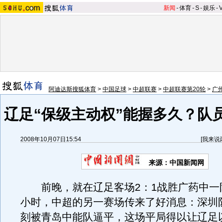
新闻
-
体育
-
S
-
娱乐
-
阿迪达斯搜狐体育
>
中国足球
>
中超联赛
>
中超联赛第20轮
>
广
辽足“保级主动权”能握多久？队
2008年10月07日15:54
[
我来说
来源：中国新闻网
前晚，就在辽足客场2：1战胜广药中一
小时，中超的另一赛场传来了好消息：深圳
刻被青岛中能队逼平，这场平局得以让辽足