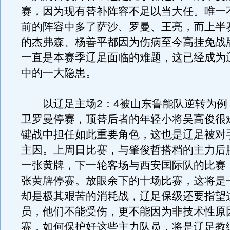
赛，因为现有替补阵容不足以当大任。唯一
前的阵容中多了萨沙、罗曼、王亮，而上半
的杰弗森、杨善平都因为伤病至今高挂免战
一直是本赛季辽足面临的难题，这已经成为
中的一大隐患。
以辽足主场2：4被山东鲁能队逆转为例
卫罗曼停赛，顶替后者的年轻小将吴高俊很
键战中担任如此重要角色，这也是辽足被对
主因。上周日比赛，与肇俊哲搭档的主力后
一张黄牌，下一轮客场与西安国际队的比赛
张黄牌停赛。放眼余下的十场比赛，这将是
却是极其艰苦的消耗战，辽足保级还要指望
员，他们不能受伤，更不能因为非技术性原
赛，如何保护好这些主力队员，将是辽足教