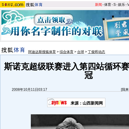
新闻
-
体育
-
S
-
娱乐
-
阿迪达斯搜狐体育
>
综合体育
>
台球
>
丁俊晖动态
斯诺克超级联赛进入第四站循环赛
冠
2008年10月11日03:17
[
我来
来源：山西新闻网