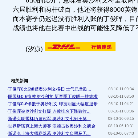
60的比分，意味着奥沙利文将全取两
六局胜利和两杆破百，他还将获得8000英
而本赛季仍迟迟没有胜利入账的丁俊晖，目
战绩也将他在比赛中出线的可能性又降低了
(汐凉)
相关新闻
·
丁俊晖0比6惨遭奥沙利文横扫 士气已暴跌...
08-10-11 09:34
·
联盟杯0-6惨败奥沙利文 新赛季丁俊晖一胜难求
08-10-11 08:50
·
丁俊晖0-6惨败于奥沙利文 球技明显大幅度退步
08-10-11 04:21
·
丁俊晖被奥沙利文打爆 连败排名下降致收...
08-10-11 03:36
·
斯诺克联盟杯历届冠军 奥沙利文七冠王笑...
08-10-10 09:15
·
世界斯诺克上海大师赛 沃顿击败奥沙利文摘金
08-10-06 10:31
·
斯诺克上海大师赛落幕 奥沙利文负黑马无...
08-10-06 07:43