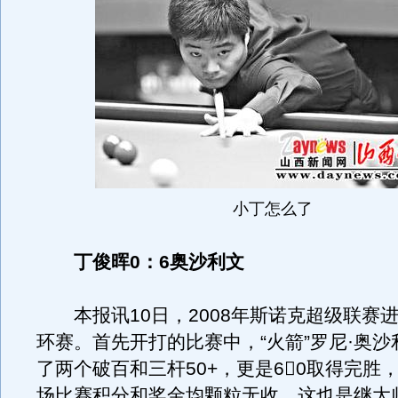
小丁怎么了
丁俊晖0：6奥沙利文
本报讯10日，2008年斯诺克超级联赛
环赛。首先开打的比赛中，“火箭”罗尼·奥
了两个破百和三杆50+，更是60取得完胜
场比赛积分和奖金均颗粒无收。这也是继大