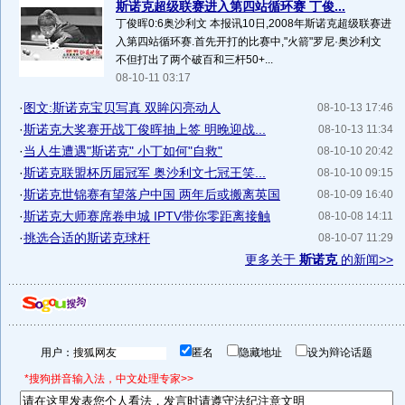
斯诺克超级联赛进入第四站循环赛 丁俊...
丁俊晖0:6奥沙利文 本报讯10日,2008年斯诺克超级联赛进
入第四站循环赛.首先开打的比赛中,"火箭"罗尼·奥沙利文
不但打出了两个破百和三杆50+...
08-10-11 03:17
·
图文:斯诺克宝贝写真 双眸闪亮动人
08-10-13 17:46
·
斯诺克大奖赛开战丁俊晖抽上签 明晚迎战...
08-10-13 11:34
·
当人生遭遇"斯诺克" 小丁如何"自救"
08-10-10 20:42
·
斯诺克联盟杯历届冠军 奥沙利文七冠王笑...
08-10-10 09:15
·
斯诺克世锦赛有望落户中国 两年后或搬离英国
08-10-09 16:40
·
斯诺克大师赛席卷申城 IPTV带你零距离接触
08-10-08 14:11
·
挑选合适的斯诺克球杆
08-10-07 11:29
更多关于
斯诺克
的新闻>>
用户：
匿名
隐藏地址
设为辩论话题
*搜狗拼音输入法，中文处理专家>>