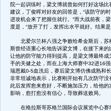
院一起训练时，梁文博就曾如何打好这场比
建议，丁俊晖对好友的回答是，“该防守的
进攻机会来了把握住就行。”而大战前夜，
度是，“放开了打，发挥出水平就好。结果是
北爱尔兰杯八强之争败给希金斯后，苏
斯曾经语重心长地告诉梁文博，在接下来的
让他的防守能力得到提高，是梁文博最终成
手的关健之处，而在上海大师赛中32进16
瑞恩戴0-5血洗后，赛后梁文博仿佛成熟和
非常坦诚地表示，比赛刚开始有几次防守没
此后发挥愈来愈好，不断施加压力，给他的
影响，愈打愈没有信心，导致葬送败局。
在格拉斯哥苏格兰国际会议展览中心赛