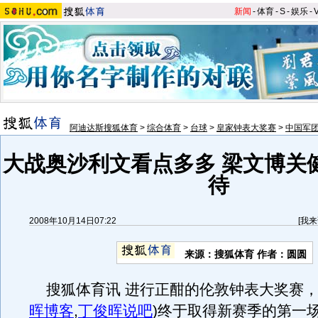
新闻
-
体育
-
S
-
娱乐
-
阿迪达斯搜狐体育
>
综合体育
>
台球
>
皇家钟表大奖赛
>
中国军
大战奥沙利文看点多多 梁文博关
待
2008年10月14日07:22
[
我来
来源：搜狐体育 作者：圆圆
搜狐体育讯 进行正酣的伦敦钟表大奖赛，
晖博客
,
丁俊晖说吧
)
终于取得新赛季的第一