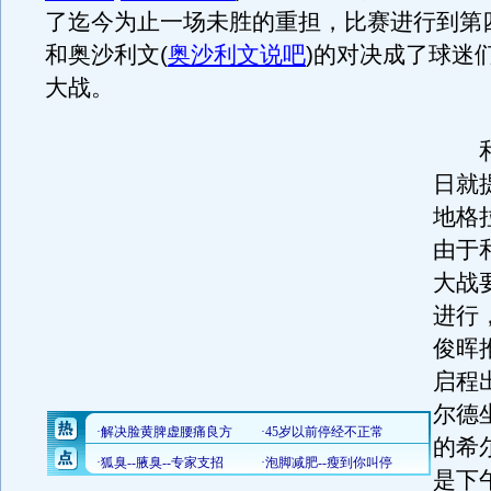
了迄今为止一场未胜的重担，比赛进行到第
和奥沙利文
(
奥沙利文说吧
)
的对决成了球迷
大战。
和
日就
地格
由于
大战
进行
俊晖
启程
尔德
的希
是下