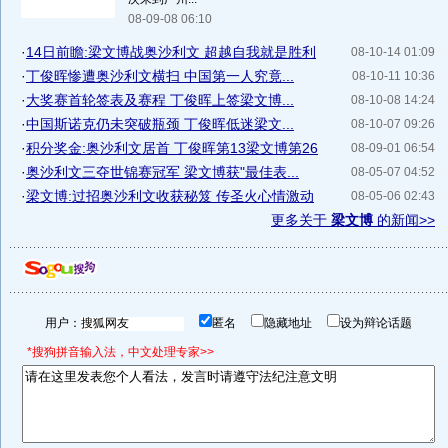
08-09-08 06:10
·
14日前瞻:梁文博战奥沙利文 超越自我就是胜利
08-10-14 01:09
·
丁俊晖惨遭奥沙利文横扫 中国第一人究竟...
08-10-11 10:36
·
大奖赛首轮签表及赛程 丁俊晖上签梁文博...
08-10-08 14:24
·
中国斯诺克仍未突破瓶颈 丁俊晖低迷梁文...
08-10-07 09:26
·
积分奖金:奥沙利文居首 丁俊晖第13梁文博第26
08-09-01 06:54
·
奥沙利文三夺世锦赛冠军 梁文博获"最佳表...
08-05-07 04:52
·
梁文博:过招奥沙利文收获秘笈 传圣火心情激动
08-05-06 02:43
更多关于
梁文博
的新闻>>
用户：
匿名
隐藏地址
设为辩论话题
*搜狗拼音输入法，中文处理专家>>