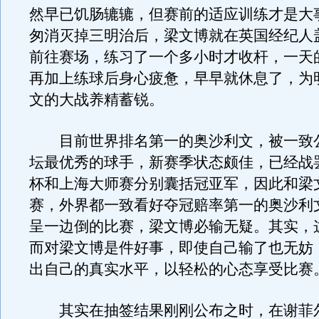
然早已饥肠辘辘，但赛前的适应训练才是大
匆消灭掉三明治后，梁文博就在英国经纪人
前往赛场，练习了一个多小时才收杆，一天
再加上练球后身心疲惫，早早就休息了，为
文的大战养精蓄锐。
目前世界排名第一的奥沙利文，被一致
坛最优秀的球手，新赛季状态颇佳，已经战
杯和上海大师赛分别囊括冠亚军，因此和梁
赛，外界都一致看好夺冠赔率第一的奥沙利
呈一边倒的比赛，梁文博必输无疑。其实，
而对梁文博是件好事，即使自己输了也无妨
出自己的真实水平，以轻松的心态享受比赛
其实在抽签结果刚刚公布之时，在谢菲