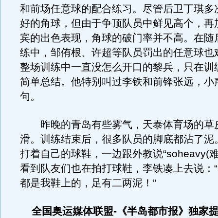
和前场任意球的配合练习。尽管后卫丁琪多
好的角球，但由于争顶队员中鲜见高个，再
宾的出色表现，角球的破门率并不高。在随
练中，邹侑根、许超等队员罚出的任意球也
整场训练中一直没怎么开口的黎兵，只在训
简单总结。他特别叫过李铁和前锋张远，小
句。
昨晚的青岛有些雾气，天泰体育场的草
滑。训练结束后，很多队员的脚底都沾了泥
打着自己的球鞋，一边跟外教说“soheavy(
看到队友们也在拍打球鞋，李铁凑上去说：
都是我鞋上的，足有二两泥！”
全国奥运媒体联盟-《半岛都市报》独家