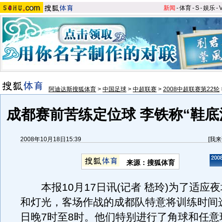
新闻
-
体育
-
S
-
娱乐
-
阿迪达斯搜狐体育
>
中国足球
>
中超联赛
>
2008中超联赛第22轮
成都赛前苦练定位球 李铁称“鞋底
2008年10月18日15:39
[
我来
来源：搜狐体育
本报10月17日讯(记者 嵇玲)为了适应
和灯光，客场作战的成都队特意将训练时间选
日晚7时至8时。他们特别进行了角球和任意