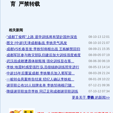
育 严禁转载
相关新闻
·
"成都丁俊晖"上路 退学训练将有望赴国外深造
08-10-13 12:01
·
图文:[中超]天津成都备战 李铁意气风发
08-10-10 21:07
·
成都VS长春首发:李铁邹侑根出战 王栋解禁回归
08-09-21 15:35
·
成都军区参与救灾部队归建后加大训练强度难度
08-09-05 07:19
·
武汉战成都遭遇体能瓶颈 强化训练旨在客...
08-06-30 06:19
·
李铁:地震时感受强烈 队员很镇静训练照常进行
08-05-13 14:14
·
中超15年后重返成都 李铁黎兵加入蜀军迎...
08-03-28 21:24
·
一桩转会悬案终告结束 经纪人确认李铁租...
08-01-28 10:22
·
谢菲联公布10人挂牌名单 李铁邹侑根已随...
07-12-21 09:36
·
降级谢菲联放弃李铁 同辽足和成都谢菲联训练
07-10-12 07:34
更多关于
李铁
的新闻>>