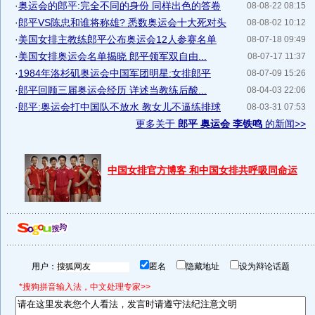
·
奥运会的郎平:完全不同的身份 同样出色的答卷
08-08-22 08:15
·
郎平VS陈忠和谁将称雄? 悉数奥运会十大死对头
08-08-02 10:12
·
美国女排主教练郎平公布奥运会12人参赛名单
08-07-18 09:49
·
美国女排奥运会名单揭晓 郎平领军双自由...
08-07-17 11:37
·
1984年洛杉矶奥运会中国军团明星:女排郎平
08-07-09 15:26
·
郎平回顾三届奥运会经历 详述当教练后酸...
08-04-03 22:06
·
郎平:奥运会打中国队不放水 教女儿不逼练排球
08-03-31 07:53
更多关于
郎平 奥运会 李铁鸣
的新闻>>
中国女排官方博客 和中国女排共呼吸同命运
用户：
匿名
隐藏地址
设为辩论话题
*搜狗拼音输入法，中文处理专家>>