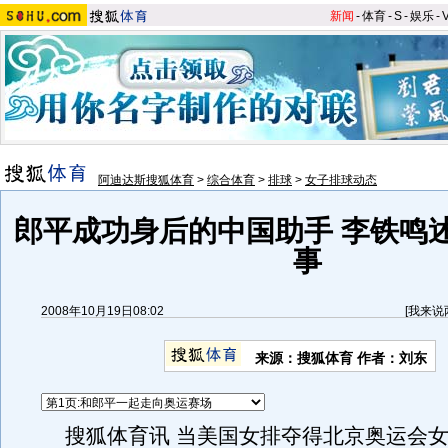
新闻
-
体育
-
S
-
娱乐
-
阿迪达斯搜狐体育
>
综合体育
>
排球
>
女子排球动态
郎平成功身后的中国助手 李铁鸣
事
2008年10月19日08:02
[
我来说
来源：搜狐体育 作者：刘东
搜狐体育讯 当美国女排夺得北京奥运会女