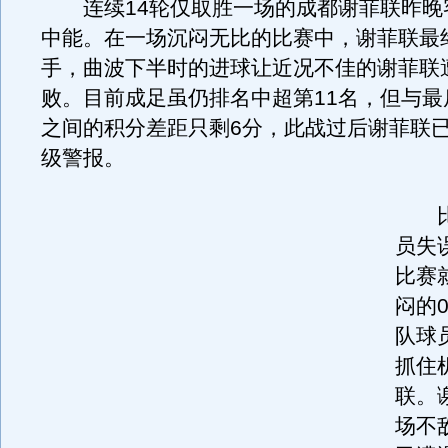
连续14轮仅取胜一场的成都谢菲联昨晚
中能。在一场沉闷无比的比赛中，谢菲联最终
手，曲波下半时的进球让近况不佳的谢菲联
败。目前成足虽仍排名中超第11名，但与最
之间的积分差距只剩6分，此战过后谢菲联
级警报。
比
员失
比赛
闷的
队球
抓住
联。
场不