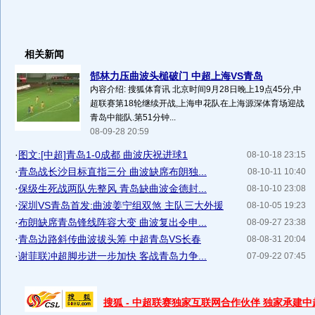
相关新闻
郜林力压曲波头槌破门 中超上海VS青岛
内容介绍: 搜狐体育讯 北京时间9月28日晚上19点45分,中
超联赛第18轮继续开战,上海申花队在上海源深体育场迎战
青岛中能队.第51分钟...
08-09-28 20:59
·
图文:[中超]青岛1-0成都 曲波庆祝进球1
08-10-18 23:15
·
青岛战长沙目标直指三分 曲波缺席布朗独...
08-10-11 10:40
·
保级生死战两队先整风 青岛缺曲波金德封...
08-10-10 23:08
·
深圳VS青岛首发:曲波姜宁组双煞 主队三大外援
08-10-05 19:23
·
布朗缺席青岛锋线阵容大变 曲波复出令申...
08-09-27 23:38
·
青岛边路斜传曲波拔头筹 中超青岛VS长春
08-08-31 20:04
·
谢菲联冲超脚步进一步加快 客战青岛力争...
07-09-22 07:45
搜狐 - 中超联赛独家互联网合作伙伴 独家承建