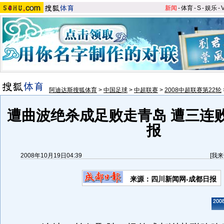
新闻
-
体育
-
S
-
娱乐
-
阿迪达斯搜狐体育
>
中国足球
>
中超联赛
>
2008中超联赛第22轮
遭曲波绝杀成足败走青岛 遭三连
报
2008年10月19日04:39
[
我来
来源：四川新闻网-成都日报