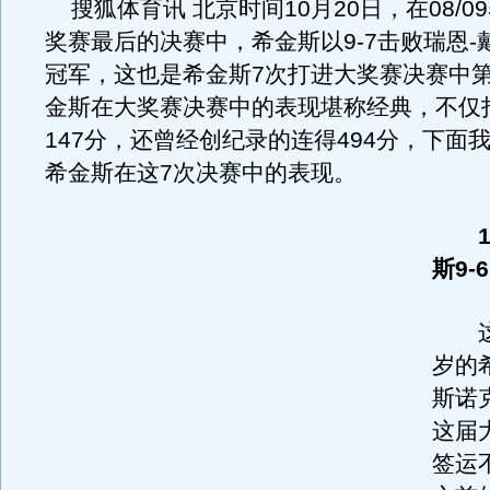
搜狐体育讯 北京时间10月20日，在08/0
奖赛最后的决赛中，希金斯以9-7击败瑞恩-
冠军，这也是希金斯7次打进大奖赛决赛中第
金斯在大奖赛决赛中的表现堪称经典，不仅
147分，还曾经创纪录的连得494分，下面
希金斯在这7次决赛中的表现。
斯9-
这一
岁的
斯诺
这届
签运