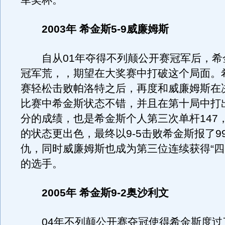
军奖杯。
2003年 希金斯5-9威廉姆斯
自从01年夺得不列颠公开赛冠军后，希
冠军荒，，期望在大奖赛中打破这个局面。
赛轻松击败帕洛特之后，再度和威廉姆斯在
比赛中希金斯状态不错，并且在第十局中打出
分的成绩，也是希金斯个人第三次单杆147
的状态更出色，最终以9-5击败希金斯报了9
仇，同时威廉姆斯也成为第三位连续获得“四
的选手。
2005年 希金斯9-2奥沙利文
04年不列颠公开赛夺冠使得希金斯度过