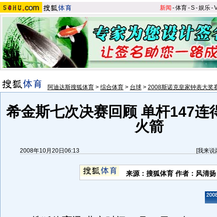
新闻
-
体育
-
S
-
娱乐
-
阿迪达斯搜狐体育
>
综合体育
>
台球
>
2008斯诺克皇家钟表大奖
希金斯七次决赛回顾 单杆147连
火箭
2008年10月20日06:13
[
我来说
来源：搜狐体育 作者：风清扬