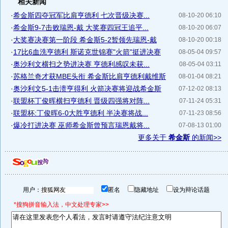
相关新闻
·
希金斯四夺冠军比肩亨德利 七次晋级决赛...
08-10-20 06:10
·
希金斯9-7击败瑞恩-戴 大奖赛四冠王追平...
08-10-20 06:07
·
大奖赛决赛第一阶段 希金斯5-2暂领先瑞恩-戴
08-10-20 00:18
·
17比6血洗亨德利 斯诺克世锦赛"火箭"挺进决赛
08-05-04 09:57
·
奥沙利文横扫之势进决赛 亨德利感叹未获...
08-05-04 03:11
·
苏格兰奇才获MBE头衔 希金斯比肩亨德利戴维斯
08-01-04 08:21
·
奥沙利文5-1击溃亨得利 火箭决赛将迎战希金斯
07-12-02 08:13
·
联盟杯丁俊晖横扫亨德利 晋级四强将对阵...
07-11-24 05:31
·
联盟杯:丁俊晖6-0大胜亨德利 半决赛将战...
07-11-23 08:56
·
爆冷打进决赛 巫师希金斯曾预言瑞恩戴将...
07-08-13 01:00
更多关于
希金斯
的新闻>>
用户：
匿名
隐藏地址
设为辩论话题
*搜狗拼音输入法，中文处理专家>>