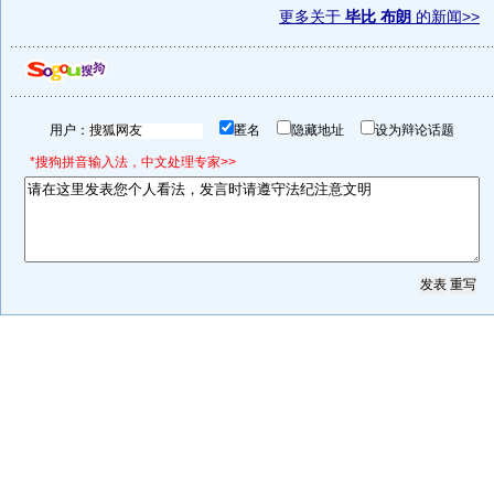
更多关于
毕比 布朗
的新闻>>
用户：
匿名
隐藏地址
设为辩论话题
*搜狗拼音输入法，中文处理专家>>