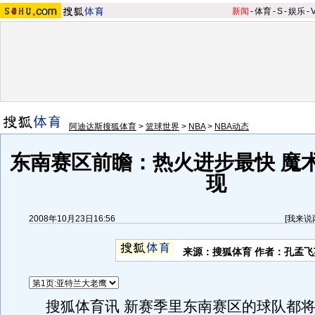
新闻
-
体育
-
S
-
娱乐
-
阿迪达斯搜狐体育
>
篮球世界
>
NBA
>
NBA动态
东南赛区前瞻：热火进步最快 魔
现
2008年10月23日16:56
[
我来说
来源：搜狐体育 作者：孔孟飞
搜狐体育讯 新赛季里东南赛区的球队都将