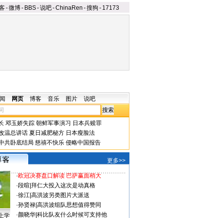
客
-
微博
-
BBS
-
说吧
-
ChinaRen
-
搜狗
-
17173
闻
网页
博客
音乐
图片
说吧
长
邓玉娇失踪
朝鲜军事演习
日本兵赎罪
改温总讲话
夏日减肥秘方
日本瘦脸法
中共卧底结局
慈禧不快乐
侵略中国报告
更多>>
·
欧冠决赛盘口解读 巴萨赢面稍大
·
段暄
|
拜仁大投入这次是动真格
·
徐江
|
高洪波另类图片大派送
·
孙贤禄
|
高洪波组队思想值得赞同
·
颜晓华
|
科比队友什么时候可支持他
上学