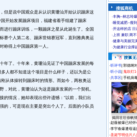
搜狐商机
但是说中国观众是从认识黄珊汕开始认识蹦床这
·
丰胸--林志玲
，中国开始发展蹦床项目，福建省着手组建了蹦床
·
睡觉减肥--瘦到
而进行蹦床训练，一颗蹦床之星从此诞生了。全国
·
开这样的店 日进
·
上班 兼职 两
标赛个人第二名、蹦床世锦赛冠军，直到雅典奥运
·
健康与美丽完
对称得上中国蹦床第一人。
·
为健康行业撑
年了。十年来，黄珊汕见证了中国蹦床发展的每
·
听评书
|
郭德纲
很多人都不知道这个项目是什么样子，还以为是公
·
听小说
|
鬼吹灯1
·
共享区
|
手机病
着刚从体操转到蹦床时的情形。而如今，两枚奥运
野，对此，黄珊汕认为这是蹦床发展的一个契机。
接的情况，她却表现出些许遗憾：“以前，我们出
强的，可是现在主要是突出个人了。后面的小队员
揭田壮壮徐帆
·
赵薇被爆已经怀
·
李宇春爆遭母逼
·
圣诞节明信片八