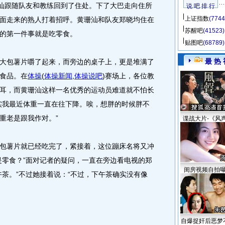
汕跟随队友和教练回到了住处。下了大巴走向住所
说 吧 排 行
上证指数
(7744
面走来的熟人打着招呼。黄珊汕和队友郑晓均住在
苏醒吧
(41523)
的第一件事就是吃零食。
贴图吧
(68789)
最 热 
包薯片嚼了起来，而旁边的桌子上，更是堆满了
食品。在
体操
(
体操新闻
,
体操说吧
)
赛场上，各位教
耳，而黄珊汕这样一名优秀的运动员难道就不怕长
实我最近体重一直在往下降。唉，想胖的时候胖不
重老是跟我作对。”
谍战大片-《风
薯片就已经吃完了，紧接着，这位蹦床名将又冲
是零食？”面对记者的疑问，一直在旁边看电视的郑
闺房视频自拍
午茶。”不过她接着说：“不过，下午茶确实没有像
自爆捉奸后恶梦