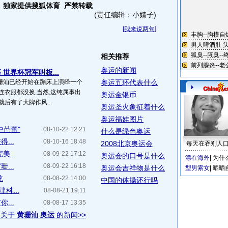
》独家提供搜狐体育 严禁转载
(责任编辑：小婧子)
[
我来说两句
]
相关推荐
奥运的新闻
世界杯冠军叫板...
珊汕已经开始在蹦床上演绎一个
奥运五环代表什么
连衣服都没换,当然,这纯属事出
奥运金银币
后有了大牌作风...
奥运圣火象征着什么
奥运福娃图片
中芭蕾"
08-10-22 12:21
什么是绿色奥运
...
08-10-16 18:48
2008北京奥运会
每天在吞别人
...
08-09-22 17:12
奥运会的口号是什么
漂在海外
|
为什
...
08-09-22 16:18
奥运会吉祥物是什么
型男索女
|
晒晒
龙
08-08-22 14:00
中国的体操还行吗
科...
08-08-21 19:11
...
08-08-17 13:35
多关于
黄珊汕 奥运
的新闻>>