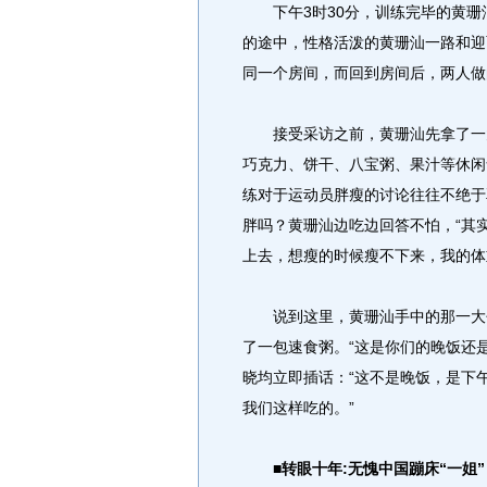
下午3时30分，训练完毕的黄珊
的途中，性格活泼的黄珊汕一路和迎
同一个房间，而回到房间后，两人做
接受采访之前，黄珊汕先拿了一大
巧克力、饼干、八宝粥、果汁等休闲
练对于运动员胖瘦的讨论往往不绝于
胖吗？黄珊汕边吃边回答不怕，“其
上去，想瘦的时候瘦不下来，我的体
说到这里，黄珊汕手中的那一大包
了一包速食粥。“这是你们的晚饭还
晓均立即插话：“这不是晚饭，是下
我们这样吃的。”
■转眼十年:无愧中国蹦床“一姐”