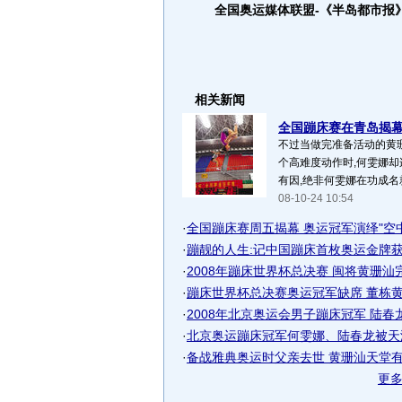
全国奥运媒体联盟-《半岛都市报
相关新闻
全国蹦床赛在青岛揭幕 
不过当做完准备活动的黄
个高难度动作时,何雯娜却
有因,绝非何雯娜在功成名就
08-10-24 10:54
·
全国蹦床赛周五揭幕 奥运冠军演绎"空
·
蹦靓的人生:记中国蹦床首枚奥运金牌获得
·
2008年蹦床世界杯总决赛 闽将黄珊汕完美
·
蹦床世界杯总决赛奥运冠军缺席 董栋黄珊
·
2008年北京奥运会男子蹦床冠军 陆春
·
北京奥运蹦床冠军何雯娜、陆春龙被天津
·
备战雅典奥运时父亲去世 黄珊汕天堂有你
更