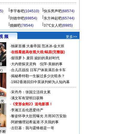
5)
李宇春吧
(104510)
快乐男声吧
(68574)
刘德华吧
(69854)
东方神起吧
(65744)
婚姻吧
(78544)
37℃女人吧
(6985)
视 频
更多>>
·
独家首播:大秦帝国
范冰冰-金大班
·
在线看超高收视大戏:
蜗居(完整版)
·
倔强萝卜
麦田
媳妇的美好时代
·
大内密探灵灵狗
倪萍-美丽的事
·
台儿庄战役 日军尸体装满百余卡车
声》
·
揭秘希特勒一生躲过多少次暗杀？
·
1982香港回归中英谈判鲜为人知内幕
·
宋丹丹：张国立活得太累
·
满文军有望明日获释
曝光
·
《变形金刚2》送电影票！
·
李湘王岳伦恩爱待产
·
黎姿怀孕大肚照曝光 月用30万安胎
·
阿娇懒理冠希返港:不关我的事
·
古巨基：我与霆锋都是一哥
不断