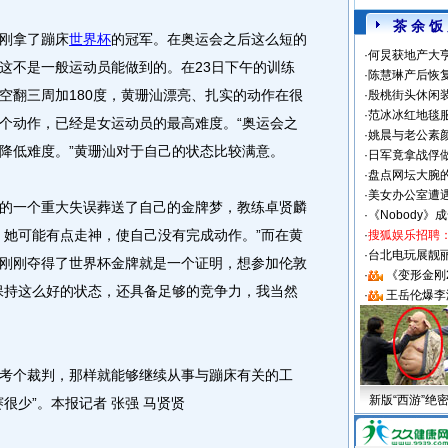
茶 余 饭
刚拿了蹦床
世界杯
的冠军。在奥运会之后这么短的
·
何炅获地产大亨
这不是一般运动员能做到的。在23日下午的训练
·
陈慧琳产后恢复
空翻三周加180度，黄珊汕漂亮、扎实的动作在很
·
殷桃街头休闲装
·
范冰冰红地毯
个动作，已经是女运动员的最高难度。“奥运会之
·
姚晨与老公素
降低难度。”黄珊汕对于自己的状态比较满意。
·
日军竟拿战俘
·
盘点网坛大腕
·
美女办公室遭
一个重大失误葬送了自己的金牌梦，教练卓贤麟
·
《Nobody》
，她可能有点走神，使自己没有完成动作。”而在黄
·
搜狐娱乐招聘
·
台北电玩展靓丽S
刚刚夺得了世界杯金牌就是一个证明，想参加伦敦
·
《变形金刚
保持这么好的状态，还具备足够的竞争力，我当然
·
王岳伦爆李
个裁判，那样就能够继续从事与蹦床有关的工
新版“西游”绝
很少”。本报记者 张强 马贤贤