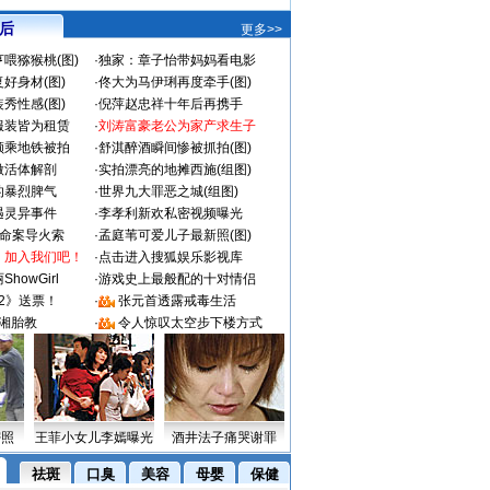
 后
更多>>
喂猕猴桃(图)
·
独家：章子怡带妈妈看电影
好身材(图)
·
佟大为马伊琍再度牵手(图)
秀性感(图)
·
倪萍赵忠祥十年后再携手
服装皆为租赁
·
刘涛富豪老公为家产求生子
颜乘地铁被拍
·
舒淇醉酒瞬间惨被抓拍(图)
做活体解剖
·
实拍漂亮的地摊西施(组图)
的暴烈脾气
·
世界九大罪恶之城(组图)
遇灵异事件
·
李孝利新欢私密视频曝光
成命案导火索
·
孟庭苇可爱儿子最新照(图)
：加入我们吧！
·
点击进入搜狐娱乐影视库
howGirl
·
游戏史上最般配的十对情侣
2》送票！
·
张元首透露戒毒生活
湘胎教
·
令人惊叹太空步下楼方式
密照
王菲小女儿李嫣曝光
酒井法子痛哭谢罪