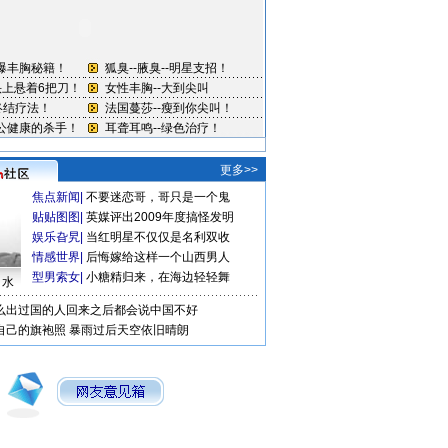
更多>>
焦点新闻
|
不要迷恋哥，哥只是一个鬼
贴贴图图
|
英媒评出2009年度搞怪发明
娱乐旮旯
|
当红明星不仅仅是名利双收
情感世界
|
后悔嫁给这样一个山西男人
型男索女
|
小糖精归来，在海边轻轻舞
口水
么出过国的人回来之后都会说中国不好
自己的旗袍照
暴雨过后天空依旧晴朗