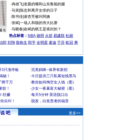
·
冉雄飞
|
老聂的嘴和山东鲁能的腿
·
马寅
|
陈忠和离开女排的日子
·
陈书佳
|
谢杏芳被叫阿姨
·
张斌
|
一场人和猫的伟大比赛
·
马晓春
|
俞斌的棋王是谁封的？
曝光
热点标签：
NBA
姚明
火箭
易建联
杜丽
治郅
刘翔
殷铁生
郎平
全明星
麦迪
于芬
欧冠
弗
开3只涨停板
·
完美妈咪--保养有新招
大揭秘！
·
今日提供三只私幕短线黑马
了两千万
·
教你如何掏空女人钱（图）
家纺！
·
少女一夜暴富大秘密（图）
-狂赚
·
每天5分钟 英语脱口出
到你尖叫！
·
脱发，白发患者的福音
说 吧
更多>>