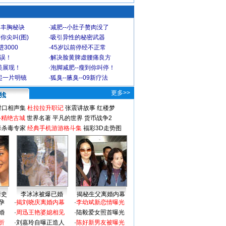
爆丰胸秘诀
·
减肥--小肚子赘肉没了
你尖叫(图)
·
吸引异性的秘密武器
3000
·
45岁以前停经不正常
不误！
·
解决脸黄脾虚腰痛良方
美展现！
·
泡脚减肥--瘦到你叫停！
起一片明镜
·
狐臭--腋臭--09新疗法
更多>>
对口相声集
杜拉拉升职记
张震讲故事
红楼梦
-精绝古城
世界名著
平凡的世界
货币战争2
毒杀毒专家
经典手机游游格斗集
福彩3D走势图
情史
李冰冰被爆已婚
揭秘生父离婚内幕
孕
·
揭刘晓庆离婚内幕
·
李幼斌新恋情曝光
婚
·
周迅王艳婆媳相见
·
陆毅爱女照首曝光
折
·
刘嘉玲自曝正造人
·
陈好新男友被曝光