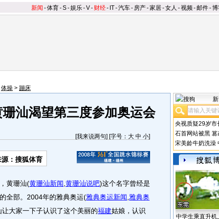
新闻
-
体育
-
S
-
娱乐
-
V
-
财经
-
IT
-
汽车
-
房产
-
家居
-
女人
-
视频
-
邮件
-
博
>
体操
>
蹦床
新
黄珊汕渴望第三度参加奥运会
央视质疑29岁市
石首网站被黑
篡
[
我来说两句
] [字号：
大
中
小
]
宋美龄牛奶洗澡
来源：搜狐体育
，黄珊汕
(
黄珊汕新闻
,
黄珊汕说吧
)
这个名字曾经是
全部。2004年的雅典奥运
(
雅典奥运新闻
,
雅典奥
汕让大家一下子认识了这个美丽的
福建
姑娘，认识
中学生乘直升机