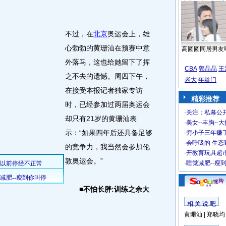
不过，在
北京
奥运会上，雄
心勃勃的黄珊汕在预赛中意
高圆圆同居男友
外落马，这也给她留下了挥
CBA
郭晶晶
王
之不去的遗憾。周四下午，
老大
年龄门
在接受本报记者独家专访
精彩推荐
时，已经参加过两届奥运会
·
关注：私幕公
却只有21岁的黄珊汕表
·
美女--丰胸--
示：“如果四年后还具备足够
·
穷小子三年赚
·
会呼吸的 生态
的竞争力，我当然会参加伦
·
开教育玩具超市
敦奥运会。”
·
睡觉减肥--瘦
■不怕长胖:训练之余大
相 关 说 吧
黄珊汕
|
郑晓均