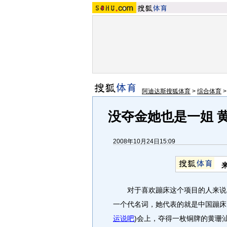
阿迪达斯搜狐体育
>
综合体育
没夺金她也是一姐 
2008年10月24日15:09
对于喜欢蹦床这个项目的人来说
一个代名词，她代表的就是中国蹦床的
运说吧
)
会上，夺得一枚铜牌的黄珊