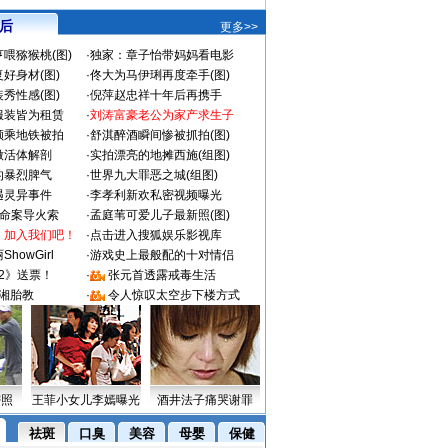
 后
更多>>
喂猕猴桃(图)
·
独家：章子怡带妈妈看电影
好身材(图)
·
佟大为马伊琍再度牵手(图)
秀性感(图)
·
倪萍赵忠祥十年后再携手
服装皆为租赁
·
刘涛富豪老公为家产求生子
颜乘地铁被拍
·
舒淇醉酒瞬间惨被抓拍(图)
做活体解剖
·
实拍漂亮的地摊西施(组图)
的暴烈脾气
·
世界九大罪恶之城(组图)
遇灵异事件
·
李孝利新欢私密视频曝光
成命案导火索
·
孟庭苇可爱儿子最新照(图)
：加入我们吧！
·
点击进入搜狐娱乐影视库
howGirl
·
游戏史上最般配的十对情侣
2》送票！
·
张元首透露戒毒生活
湘胎教
·
令人惊叹太空步下楼方式
密照
王菲小女儿李嫣曝光
酒井法子痛哭谢罪