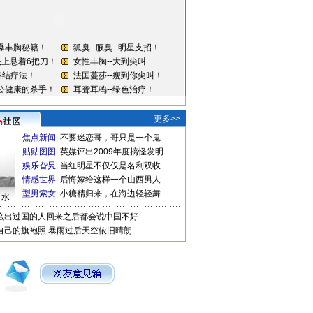
更多>>
焦点新闻
|
不要迷恋哥，哥只是一个鬼
贴贴图图
|
英媒评出2009年度搞怪发明
娱乐旮旯
|
当红明星不仅仅是名利双收
情感世界
|
后悔嫁给这样一个山西男人
型男索女
|
小糖精归来，在海边轻轻舞
口水
么出过国的人回来之后都会说中国不好
自己的旗袍照
暴雨过后天空依旧晴朗