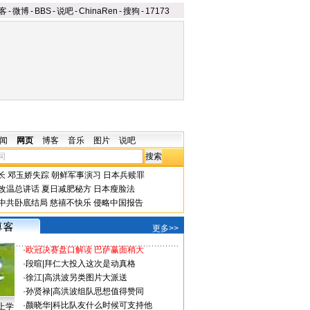
客
-
微博
-
BBS
-
说吧
-
ChinaRen
-
搜狗
-
17173
闻
网页
博客
音乐
图片
说吧
长
邓玉娇失踪
朝鲜军事演习
日本兵赎罪
改温总讲话
夏日减肥秘方
日本瘦脸法
中共卧底结局
慈禧不快乐
侵略中国报告
更多>>
·
欧冠决赛盘口解读 巴萨赢面稍大
·
段暄
|
拜仁大投入这次是动真格
·
徐江
|
高洪波另类图片大派送
·
孙贤禄
|
高洪波组队思想值得赞同
·
颜晓华
|
科比队友什么时候可支持他
上学