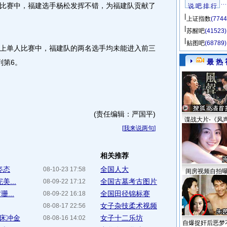
赛中，福建选手杨松发挥不错，为福建队贡献了
说 吧 排 行
上证指数
(7744
苏醒吧
(41523)
贴图吧
(68789)
单人比赛中，福建队的两名选手均未能进入前三
最 热 
列第6。
(责任编辑：严国平)
谍战大片-《风
[
我来说两句
]
相关推荐
姿态
全国人大
08-10-23 17:58
闺房视频自拍
...
全国古墓考古图片
08-09-22 17:12
...
全国田径锦标赛
08-09-22 16:18
女子杂技柔术视频
08-08-17 22:56
蹦床冲金
女子十二乐坊
08-08-16 14:02
自爆捉奸后恶梦