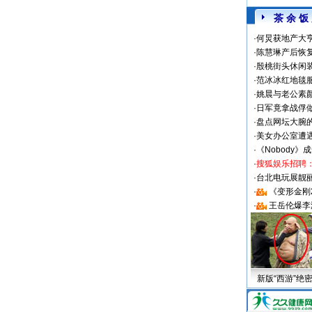
茶 余 饭
·
何炅获地产大亨
·
陈慧琳产后恢复
·
殷桃街头休闲装
·
范冰冰红地毯
·
姚晨与老公素
·
日军竟拿战俘
·
盘点网坛大腕
·
美女办公室遭
·
《Nobody》
·
搜狐娱乐招聘
·
台北电玩展靓丽S
·
《变形金刚
·
王岳伦爆李
新版“西游”绝