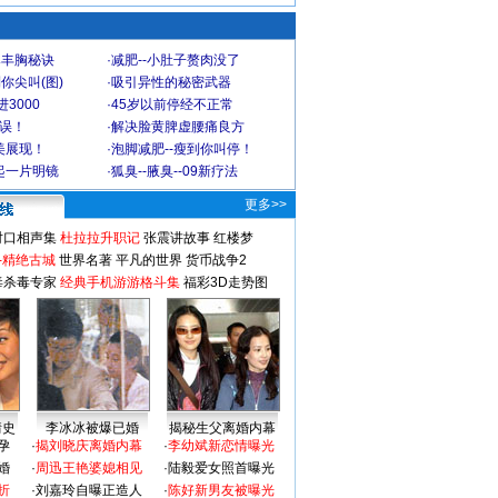
爆丰胸秘诀
·
减肥--小肚子赘肉没了
你尖叫(图)
·
吸引异性的秘密武器
3000
·
45岁以前停经不正常
不误！
·
解决脸黄脾虚腰痛良方
美展现！
·
泡脚减肥--瘦到你叫停！
起一片明镜
·
狐臭--腋臭--09新疗法
更多>>
对口相声集
杜拉拉升职记
张震讲故事
红楼梦
-精绝古城
世界名著
平凡的世界
货币战争2
毒杀毒专家
经典手机游游格斗集
福彩3D走势图
情史
李冰冰被爆已婚
揭秘生父离婚内幕
孕
·
揭刘晓庆离婚内幕
·
李幼斌新恋情曝光
婚
·
周迅王艳婆媳相见
·
陆毅爱女照首曝光
折
·
刘嘉玲自曝正造人
·
陈好新男友被曝光