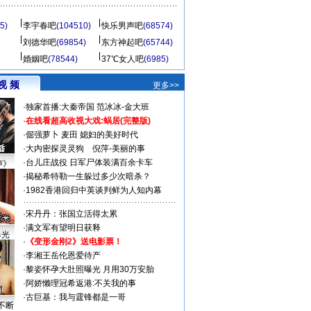
5)
李宇春吧
(104510)
快乐男声吧
(68574)
刘德华吧
(69854)
东方神起吧
(65744)
婚姻吧
(78544)
37℃女人吧
(6985)
视 频
更多>>
·
独家首播:大秦帝国
范冰冰-金大班
·
在线看超高收视大戏:
蜗居(完整版)
·
倔强萝卜
麦田
媳妇的美好时代
·
大内密探灵灵狗
倪萍-美丽的事
·
台儿庄战役 日军尸体装满百余卡车
声》
·
揭秘希特勒一生躲过多少次暗杀？
·
1982香港回归中英谈判鲜为人知内幕
·
宋丹丹：张国立活得太累
·
满文军有望明日获释
曝光
·
《变形金刚2》送电影票！
·
李湘王岳伦恩爱待产
·
黎姿怀孕大肚照曝光 月用30万安胎
·
阿娇懒理冠希返港:不关我的事
·
古巨基：我与霆锋都是一哥
不断