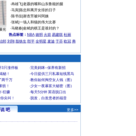
·
冉雄飞
|
老聂的嘴和山东鲁能的腿
·
马寅
|
陈忠和离开女排的日子
·
陈书佳
|
谢杏芳被叫阿姨
·
张斌
|
一场人和猫的伟大比赛
·
马晓春
|
俞斌的棋王是谁封的？
曝光
热点标签：
NBA
姚明
火箭
易建联
杜丽
治郅
刘翔
殷铁生
郎平
全明星
麦迪
于芬
欧冠
弗
开3只涨停板
·
完美妈咪--保养有新招
大揭秘！
·
今日提供三只私幕短线黑马
了两千万
·
教你如何掏空女人钱（图）
家纺！
·
少女一夜暴富大秘密（图）
-狂赚
·
每天5分钟 英语脱口出
到你尖叫！
·
脱发，白发患者的福音
说 吧
更多>>