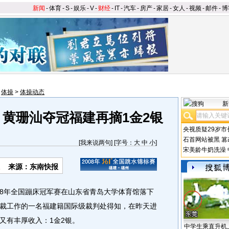
新闻
-
体育
-
S
-
娱乐
-
V
-
财经
-
IT
-
汽车
-
房产
-
家居
-
女人
-
视频
-
邮件
-
博
>
体操
>
体操动态
新
 黄珊汕夺冠福建再摘1金2银
央视质疑29岁市
石首网站被黑
篡
[
我来说两句
] [字号：
大
中
小
]
宋美龄牛奶洗澡
来源：东南快报
8年全国蹦床冠军赛在山东省青岛大学体育馆落下
裁工作的一名福建籍国际级裁判处得知，在昨天进
又有丰厚收入：1金2银。
中学生乘直升机