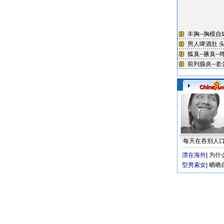
每天在吞别人
漂在海外
|
为什
型男索女
|
晒晒