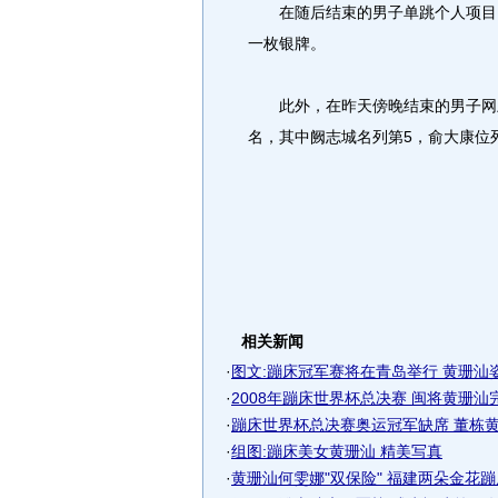
在随后结束的男子单跳个人项目比
一枚银牌。
此外，在昨天傍晚结束的男子网上
名，其中阙志城名列第5，俞大康位
相关新闻
·
图文:蹦床冠军赛将在青岛举行 黄珊汕
·
2008年蹦床世界杯总决赛 闽将黄珊汕完美
·
蹦床世界杯总决赛奥运冠军缺席 董栋黄珊
·
组图:蹦床美女黄珊汕 精美写真
·
黄珊汕何雯娜"双保险" 福建两朵金花