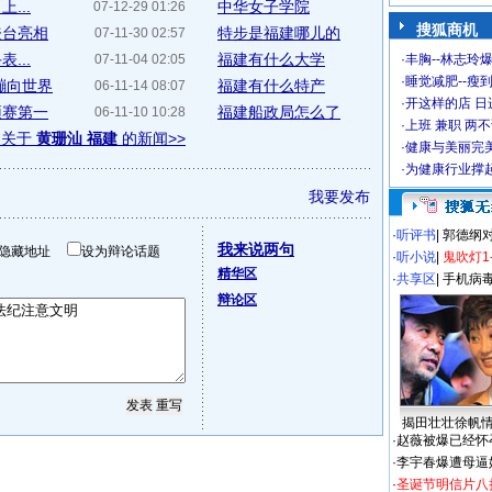
...
中华女子学院
07-12-29 01:26
搜狐商机
登台亮相
特步是福建哪儿的
07-11-30 02:57
...
福建有什么大学
07-11-04 02:05
·
丰胸--林志玲
·
睡觉减肥--瘦到
蹦向世界
福建有什么特产
06-11-14 08:07
·
开这样的店 日进
预赛第一
福建船政局怎么了
06-11-10 10:28
·
上班 兼职 两
多关于
黄珊汕 福建
的新闻>>
·
健康与美丽完
·
为健康行业撑
我要发布
·
听评书
|
郭德纲
我来说两句
隐藏地址
设为辩论话题
·
听小说
|
鬼吹灯1
精华区
·
共享区
|
手机病
辩论区
揭田壮壮徐帆
·
赵薇被爆已经怀
·
李宇春爆遭母逼
·
圣诞节明信片八