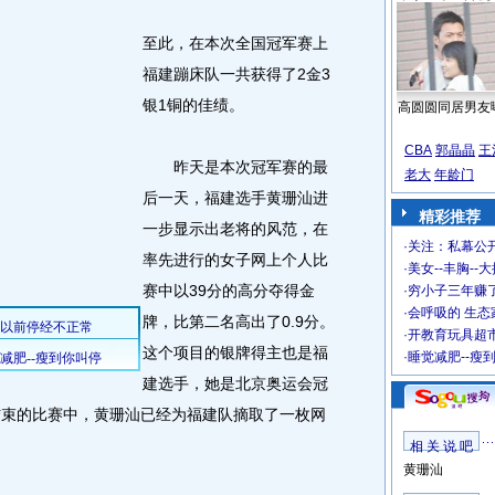
至此，在本次全国冠军赛上
福建蹦床队一共获得了2金3
银1铜的佳绩。
高圆圆同居男友
CBA
郭晶晶
王
昨天是本次冠军赛的最
老大
年龄门
后一天，福建选手黄珊汕进
精彩推荐
一步显示出老将的风范，在
·
关注：私幕公
率先进行的女子网上个人比
·
美女--丰胸--
赛中以39分的高分夺得金
·
穷小子三年赚
·
会呼吸的 生态
牌，比第二名高出了0.9分。
·
开教育玩具超市
这个项目的银牌得主也是福
·
睡觉减肥--瘦
建选手，她是北京奥运会冠
日结束的比赛中，黄珊汕已经为福建队摘取了一枚网
相 关 说 吧
黄珊汕