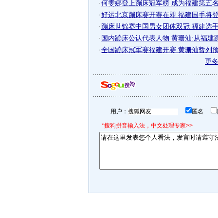
·
何雯娜登上蹦床冠军榜 成为福建第五名上
·
好运北京蹦床赛开赛在即 福建国手将
·
蹦床世锦赛中国男女团体双冠 福建选手表
·
国内蹦床公认代表人物 黄珊汕:从福建
·
全国蹦床冠军赛福建开赛 黄珊汕暂列
更
用户：
匿名
*搜狗拼音输入法，中文处理专家>>