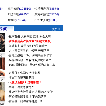
5)
李宇春吧
(104510)
快乐男声吧
(68574)
刘德华吧
(69854)
东方神起吧
(65744)
婚姻吧
(78544)
37℃女人吧
(6985)
视 频
更多>>
·
独家首播:大秦帝国
范冰冰-金大班
·
在线看超高收视大戏:
蜗居(完整版)
·
倔强萝卜
麦田
媳妇的美好时代
·
大内密探灵灵狗
倪萍-美丽的事
·
台儿庄战役 日军尸体装满百余卡车
声》
·
揭秘希特勒一生躲过多少次暗杀？
·
1982香港回归中英谈判鲜为人知内幕
·
宋丹丹：张国立活得太累
·
满文军有望明日获释
曝光
·
《变形金刚2》送电影票！
·
李湘王岳伦恩爱待产
·
黎姿怀孕大肚照曝光 月用30万安胎
·
阿娇懒理冠希返港:不关我的事
·
古巨基：我与霆锋都是一哥
不断