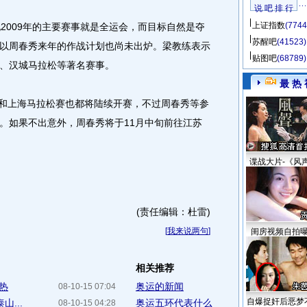
说 吧 排 行
上证指数
(7744
009年的主要赛事就是全运会，而目标自然是夺
苏醒吧
(41523)
以周春秀来年的作战计划也尚未出炉。梁教练表示
贴图吧
(68789)
、汉城马拉松等著名赛事。
最 热 
和上海马拉松赛也都将陆续开赛，不过周春秀等参
。如果不出意外，周春秀将于11月中旬前往江苏
谍战大片-《风
(责任编辑：杜雷)
[
我来说两句
]
闺房视频自拍
相关推荐
热
奥运的新闻
08-10-15 07:04
自爆捉奸后恶梦
...
奥运五环代表什么
08-10-15 04:28