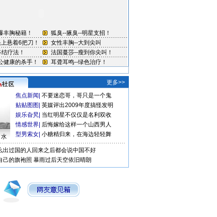
更多>>
焦点新闻
|
不要迷恋哥，哥只是一个鬼
贴贴图图
|
英媒评出2009年度搞怪发明
娱乐旮旯
|
当红明星不仅仅是名利双收
情感世界
|
后悔嫁给这样一个山西男人
型男索女
|
小糖精归来，在海边轻轻舞
口水
么出过国的人回来之后都会说中国不好
自己的旗袍照
暴雨过后天空依旧晴朗