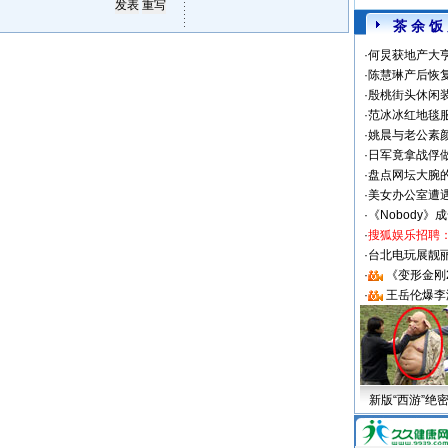
茶 余 饭
·
何炅获地产大亨
·
陈慧琳产后恢复
·
殷桃街头休闲装
·
范冰冰红地毯
·
姚晨与老公素
·
日军竟拿战俘
·
盘点网坛大腕
·
美女办公室遭
·
《Nobody》
·
搜狐娱乐招聘
·
台北电玩展靓丽S
·
《变形金刚
·
王岳伦爆李
新版“西游”绝