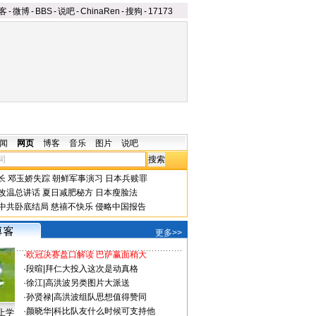
客
-
微博
-
BBS
-
说吧
-
ChinaRen
-
搜狗
-
17173
闻
网页
博客
音乐
图片
说吧
长
邓玉娇失踪
朝鲜军事演习
日本兵赎罪
改温总讲话
夏日减肥秘方
日本瘦脸法
中共卧底结局
慈禧不快乐
侵略中国报告
更多>>
·
欧冠决赛盘口解读 巴萨赢面稍大
·
段暄
|
拜仁大投入这次是动真格
·
徐江
|
高洪波另类图片大派送
·
孙贤禄
|
高洪波组队思想值得赞同
·
颜晓华
|
科比队友什么时候可支持他
上学