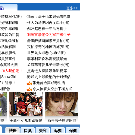
 后
更多>>
喂猕猴桃(图)
·
独家：章子怡带妈妈看电影
好身材(图)
·
佟大为马伊琍再度牵手(图)
秀性感(图)
·
倪萍赵忠祥十年后再携手
服装皆为租赁
·
刘涛富豪老公为家产求生子
颜乘地铁被拍
·
舒淇醉酒瞬间惨被抓拍(图)
做活体解剖
·
实拍漂亮的地摊西施(组图)
的暴烈脾气
·
世界九大罪恶之城(组图)
遇灵异事件
·
李孝利新欢私密视频曝光
成命案导火索
·
孟庭苇可爱儿子最新照(图)
：加入我们吧！
·
点击进入搜狐娱乐影视库
howGirl
·
游戏史上最般配的十对情侣
2》送票！
·
张元首透露戒毒生活
湘胎教
·
令人惊叹太空步下楼方式
密照
王菲小女儿李嫣曝光
酒井法子痛哭谢罪