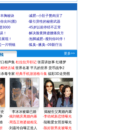
爆丰胸秘诀
·
减肥--小肚子赘肉没了
你尖叫(图)
·
吸引异性的秘密武器
3000
·
45岁以前停经不正常
不误！
·
解决脸黄脾虚腰痛良方
美展现！
·
泡脚减肥--瘦到你叫停！
起一片明镜
·
狐臭--腋臭--09新疗法
更多>>
对口相声集
杜拉拉升职记
张震讲故事
红楼梦
-精绝古城
世界名著
平凡的世界
货币战争2
毒杀毒专家
经典手机游游格斗集
福彩3D走势图
情史
李冰冰被爆已婚
揭秘生父离婚内幕
孕
·
揭刘晓庆离婚内幕
·
李幼斌新恋情曝光
婚
·
周迅王艳婆媳相见
·
陆毅爱女照首曝光
折
·
刘嘉玲自曝正造人
·
陈好新男友被曝光