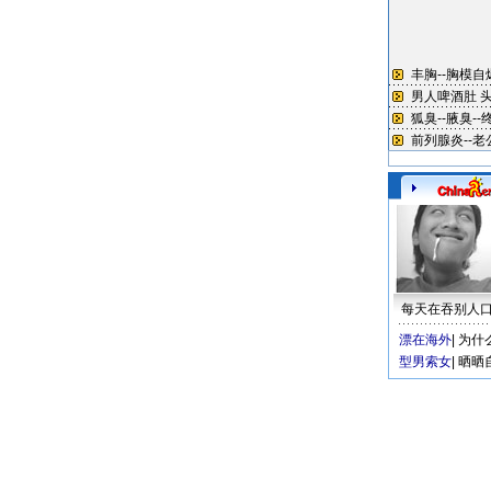
每天在吞别人
漂在海外
|
为什
型男索女
|
晒晒