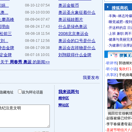
...
奥运金银币
08-10-12 07:54
搜狐商机
...
奥运圣火象征着什么
08-10-10 03:00
·
丰胸--林志玲
上攀高峰
奥运福娃图片
08-09-04 07:47
·
睡觉减肥--瘦到
围理由
什么是绿色奥运
08-08-24 17:43
·
开这样的店 日进
拉松前三
2008北京奥运会
08-08-18 11:54
·
上班 兼职 两
·
健康与美丽完
...
奥运会的口号是什么
08-08-17 12:56
·
为健康行业撑
冲击金牌
奥运会吉祥物是什么
08-08-17 09:38
锁定金牌
刘翔获得什么金牌
08-07-16 10:01
多关于
周春秀 奥运
的新闻>>
·
听评书
|
郭德纲
·
听小说
|
鬼吹灯1
·
共享区
|
手机病
我要发布
我来说两句
隐藏地址
设为辩论话题
精华区
辩论区
揭田壮壮徐帆
·
赵薇被爆已经怀
·
李宇春爆遭母逼
·
圣诞节明信片八