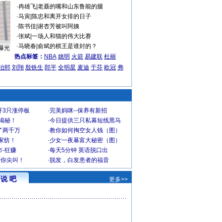
·
冉雄飞
|
老聂的嘴和山东鲁能的腿
·
马寅
|
陈忠和离开女排的日子
·
陈书佳
|
谢杏芳被叫阿姨
·
张斌
|
一场人和猫的伟大比赛
·
马晓春
|
俞斌的棋王是谁封的？
曝光
热点标签：
NBA
姚明
火箭
易建联
杜丽
治郅
刘翔
殷铁生
郎平
全明星
麦迪
于芬
欧冠
弗
开3只涨停板
·
完美妈咪--保养有新招
大揭秘！
·
今日提供三只私幕短线黑马
了两千万
·
教你如何掏空女人钱（图）
家纺！
·
少女一夜暴富大秘密（图）
-狂赚
·
每天5分钟 英语脱口出
到你尖叫！
·
脱发，白发患者的福音
说 吧
更多>>