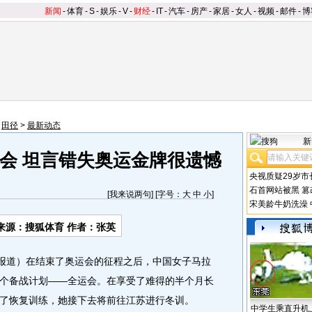
新闻
-
体育
-
S
-
娱乐
-
V
-
财经
-
IT
-
汽车
-
房产
-
家居
-
女人
-
视频
-
邮件
-
博
>
田径
>
最新动态
新
会 坦言错失奥运金牌很遗憾
央视质疑29岁市
石首网站被黑
篡
[
我来说两句
] [字号：
大
中
小
]
宋美龄牛奶洗澡
来源：搜狐体育 作者：张英
京报道）在结束了奥运会的征程之后，中国女子马拉
个备战计划——全运会。在享受了难得的半个月长
了恢复训练，她接下去将前往江苏进行冬训。
中学生乘直升机