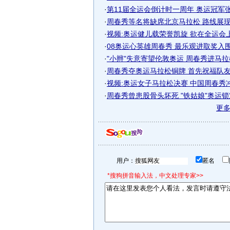
·
第11届全运会倒计时一周年 奥运冠军张娟
·
周春秀等名将缺席北京马拉松 路线展现奥
·
视频:奥运健儿载荣誉凯旋 欲在全运会
·
08奥运心英雄周春秀 最乐观进取奖入
·
"小辫"失意寄望伦敦奥运 周春秀进马
·
周春秀夺奥运马拉松铜牌 首先祝福队友刘
·
视频:奥运女子马拉松决赛 中国周春秀
·
周春秀曾患股骨头坏死 "铁姑娘"奥运
更
用户：
匿名
*搜狗拼音输入法，中文处理专家>>