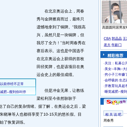
在北京奥运会上，周春
秀与金牌擦肩而过，最终只
遗憾地拿到了铜牌。“我很高
高圆圆同居男友
兴，虽然只是一块铜牌，但
CBA
郭晶晶
王
我尽了全力！”当时周春秀在
老大
年龄门
赛后表示。这也是中国选手
精彩推荐
在北京奥运会上获得的首枚
·
关注：私幕公
田径奖牌，也是该项目在奥
·
美女--丰胸--
运会史上的最佳成绩。
·
穷小子三年赚
·
会呼吸的 生态
·
开教育玩具超市
但是冲金无果，让教练
·
睡觉减肥--瘦
梁松利至今依然耿耿于
表达了自己的复杂情绪。据了解，在奥运会之后，梁
晓琳等人也都得享受了10-15天的悠长假。目
相 关 说 吧
周春秀
始了恢复训练。