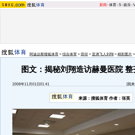
新闻
-
体育
-
S
-
娱乐
-
阿迪达斯搜狐体育
>
综合体育
>
田径
>
亚洲飞人刘翔
>
精彩图片
图文：揭秘刘翔造访赫曼医院 整
2008年11月01日01:41
[
我来
来源：搜狐体育 作者：张英