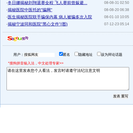
·
冬日娜揭秘刘翔退赛全程 飞人赛前曾躲避...
08-08-31 02:50
·
揭秘医院中医托的"骗网"
08-08-20 06:38
·
医生揭秘医院联手骗保内幕 病人被骗多次入院
08-01-10 10:05
·
揭秘宁波同和医院"黑心文件"(图)
07-12-23 05:14
用户：
匿名
隐藏地址
设为辩论话题
*搜狗拼音输入法，中文处理专家>>