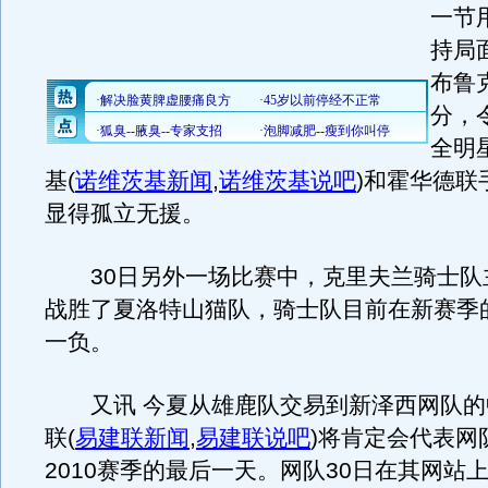
一节
持局
布鲁
分，
全明
基
(
诺维茨基新闻
,
诺维茨基说吧
)
和霍华德联
显得孤立无援。
30日另外一场比赛中，克里夫兰骑士队主
战胜了夏洛特山猫队，骑士队目前在新赛季
一负。
又讯 今夏从雄鹿队交易到新泽西网队的
联
(
易建联新闻
,
易建联说吧
)
将肯定会代表网队
2010赛季的最后一天。网队30日在其网站