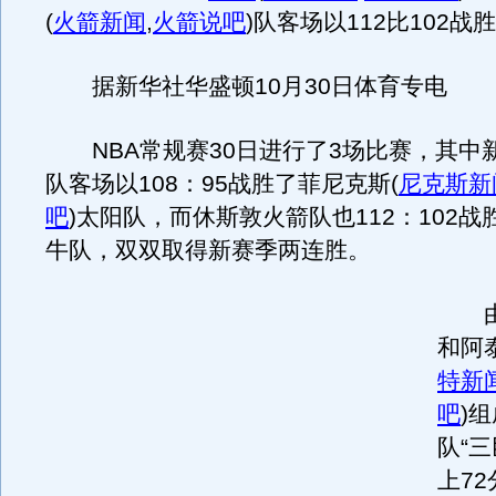
(
火箭新闻
,
火箭说吧
)
队客场以112比102战
据新华社华盛顿10月30日体育专电
NBA常规赛30日进行了3场比赛，其中
队客场以108：95战胜了菲尼克斯
(
尼克斯新
吧
)
太阳队，而休斯敦火箭队也112：102战
牛队，双双取得新赛季两连胜。
由
和阿
特新
吧
)
组
队“
上7