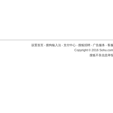
设置首页
-
搜狗输入法
-
支付中心
-
搜狐招聘
-
广告服务
-
客
Copyright
©
2016 Sohu.com 
搜狐不良信息举