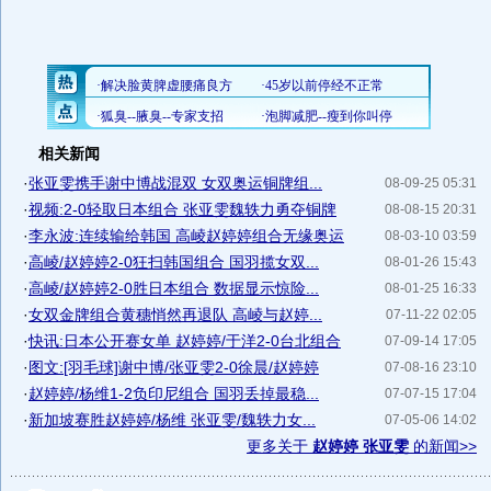
相关新闻
·
张亚雯携手谢中博战混双 女双奥运铜牌组...
08-09-25 05:31
·
视频:2-0轻取日本组合 张亚雯魏轶力勇夺铜牌
08-08-15 20:31
·
李永波:连续输给韩国 高崚赵婷婷组合无缘奥运
08-03-10 03:59
·
高崚/赵婷婷2-0狂扫韩国组合 国羽揽女双...
08-01-26 15:43
·
高崚/赵婷婷2-0胜日本组合 数据显示惊险...
08-01-25 16:33
·
女双金牌组合黄穗悄然再退队 高崚与赵婷...
07-11-22 02:05
·
快讯:日本公开赛女单 赵婷婷/于洋2-0台北组合
07-09-14 17:05
·
图文:[羽毛球]谢中博/张亚雯2-0徐晨/赵婷婷
07-08-16 23:10
·
赵婷婷/杨维1-2负印尼组合 国羽丢掉最稳...
07-07-15 17:04
·
新加坡赛胜赵婷婷/杨维 张亚雯/魏轶力女...
07-05-06 14:02
更多关于
赵婷婷 张亚雯
的新闻>>