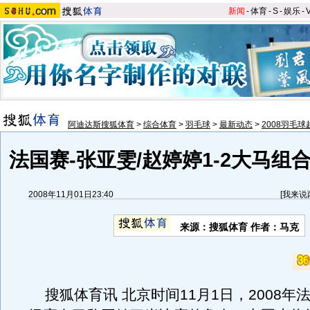
新闻
-
体育
-
S
-
娱乐
-
阿迪达斯搜狐体育
>
综合体育
>
羽毛球
>
最新动态
>
2008羽毛
法国赛-张亚雯/赵婷婷1-2大马组
2008年11月01日23:40
[
我来说
来源：搜狐体育 作者：马克
搜狐体育讯 北京时间11月1日，2008年