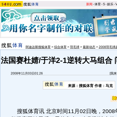
新闻
-
体育
-
S
-
娱乐
-
阿迪达斯搜狐体育
>
综合体育
>
羽毛球
>
最新动态
>
2008羽毛
法国赛杜婧/于洋2-1逆转大马组合
2008年11月03日01:26
[
我来
来源：搜狐体育 作者：马克
搜狐体育讯 北京时间11月02日晚，2008