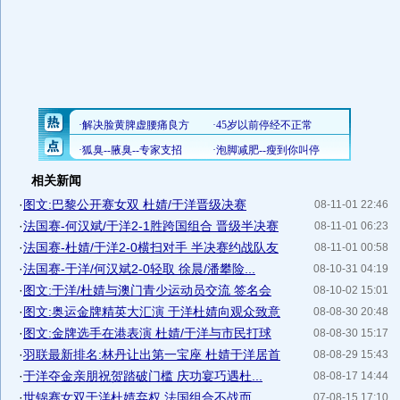
相关新闻
·
图文:巴黎公开赛女双 杜婧/于洋晋级决赛
08-11-01 22:46
·
法国赛-何汉斌/于洋2-1胜跨国组合 晋级半决赛
08-11-01 06:23
·
法国赛-杜婧/于洋2-0横扫对手 半决赛约战队友
08-11-01 00:58
·
法国赛-于洋/何汉斌2-0轻取 徐晨/潘攀险...
08-10-31 04:19
·
图文:于洋/杜婧与澳门青少运动员交流 签名会
08-10-02 15:01
·
图文:奥运金牌精英大汇演 于洋杜婧向观众致意
08-08-30 20:48
·
图文:金牌选手在港表演 杜婧/于洋与市民打球
08-08-30 15:17
·
羽联最新排名:林丹让出第一宝座 杜婧于洋居首
08-08-29 15:43
·
于洋夺金亲朋祝贺踏破门槛 庆功宴巧遇杜...
08-08-17 14:44
·
世锦赛女双于洋杜婧弃权 法国组合不战而...
07-08-15 17:10