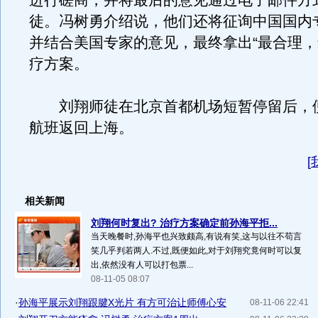
进行磋商，并将最后的意见通过电子邮件方
徒。冯树勇介绍说，他们还将征询中国国内
并结合美国专家的意见，最终拿出“最合理，
疗方案。
刘翔师徒在北京首都机场短暂停留后，
航班返回上海。
[
相关新闻
刘翔何时复出? 治疗方案确定前孙海平拒...
当天晚餐时,孙海平也兴致颇高,有说有笑,这与以往不苟言
笑几乎判若两人.不过,既便如此,对于刘翔究竟何时可以复
出,依然没有人可以打包票...
08-11-05 08:07
·
孙海平展示刘翔跟腱X光片 有方可治让师傅心安
08-11-06 22:41