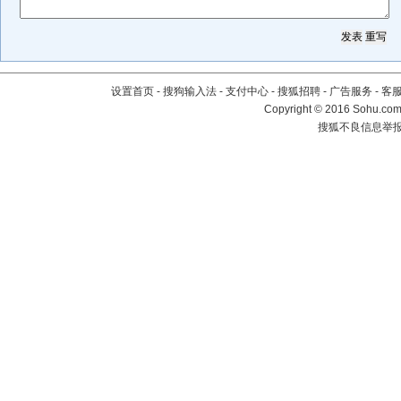
设置首页
-
搜狗输入法
-
支付中心
-
搜狐招聘
-
广告服务
-
客
Copyright
©
2016 Sohu.com 
搜狐不良信息举