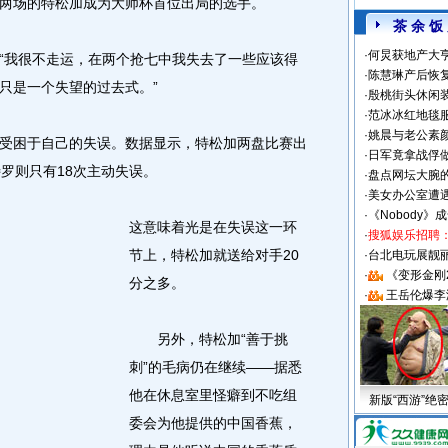
两场的特松加成为大师杯首位出局的选手。
茶 余 饭
·
何炅获地产大亨
我很不走运，在两个抢七中我失去了一些应该得
·
陈慧琳产后恢复
只是一个失望的过去式。”
·
殷桃街头休闲装
·
范冰冰红地毯
·
姚晨与老公素
困于自己的失误。数据显示，特松加两盘比赛出
·
日军竟拿战俘
罗则只有18次主动失误。
·
盘点网坛大腕
·
美女办公室遭
·
《Nobody》
这意味着光是在失误这一环
·
搜狐娱乐招聘
节上，特松加就送给对手20
·
台北电玩展靓丽S
·
《变形金刚
分之多。
·
王岳伦爆李
另外，特松加“善于挑
刺”的毛病仍在继续——据悉
他在休息室里怪癖到不吃组
新版“西游”绝
委会为他提供的中国香蕉，