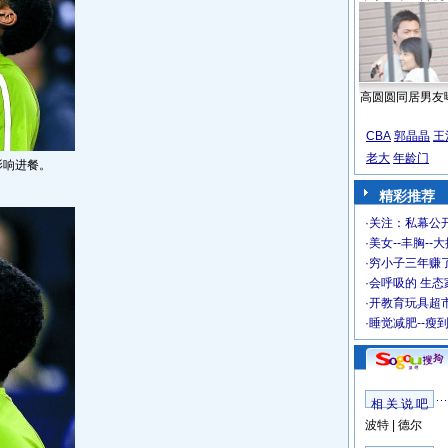
高圆圆同居男友
CBA
郭晶晶
王
老大
年龄门
影响进餐。
精彩推荐
·
关注：私幕公
·
美女--丰胸--
·
穷小子三年赚
·
会呼吸的 生态
·
开教育玩具超市
·
睡觉减肥--瘦
相 关 说 吧
波特
|
德尔