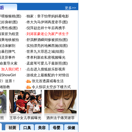
 后
更多>>
喂猕猴桃(图)
·
独家：章子怡带妈妈看电影
好身材(图)
·
佟大为马伊琍再度牵手(图)
秀性感(图)
·
倪萍赵忠祥十年后再携手
服装皆为租赁
·
刘涛富豪老公为家产求生子
颜乘地铁被拍
·
舒淇醉酒瞬间惨被抓拍(图)
做活体解剖
·
实拍漂亮的地摊西施(组图)
的暴烈脾气
·
世界九大罪恶之城(组图)
遇灵异事件
·
李孝利新欢私密视频曝光
成命案导火索
·
孟庭苇可爱儿子最新照(图)
：加入我们吧！
·
点击进入搜狐娱乐影视库
howGirl
·
游戏史上最般配的十对情侣
2》送票！
·
张元首透露戒毒生活
湘胎教
·
令人惊叹太空步下楼方式
密照
王菲小女儿李嫣曝光
酒井法子痛哭谢罪