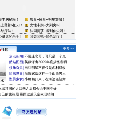
更多>>
焦点新闻
|
不要迷恋哥，哥只是一个鬼
贴贴图图
|
英媒评出2009年度搞怪发明
娱乐旮旯
|
当红明星不仅仅是名利双收
情感世界
|
后悔嫁给这样一个山西男人
型男索女
|
小糖精归来，在海边轻轻舞
口水
么出过国的人回来之后都会说中国不好
自己的旗袍照
暴雨过后天空依旧晴朗