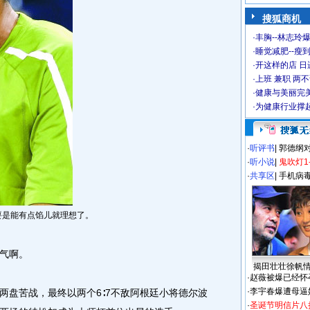
搜狐商机
·
丰胸--林志玲
·
睡觉减肥--瘦到
·
开这样的店 日进
·
上班 兼职 两
·
健康与美丽完
·
为健康行业撑
·
听评书
|
郭德纲
·
听小说
|
鬼吹灯1
·
共享区
|
手机病
是能有点馅儿就理想了。
气啊。
揭田壮壮徐帆
·
赵薇被爆已经怀
·
李宇春爆遭母逼
盘苦战，最终以两个6∶7不敌阿根廷小将德尔波
·
圣诞节明信片八