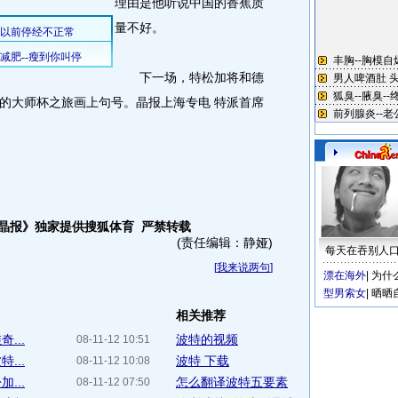
理由是他听说中国的香蕉质
量不好。
下一场，特松加将和德
的大师杯之旅画上句号。晶报上海专电 特派首席
-晶报》独家提供搜狐体育 严禁转载
(责任编辑：静娅)
每天在吞别人
[
我来说两句
]
漂在海外
|
为什
型男索女
|
晒晒
相关推荐
...
波特的视频
08-11-12 10:51
...
波特 下载
08-11-12 10:08
...
怎么翻译波特五要素
08-11-12 07:50