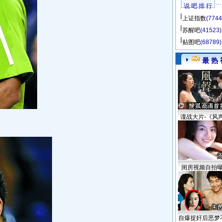
说 吧 排 行
上证指数
(7744
苏醒吧
(41523)
贴图吧
(68789)
最 热 
谍战大片-《风
闺房视频自拍
自爆捉奸后恶梦