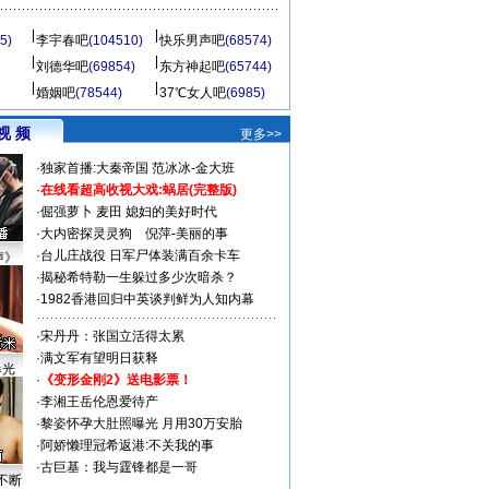
5)
李宇春吧
(104510)
快乐男声吧
(68574)
刘德华吧
(69854)
东方神起吧
(65744)
婚姻吧
(78544)
37℃女人吧
(6985)
视 频
更多>>
·
独家首播:大秦帝国
范冰冰-金大班
·
在线看超高收视大戏:
蜗居(完整版)
·
倔强萝卜
麦田
媳妇的美好时代
·
大内密探灵灵狗
倪萍-美丽的事
·
台儿庄战役 日军尸体装满百余卡车
声》
·
揭秘希特勒一生躲过多少次暗杀？
·
1982香港回归中英谈判鲜为人知内幕
·
宋丹丹：张国立活得太累
·
满文军有望明日获释
曝光
·
《变形金刚2》送电影票！
·
李湘王岳伦恩爱待产
·
黎姿怀孕大肚照曝光 月用30万安胎
·
阿娇懒理冠希返港:不关我的事
·
古巨基：我与霆锋都是一哥
不断