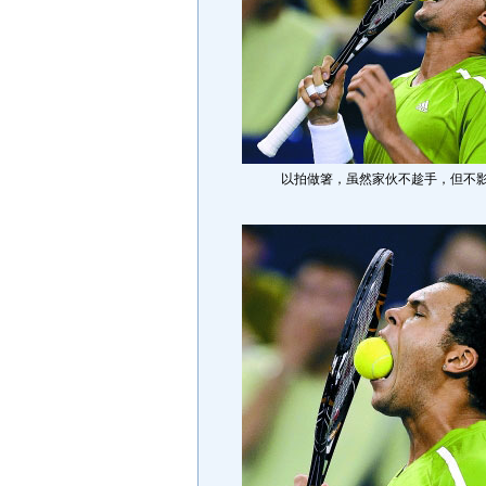
以拍做箸，虽然家伙不趁手，但不