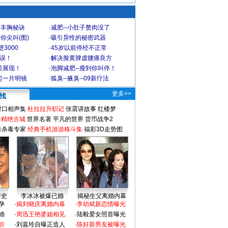
爆丰胸秘诀
·
减肥--小肚子赘肉没了
你尖叫(图)
·
吸引异性的秘密武器
3000
·
45岁以前停经不正常
不误！
·
解决脸黄脾虚腰痛良方
美展现！
·
泡脚减肥--瘦到你叫停！
起一片明镜
·
狐臭--腋臭--09新疗法
更多>>
对口相声集
杜拉拉升职记
张震讲故事
红楼梦
-精绝古城
世界名著
平凡的世界
货币战争2
毒杀毒专家
经典手机游游格斗集
福彩3D走势图
情史
李冰冰被爆已婚
揭秘生父离婚内幕
孕
·
揭刘晓庆离婚内幕
·
李幼斌新恋情曝光
婚
·
周迅王艳婆媳相见
·
陆毅爱女照首曝光
折
·
刘嘉玲自曝正造人
·
陈好新男友被曝光