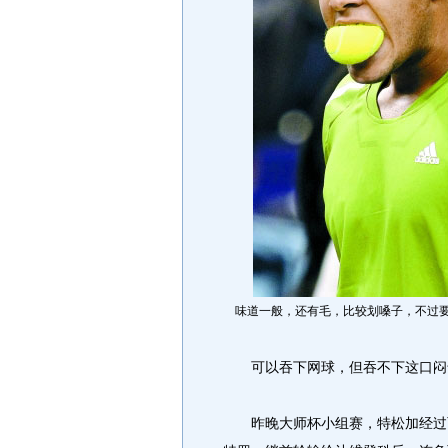
味道一般，还有毛，比较划嗓子，不过要
可以吞下网球，但吞不下这口闷
昨晚大师杯小组赛，特松加经过两