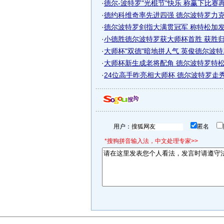
·
德尔-波特罗"光棍节"快乐 称赢下比赛
·
德约科维奇率先进四强 德尔波特罗力
·
德尔波特罗剑指大满贯冠军 称特松加发挥
·
小德胜德尔波特罗获大师杯首胜 获胜归功
·
大师杯"双德"暗地拼人气 英俊德尔波特罗
·
大师杯新生成老将配角 德尔波特罗特松加
·
24位高手昨亮相大师杯 德尔波特罗走秀引
用户：
匿名
*搜狗拼音输入法，中文处理专家>>