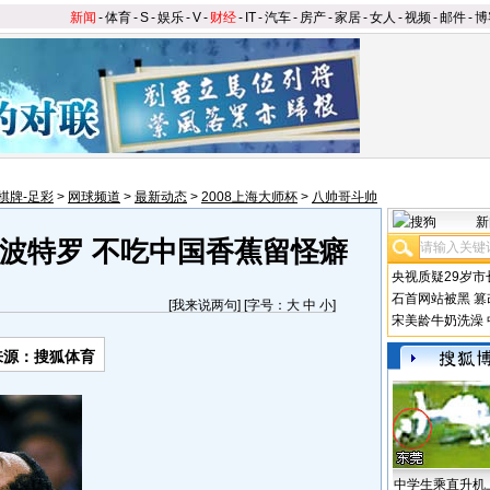
新闻
-
体育
-
S
-
娱乐
-
V
-
财经
-
IT
-
汽车
-
房产
-
家居
-
女人
-
视频
-
邮件
-
博
棋牌-足彩
>
网球频道
>
最新动态
>
2008上海大师杯
>
八帅哥斗帅
新
波特罗 不吃中国香蕉留怪癖
央视质疑29岁市
石首网站被黑
篡
[
我来说两句
] [字号：
大
中
小
]
宋美龄牛奶洗澡
来源：搜狐体育
中学生乘直升机