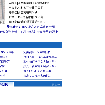
·
冉雄飞
|
老聂的嘴和山东鲁能的腿
·
马寅
|
陈忠和离开女排的日子
·
陈书佳
|
谢杏芳被叫阿姨
·
张斌
|
一场人和猫的伟大比赛
·
马晓春
|
俞斌的棋王是谁封的？
曝光
热点标签：
NBA
姚明
火箭
易建联
杜丽
治郅
刘翔
殷铁生
郎平
全明星
麦迪
于芬
欧冠
弗
开3只涨停板
·
完美妈咪--保养有新招
大揭秘！
·
今日提供三只私幕短线黑马
了两千万
·
教你如何掏空女人钱（图）
家纺！
·
少女一夜暴富大秘密（图）
-狂赚
·
每天5分钟 英语脱口出
到你尖叫！
·
脱发，白发患者的福音
说 吧
更多>>