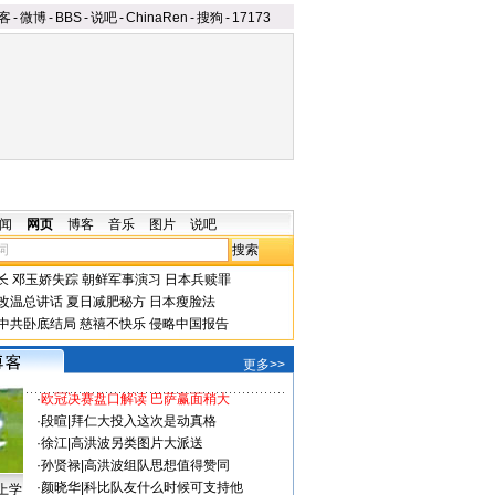
客
-
微博
-
BBS
-
说吧
-
ChinaRen
-
搜狗
-
17173
闻
网页
博客
音乐
图片
说吧
长
邓玉娇失踪
朝鲜军事演习
日本兵赎罪
改温总讲话
夏日减肥秘方
日本瘦脸法
中共卧底结局
慈禧不快乐
侵略中国报告
更多>>
·
欧冠决赛盘口解读 巴萨赢面稍大
·
段暄
|
拜仁大投入这次是动真格
·
徐江
|
高洪波另类图片大派送
·
孙贤禄
|
高洪波组队思想值得赞同
·
颜晓华
|
科比队友什么时候可支持他
上学