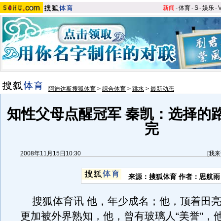
新闻
-
体育
-
S
-
娱乐
-
阿迪达斯搜狐体育
>
综合体育
>
跳水
>
最新动态
知性父母点醒冠军 秦凯：选择的
完
2008年11月15日10:30
[
我来
来源：搜狐体育 作者：思航雨
搜狐体育讯 他，年少成名；他，顶着田亮
更加被外界熟知，他，曾有玻璃人“美誉”，