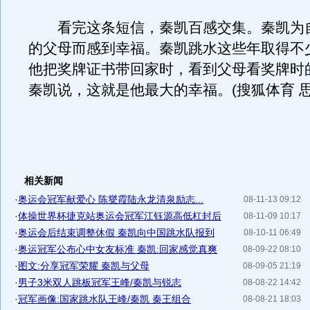
看完这条短信，秦凯百感交集。秦凯为
的父母而感到幸福。秦凯跳水这些年取得不
他把奖牌证书带回家时，看到父母看奖牌时
秦凯说，这就是他最大的幸福。(搜狐体育 思
相关新闻
·
奥运会冠军献爱心 陈燮霞陆永龙清泉励志...
08-11-13 09:12
·
体操世界杯捷克站奥运会冠军江钰源高低杠封后
08-11-09 10:17
·
奥运会后结束调整休假 秦凯向中国跳水队报到
08-10-11 06:49
·
奥运冠军公布心中女友标准 秦凯:回家感觉真爽
08-09-22 08:10
·
图文:分享冠军荣耀 秦凯与父母
08-09-05 21:19
·
男子3米双人跳板冠军王峰/秦凯与锐志
08-08-22 14:42
·
冠军画像:国家跳水队王峰/秦凯 秦王组合
08-08-21 18:03