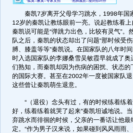
秦凯7岁离开父母学习跳水，1998年国
12岁的秦凯让教练眼前一亮。说起教练看上
秦凯说可能是“弹跳力出色，比较有灵气”。
队之后，秦凯的状态却出了问题“那时候受
膊、膝盖等等”秦凯说。在国家队的八年时
时入选国家队的李娜桑雪吴敏霞早就成了奥
们熟知，而秦凯却因为伤病的困扰、状态的
的国际大赛。甚至在2002年一度被国家队
这些曾让秦凯萌生退意。
“（退役）念头有过，有的时候练着练着
好，练着练着就哭了起来”秦凯坦诚地说。
弃跳水而徘徊的时候，父亲的一番话让他最
定。“作为男子汉来说，如果碰到风风雨雨