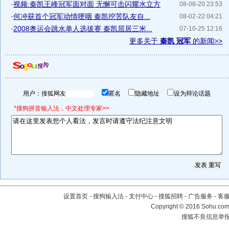
·
视频:秦凯王峰冠军面对面 无懈可击闪耀水立方
08-08-20 23:53
·
何冲获首个冠军动情哽咽 秦凯挖苦队友自...
08-02-22 04:21
·
2008奥运会跳水单人选拔赛 秦凯屈居三米...
07-10-25 12:16
更多关于
秦凯 冠军
的新闻>>
用户：
匿名
隐藏地址
设为辩论话题
*搜狗拼音输入法，中文处理专家>>
设置首页
-
搜狗输入法
-
支付中心
-
搜狐招聘
-
广告服务
-
客
Copyright
©
2016 Sohu.com 
搜狐不良信息举