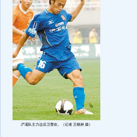
浐灞队主力边后卫曹欢。（记者 王晓林 摄）