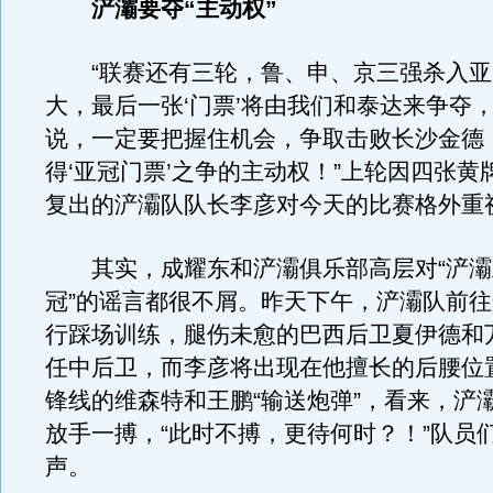
浐灞要夺“主动权”
“联赛还有三轮，鲁、申、京三强杀入亚
大，最后一张‘门票’将由我们和泰达来争夺
说，一定要把握住机会，争取击败长沙金德
得‘亚冠门票’之争的主动权！”上轮因四张黄
复出的浐灞队队长李彦对今天的比赛格外重
其实，成耀东和浐灞俱乐部高层对“浐灞
冠”的谣言都很不屑。昨天下午，浐灞队前
行踩场训练，腿伤未愈的巴西后卫夏伊德和
任中后卫，而李彦将出现在他擅长的后腰位
锋线的维森特和王鹏“输送炮弹”，看来，浐
放手一搏，“此时不搏，更待何时？！”队员
声。