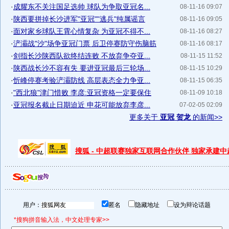
·
成耀东不关注国足选帅 球队为争取亚冠名...
08-11-16 09:07
·
陕西要拼掉长沙进军"亚冠""逃兵"纯属谣言
08-11-16 09:05
·
面对家乡球队王霄心情复杂 为亚冠不得不...
08-11-16 08:27
·
浐灞战"沙"场争亚冠门票 后卫停赛防守伤脑筋
08-11-16 08:17
·
剑指长沙陕西队欲终结连败 不放弃争夺亚...
08-11-15 11:52
·
陕西战长沙不容有失 要进亚冠最后三轮场...
08-11-15 10:29
·
忻峰停赛考验浐灞防线 高层表态全力争亚...
08-11-15 06:35
·
"西北狼"津门惜败 李彦:亚冠资格一定要保住
08-11-09 10:18
·
亚冠报名截止日期迫近 申花可能放弃李彦...
07-02-05 02:09
更多关于
亚冠 贺龙
的新闻>>
搜狐 - 中超联赛独家互联网合作伙伴 独家承建
用户：
匿名
隐藏地址
设为辩论话题
*搜狗拼音输入法，中文处理专家>>