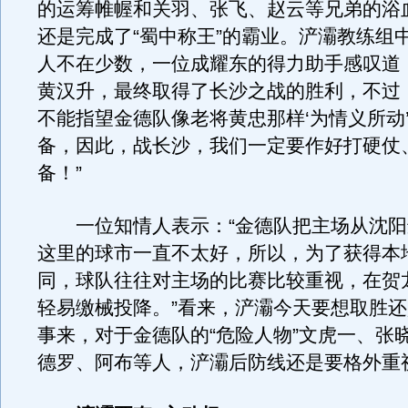
的运筹帷幄和关羽、张飞、赵云等兄弟的浴
还是完成了“蜀中称王”的霸业。浐灞教练组中
人不在少数，一位成耀东的得力助手感叹道
黄汉升，最终取得了长沙之战的胜利，不过
不能指望金德队像老将黄忠那样‘为情义所动
备，因此，战长沙，我们一定要作好打硬仗
备！”
一位知情人表示：“金德队把主场从沈阳
这里的球市一直不太好，所以，为了获得本
同，球队往往对主场的比赛比较重视，在贺
轻易缴械投降。”看来，浐灞今天要想取胜
事来，对于金德队的“危险人物”文虎一、张
德罗、阿布等人，浐灞后防线还是要格外重