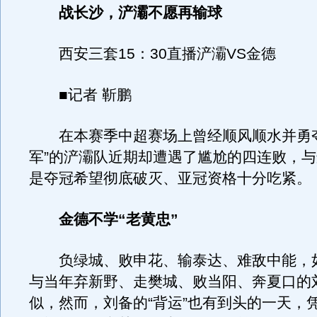
战长沙，浐灞不愿再输球
西安三套15：30直播浐灞VS金德
■记者 靳鹏
在本赛季中超赛场上曾经顺风顺水并勇夺
军”的浐灞队近期却遭遇了尴尬的四连败，
是夺冠希望彻底破灭、亚冠资格十分吃紧。
金德不学“老黄忠”
负绿城、败申花、输泰达、难敌中能，
与当年弃新野、走樊城、败当阳、奔夏口的
似，然而，刘备的“背运”也有到头的一天，