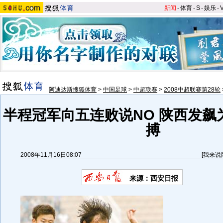
新闻
-
体育
-
S
-
娱乐
-
阿迪达斯搜狐体育
>
中国足球
>
中超联赛
>
2008中超联赛第28轮
半程冠军向五连败说NO 陕西发飙
搏
2008年11月16日08:07
[
我来说
来源：西安日报