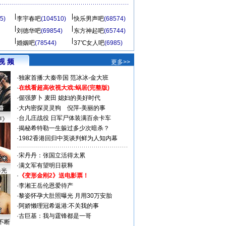
5)
李宇春吧
(104510)
快乐男声吧
(68574)
刘德华吧
(69854)
东方神起吧
(65744)
婚姻吧
(78544)
37℃女人吧
(6985)
视 频
更多>>
·
独家首播:大秦帝国
范冰冰-金大班
·
在线看超高收视大戏:
蜗居(完整版)
·
倔强萝卜
麦田
媳妇的美好时代
·
大内密探灵灵狗
倪萍-美丽的事
·
台儿庄战役 日军尸体装满百余卡车
声》
·
揭秘希特勒一生躲过多少次暗杀？
·
1982香港回归中英谈判鲜为人知内幕
·
宋丹丹：张国立活得太累
·
满文军有望明日获释
曝光
·
《变形金刚2》送电影票！
·
李湘王岳伦恩爱待产
·
黎姿怀孕大肚照曝光 月用30万安胎
·
阿娇懒理冠希返港:不关我的事
·
古巨基：我与霆锋都是一哥
不断