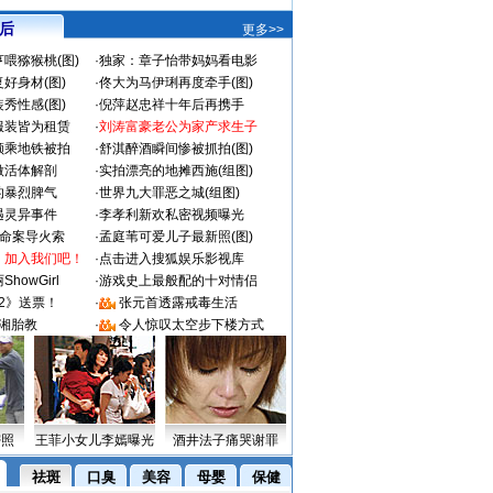
 后
更多>>
喂猕猴桃(图)
·
独家：章子怡带妈妈看电影
好身材(图)
·
佟大为马伊琍再度牵手(图)
秀性感(图)
·
倪萍赵忠祥十年后再携手
服装皆为租赁
·
刘涛富豪老公为家产求生子
颜乘地铁被拍
·
舒淇醉酒瞬间惨被抓拍(图)
做活体解剖
·
实拍漂亮的地摊西施(组图)
的暴烈脾气
·
世界九大罪恶之城(组图)
遇灵异事件
·
李孝利新欢私密视频曝光
成命案导火索
·
孟庭苇可爱儿子最新照(图)
：加入我们吧！
·
点击进入搜狐娱乐影视库
howGirl
·
游戏史上最般配的十对情侣
2》送票！
·
张元首透露戒毒生活
湘胎教
·
令人惊叹太空步下楼方式
密照
王菲小女儿李嫣曝光
酒井法子痛哭谢罪