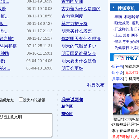
...
古力的新闻
08-11-19 16:39
搜狐商机
以赴
古力盖为什么是圆的
08-11-19 10:08
...
古力查利度
08-11-18 18:58
·
丰胸--林志玲
·
睡觉减肥--瘦到
...
莫古力护身符
08-11-18 07:27
·
开这样的店 日进
...
明天买什么股票
08-11-17 21:13
·
上班 兼职 两
兴之地"
你对明天有什么想法
08-11-17 15:17
·
健康与美丽完
弈4局和棋
明天的气温是多少
07-12-25 11:31
·
为健康行业撑
尾绅路
明天国足谁是队长
06-10-11 15:01
谱)
明天要出什么波色
06-04-20 14:06
·
听评书
|
郭德纲
...
明天会更好
06-04-18 16:00
·
听小说
|
鬼吹灯1
·
共享区
|
手机病
我要发布
我来说两句
隐藏地址
设为辩论话题
精华区
辩论区
揭田壮壮徐帆
·
赵薇被爆已经怀
·
李宇春爆遭母逼
·
圣诞节明信片八