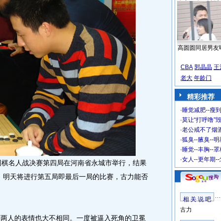
高圆圆同居男友
CBA
郭晶晶
王
老大
年龄门
精彩推荐
·
睡觉减肥--瘦到
·
莫让“打呼噜”
·
老公戒不了烟酒
·
狐臭--腋臭--
·
睡觉--丰胸--
·
女人--更年期-
国围棋名人战决赛第四局在河南省永城市举行，结果
2。明天将进行第五局即最后一局的比赛，古力能否
相 关 说 吧
古力
两人的表情也大不相同。一度被逼入死角的卫冕