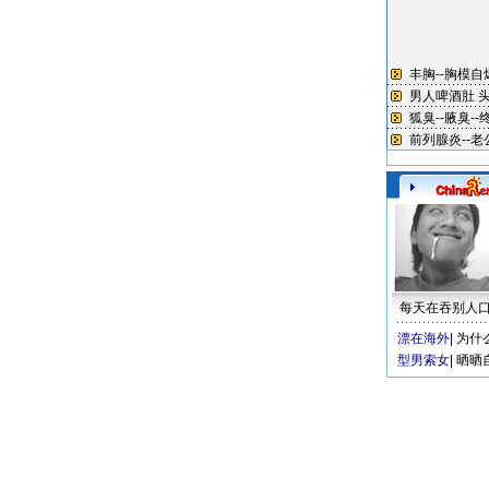
每天在吞别人
漂在海外
|
为什
型男索女
|
晒晒