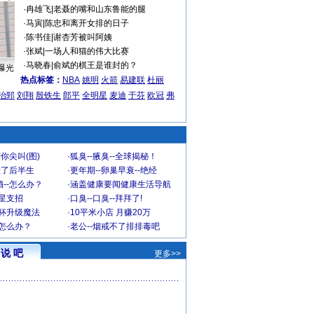
·
冉雄飞
|
老聂的嘴和山东鲁能的腿
·
马寅
|
陈忠和离开女排的日子
·
陈书佳
|
谢杏芳被叫阿姨
·
张斌
|
一场人和猫的伟大比赛
·
马晓春
|
俞斌的棋王是谁封的？
曝光
热点标签：
NBA
姚明
火箭
易建联
杜丽
治郅
刘翔
殷铁生
郎平
全明星
麦迪
于芬
欧冠
弗
你尖叫(图)
·
狐臭--腋臭--全球揭秘！
毁了后半生
·
更年期--卵巢早衰--绝经
--怎么办？
·
涵盖健康要闻健康生活导航
明星支招
·
口臭--口臭--拜拜了!
罩杯升级魔法
·
10平米小店 月赚20万
-怎么办？
·
老公--烟戒不了排排毒吧
说 吧
更多>>