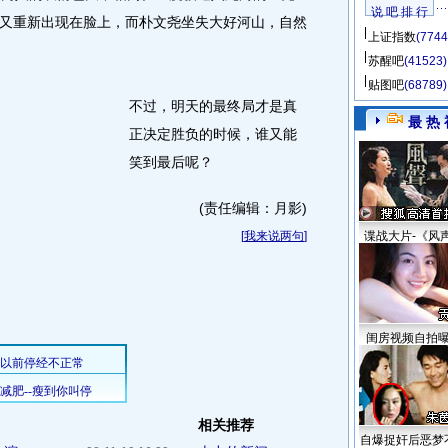
说 吧 排 行
又重新出现在脸上，而朴文尧坐失大好河山，自然
上证指数
(7744
苏醒吧
(41523)
贴图吧
(68789)
不过，明天的最终局才是真
最 热 
正决定胜负的时候，谁又能
笑到最后呢？
(责任编辑：月影)
[
我来说两句
]
谍战大片-《风
闺房视频自拍
相关推荐
自爆捉奸后恶梦