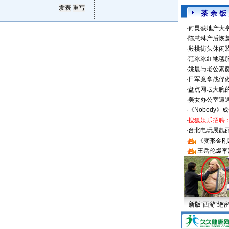
茶 余 饭
·
何炅获地产大亨
·
陈慧琳产后恢复
·
殷桃街头休闲装
·
范冰冰红地毯
·
姚晨与老公素
·
日军竟拿战俘
·
盘点网坛大腕
·
美女办公室遭
·
《Nobody》
·
搜狐娱乐招聘
·
台北电玩展靓丽S
·
《变形金刚
·
王岳伦爆李
新版“西游”绝