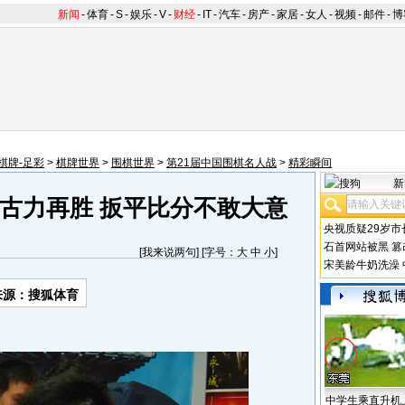
新闻
-
体育
-
S
-
娱乐
-
V
-
财经
-
IT
-
汽车
-
房产
-
家居
-
女人
-
视频
-
邮件
-
博
棋牌-足彩
>
棋牌世界
>
围棋世界
>
第21届中国围棋名人战
>
精彩瞬间
新
古力再胜 扳平比分不敢大意
央视质疑29岁市
石首网站被黑
篡
[
我来说两句
] [字号：
大
中
小
]
宋美龄牛奶洗澡
来源：搜狐体育
中学生乘直升机