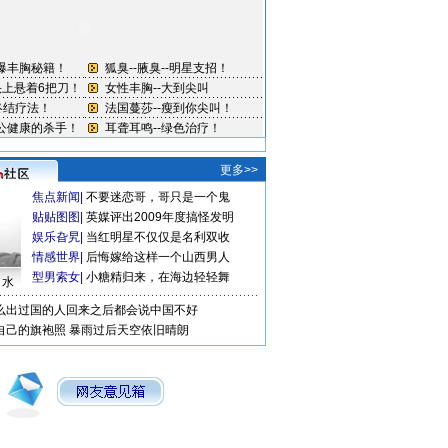
更多>>
焦点新闻
|
不要迷恋哥，哥只是一个鬼
贴贴图图
|
英媒评出2009年度搞怪发明
娱乐旮旯
|
当红明星不仅仅是名利双收
情感世界
|
后悔嫁给这样一个山西男人
型男索女
|
小糖精归来，在海边轻轻舞
口水
么出过国的人回来之后都会说中国不好
自己的旗袍照
暴雨过后天空依旧晴朗