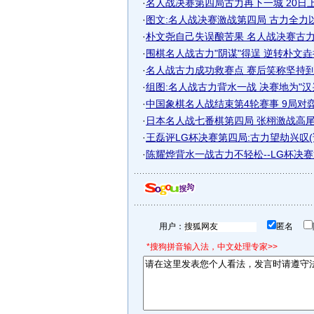
·
名人战决赛第四局古力再下一城 20日上演
·
图文:名人战决赛激战第四局 古力全力
·
朴文尧自己失误酿苦果 名人战决赛古力扳
·
围棋名人战古力"阴谋"得逞 逆转朴文垚扳
·
名人战古力成功救赛点 赛后笑称坚持到对
·
组图:名人战古力背水一战 决赛地为"汉
·
中国象棋名人战结束第4轮赛事 9局对
·
日本名人战七番棋第四局 张栩激战高
·
王磊评LG杯决赛第四局:古力望劫兴叹(
·
陈耀烨背水一战古力不轻松--LG杯决赛第4
用户：
匿名
*搜狗拼音输入法，中文处理专家>>