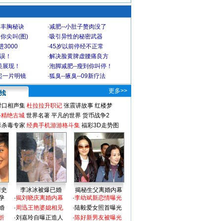
爆丰胸秘诀
·
减肥--小肚子赘肉没了
你尖叫(图)
·
吸引异性的秘密武器
3000
·
45岁以前停经不正常
不误！
·
解决脸黄脾虚腰痛良方
美展现！
·
泡脚减肥--瘦到你叫停！
起一片明镜
·
狐臭--腋臭--09新疗法
更多>>
对口相声集
杜拉拉升职记
张震讲故事
红楼梦
-精绝古城
世界名著
平凡的世界
货币战争2
毒杀毒专家
经典手机游游格斗集
福彩3D走势图
情史
李冰冰被爆已婚
揭秘生父离婚内幕
孕
·
揭刘晓庆离婚内幕
·
李幼斌新恋情曝光
婚
·
周迅王艳婆媳相见
·
陆毅爱女照首曝光
折
·
刘嘉玲自曝正造人
·
陈好新男友被曝光