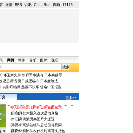
客
-
微博
-
BBS
-
说吧
-
ChinaRen
-
搜狗
-
17173
闻
网页
博客
音乐
图片
说吧
长
邓玉娇失踪
朝鲜军事演习
日本兵赎罪
改温总讲话
夏日减肥秘方
日本瘦脸法
中共卧底结局
慈禧不快乐
侵略中国报告
更多>>
·
欧冠决赛盘口解读 巴萨赢面稍大
·
段暄
|
拜仁大投入这次是动真格
·
徐江
|
高洪波另类图片大派送
·
孙贤禄
|
高洪波组队思想值得赞同
·
颜晓华
|
科比队友什么时候可支持他
上学