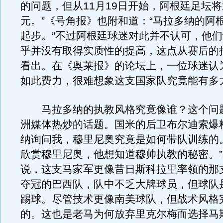
的问题，但从11月19日开始，阿根廷足坛
元。”《号角报》也附和道：“马拉多纳的阿
起步。”不过阿根廷球迷对此并不认可，他
乎并没有取得实质性的提高，这点从赛后的
看出。在《奥莱报》的论坛上，一位球迷认
如此费力，很难想象这支国家队究竟能有多
马拉多纳的执教风格究竟像谁？这个问
洲媒体热炒的话题。国米的后卫布尔迪索爆
纳询问我，穆里尼奥究竟是如何带队训练的
欣赏穆里尼奥，他想知道穆帅执教的秘密。
说，这支马家军更像昔日斯科拉里率领的那
夺冠的巴西队，队中不乏大牌球员，但球队
踢球。尽管技术更像南美球队，但战术风格
的。这也是老马为何放弃里克尔梅而选择马