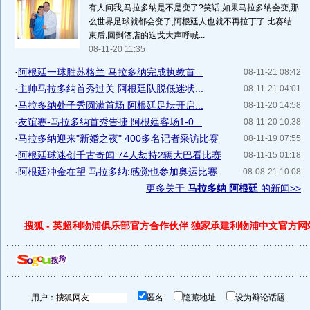
有人问我,马拉多纳是不是变了?笑话,如果马拉多纳会变,那
么世界足球就都会变了,阿根廷人也就不再拉丁了.比赛结
束后,回到酒店的迭戈大声呼喊...
08-11-20 11:35
·
阿根廷一球胜苏格兰 马拉多纳完成执教首...
08-11-21 08:42
·
主帅马拉多纳首秀过关 阿根廷队脱低迷状...
08-11-21 04:01
·
马拉多纳处子秀圆满首场 阿根廷足坛开启...
08-11-20 14:58
·
友谊赛-马拉多纳首秀告捷 阿根廷客场1-0...
08-11-20 10:38
·
马拉多纳迎来"新婚之夜" 400多名记者采访比赛
08-11-19 07:55
·
阿根廷球迷创千古奇闻 74人劫持2辆大巴看比赛
08-11-15 01:18
·
阿根廷冲金在望 马拉多纳:感觉也参加奥运比赛
08-08-21 10:08
更多关于
马拉多纳 阿根廷
的新闻>>
搜狐 - 英超利物浦俱乐部官方合作伙伴 独家承建利物浦中文官方网
用户：
匿名
隐藏地址
设为辩论话题