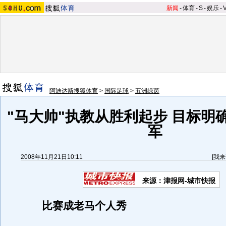
新闻
-
体育
-
S
-
娱乐
-
阿迪达斯搜狐体育
>
国际足球
>
五洲绿茵
"马大帅"执教从胜利起步 目标明
军
2008年11月21日10:11
[
我来
来源：津报网-城市快报
比赛成老马个人秀