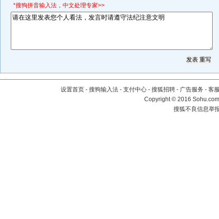
*搜狗拼音输入法，中文处理专家>>
设置首页
-
搜狗输入法
-
支付中心
-
搜狐招聘
-
广告服务
-
客
Copyright
©
2016 Sohu.com 
搜狐不良信息举