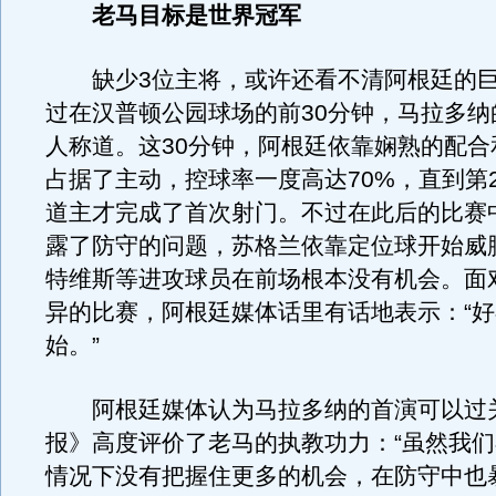
老马目标是世界冠军
缺少3位主将，或许还看不清阿根廷的巨
过在汉普顿公园球场的前30分钟，马拉多纳
人称道。这30分钟，阿根廷依靠娴熟的配合
占据了主动，控球率一度高达70%，直到第
道主才完成了首次射门。不过在此后的比赛
露了防守的问题，苏格兰依靠定位球开始威
特维斯等进攻球员在前场根本没有机会。面
异的比赛，阿根廷媒体话里有话地表示：“
始。”
阿根廷媒体认为马拉多纳的首演可以过
报》高度评价了老马的执教功力：“虽然我
情况下没有把握住更多的机会，在防守中也