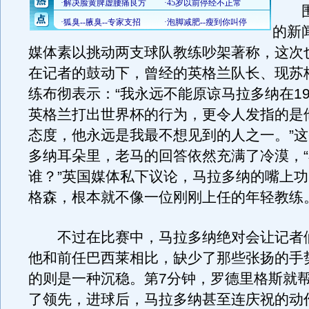
围
的新
媒体素以挑动两支球队教练吵架著称，这次
在记者的鼓动下，曾经的英格兰队长、现苏
练布彻表示：“我永远不能原谅马拉多纳在19
英格兰打出世界杯的行为，更令人发指的是
态度，他永远是我最不想见到的人之一。”
多纳耳朵里，老马的回答依然充满了冷漠，
谁？”英国媒体私下议论，马拉多纳的嘴上
格森，根本就不像一位刚刚上任的年轻教练
不过在比赛中，马拉多纳绝对会让记者
他和前任巴西莱相比，缺少了那些张扬的手
的则是一种沉稳。第7分钟，罗德里格斯就
了领先，进球后，马拉多纳甚至连庆祝的动