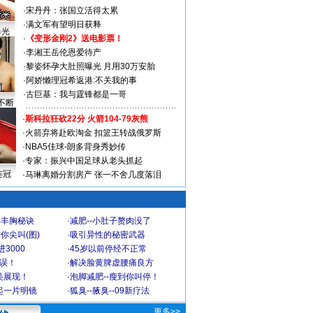
·
宋丹丹：张国立活得太累
·
满文军有望明日获释
曝光
·
《变形金刚2》送电影票！
·
李湘王岳伦恩爱待产
·
黎姿怀孕大肚照曝光 月用30万安胎
·
阿娇懒理冠希返港:不关我的事
·
古巨基：我与霆锋都是一哥
不断
·
斯科拉狂砍22分 火箭104-79灰熊
·
火箭弃将赴欧淘金 扣篮王转战俄罗斯
·
NBA5佳球-朗多背身秀妙传
·
专家：振兴中国足球从老头抓起
连冠
·
马琳离婚分割房产 张一不舍几度落泪
爆丰胸秘诀
·
减肥--小肚子赘肉没了
你尖叫(图)
·
吸引异性的秘密武器
3000
·
45岁以前停经不正常
不误！
·
解决脸黄脾虚腰痛良方
美展现！
·
泡脚减肥--瘦到你叫停！
起一片明镜
·
狐臭--腋臭--09新疗法
更多>>