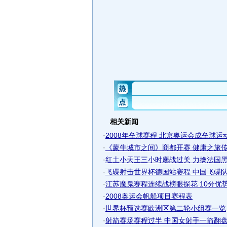
相关新闻
·
2008年垒球赛程 北京奥运会成垒球运动最
·
《蒙牛城市之间》商都开赛 健康之旅
·
红土小天王三小时鏖战过关 力擒法国黑马
·
飞碟射击世界杯德国站赛程 中国飞碟队出
·
江苏魔鬼赛程连续战榜眼探花 10分优势保
·
2008奥运会帆船项目赛程表
·
世界杯预选赛欧洲区第二轮小组赛一览
·
射箭赛场赛程过半 中国女射手一箭翻盘闯