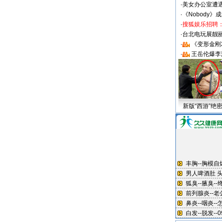
·
美女办公室遭
·
《Nobody》
·
搜狐娱乐招聘
·
台北电玩展靓丽S
·
《变形金刚
·
王岳伦爆李
新版“西游”绝