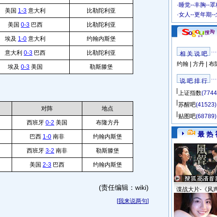
·
睡觉--丰胸--
美国
1-3
意大利
比勒陀利亚
·
女人--更年期-
美国
0-3
巴西
比勒陀利亚
埃及
1-0
意大利
约翰内斯堡
意大利
0-3
巴西
比勒陀利亚
相 关 说 吧
约翰
|
方丹
|
布
埃及
0-3
美国
勒斯滕堡
说 吧 排 行
上证指数
(7744
苏醒吧
(41523)
对阵
地点
贴图吧
(68789)
西班牙
0-2
美国
布隆方丹
最 热 
巴西
1-0
南非
约翰内斯堡
西班牙
3-2
南非
勒斯滕堡
美国
2-3
巴西
约翰内斯堡
(责任编辑：wiki)
谍战大片-《风
[
我来说两句
]