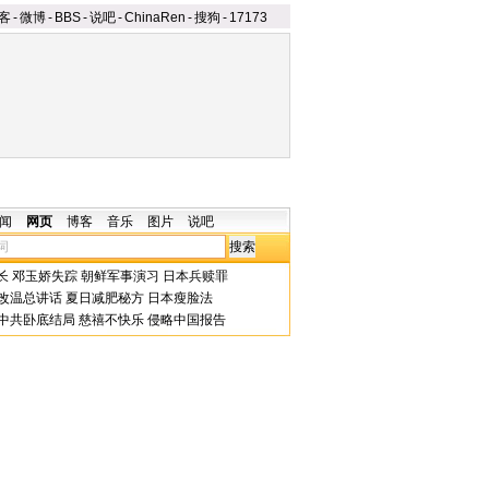
客
-
微博
-
BBS
-
说吧
-
ChinaRen
-
搜狗
-
17173
闻
网页
博客
音乐
图片
说吧
长
邓玉娇失踪
朝鲜军事演习
日本兵赎罪
改温总讲话
夏日减肥秘方
日本瘦脸法
中共卧底结局
慈禧不快乐
侵略中国报告