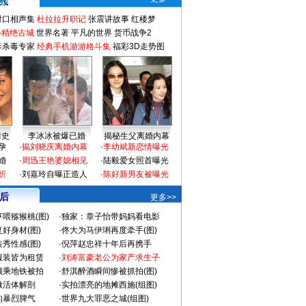
对口相声集
杜拉拉升职记
张震讲故事
红楼梦
-精绝古城
世界名著
平凡的世界
货币战争2
毒杀毒专家
经典手机游游格斗集
福彩3D走势图
情史
李冰冰被爆已婚
揭秘生父离婚内幕
孕
·
揭刘晓庆离婚内幕
·
李幼斌新恋情曝光
婚
·
周迅王艳婆媳相见
·
陆毅爱女照首曝光
折
·
刘嘉玲自曝正造人
·
陈好新男友被曝光
 后
更多>>
喂猕猴桃(图)
·
独家：章子怡带妈妈看电影
好身材(图)
·
佟大为马伊琍再度牵手(图)
秀性感(图)
·
倪萍赵忠祥十年后再携手
服装皆为租赁
·
刘涛富豪老公为家产求生子
颜乘地铁被拍
·
舒淇醉酒瞬间惨被抓拍(图)
做活体解剖
·
实拍漂亮的地摊西施(组图)
的暴烈脾气
·
世界九大罪恶之城(组图)