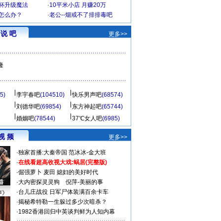
罩杯升级魔法
·
10平米小店 月赚20万
-怎么办？
·
老公--烟戒不了排排毒吧
说 吧
更多>>
隆
5)
李宇春吧
(104510)
快乐男声吧
(68574)
刘德华吧
(69854)
东方神起吧
(65744)
婚姻吧
(78544)
37℃女人吧
(6985)
视 频
更多>>
·
独家首播:大秦帝国
范冰冰-金大班
·
在线看超高收视大戏:
蜗居(完整版)
·
倔强萝卜
麦田
媳妇的美好时代
·
大内密探灵灵狗
倪萍-美丽的事
·
台儿庄战役 日军尸体装满百余卡车
声》
·
揭秘希特勒一生躲过多少次暗杀？
·
1982香港回归中英谈判鲜为人知内幕