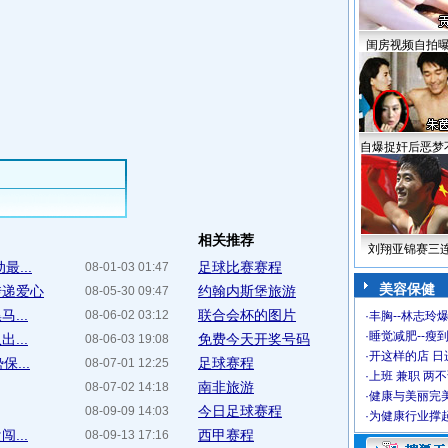
闺房视频自拍
自爆捉奸后恶梦
相关推荐
刘翔亚锦赛三
...
足球比赛赛程
08-01-03 01:47
美容保健
传递爱心
约翰内斯堡旅游
08-05-30 09:47
...
联合会杯的图片
08-06-02 03:12
·
丰胸--林志玲
·
睡觉减肥--瘦到
...
免费今天开奖号码
08-06-03 19:08
·
开这样的店 日进
...
足球赛程
08-07-01 12:25
·
上班 兼职 两
南非旅游
08-07-02 14:18
·
健康与美丽完
今日足球赛程
08-09-09 14:03
·
为健康行业撑
...
西甲赛程
08-09-13 17:16