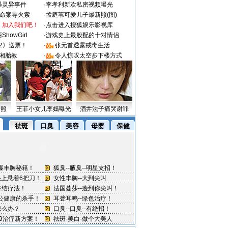
遇灵异事件
·
李孝利新欢私密视频曝光
成命案导火索
·
孟庭苇可爱儿子最新照(图)
：加入我们吧！
·
点击进入搜狐娱乐影视库
howGirl
·
游戏史上最般配的十对情侣
2》送票！
·
张元首透露戒毒生活
湘胎教
·
令人惊叹太空步下楼方式
密照
王菲小女儿李嫣曝光
酒井法子痛哭谢罪