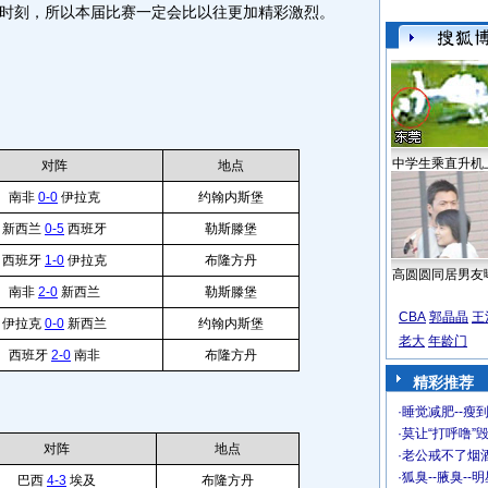
时刻，所以本届比赛一定会比以往更加精彩激烈。
中学生乘直升机
对阵
地点
南非
0-0
伊拉克
约翰内斯堡
新西兰
0-5
西班牙
勒斯滕堡
西班牙
1-0
伊拉克
布隆方丹
高圆圆同居男友
南非
2-0
新西兰
勒斯滕堡
CBA
郭晶晶
王
伊拉克
0-0
新西兰
约翰内斯堡
老大
年龄门
西班牙
2-0
南非
布隆方丹
精彩推荐
·
睡觉减肥--瘦到
·
莫让“打呼噜”
对阵
地点
·
老公戒不了烟酒
·
狐臭--腋臭--
巴西
4-3
埃及
布隆方丹