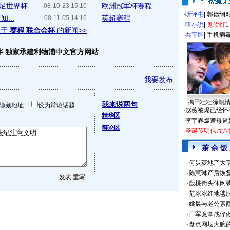
足世界杯
欧洲冠军杯赛程
08-10-23 15:10
·
听评书
|
郭德纲
...
英超赛程
08-11-05 14:16
·
听小说
|
鬼吹灯1
关于
赛程 联合会杯
的新闻>>
·
共享区
|
手机病
伴 独家承建利物浦中文官方网站
我要发布
揭田壮壮徐帆
我来说两句
隐藏地址
设为辩论话题
·
赵薇被爆已经怀
精华区
·
李宇春爆遭母逼
辩论区
·
圣诞节明信片八
茶 余 饭
·
何炅获地产大亨
·
陈慧琳产后恢复
·
殷桃街头休闲装
·
范冰冰红地毯
·
姚晨与老公素
·
日军竟拿战俘
·
盘点网坛大腕