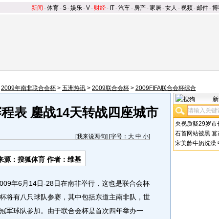
新闻
-
体育
-
S
-
娱乐
-
V
-
财经
-
IT
-
汽车
-
房产
-
家居
-
女人
-
视频
-
邮件
-
博
>
2009年南非联合会杯
>
五洲热讯
>
2009联合会杯
>
2009FIFA联合会杯综合
新
杯赛程表 鏖战14天转战四座城市
央视质疑29岁市
石首网站被黑
篡
[
我来说两句
] [字号：
大
中
小
]
宋美龄牛奶洗澡
来源：
搜狐体育
作者：维基
09年6月14日-28日在南非举行，这也是联合会杯
杯将有八只球队参赛，其中包括东道主南非队，世
冠军球队参加。由于联合会杯是首次四年举办一