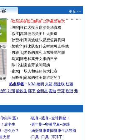
更多>>
·
欧冠决赛盘口解读 巴萨赢面稍大
·
段暄
|
拜仁大投入这次是动真格
·
徐江
|
高洪波另类图片大派送
·
孙贤禄
|
高洪波组队思想值得赞同
·
颜晓华
|
科比队友什么时候可支持他
上学
·
冉雄飞
|
老聂的嘴和山东鲁能的腿
·
马寅
|
陈忠和离开女排的日子
·
陈书佳
|
谢杏芳被叫阿姨
·
张斌
|
一场人和猫的伟大比赛
·
马晓春
|
俞斌的棋王是谁封的？
曝光
热点标签：
NBA
姚明
火箭
易建联
杜丽
治郅
刘翔
殷铁生
郎平
全明星
麦迪
于芬
欧冠
弗
你尖叫(图)
·
狐臭--腋臭--全球揭秘！
毁了后半生
·
更年期--卵巢早衰--绝经
--怎么办？
·
涵盖健康要闻健康生活导航
明星支招
·
口臭--口臭--拜拜了!