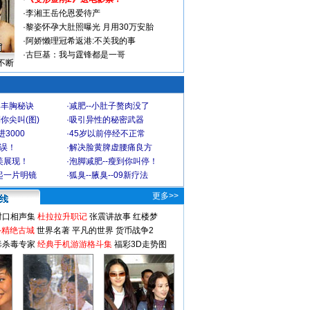
·
李湘王岳伦恩爱待产
·
黎姿怀孕大肚照曝光 月用30万安胎
·
阿娇懒理冠希返港:不关我的事
·
古巨基：我与霆锋都是一哥
不断
爆丰胸秘诀
·
减肥--小肚子赘肉没了
你尖叫(图)
·
吸引异性的秘密武器
3000
·
45岁以前停经不正常
不误！
·
解决脸黄脾虚腰痛良方
美展现！
·
泡脚减肥--瘦到你叫停！
起一片明镜
·
狐臭--腋臭--09新疗法
更多>>
对口相声集
杜拉拉升职记
张震讲故事
红楼梦
-精绝古城
世界名著
平凡的世界
货币战争2
毒杀毒专家
经典手机游游格斗集
福彩3D走势图