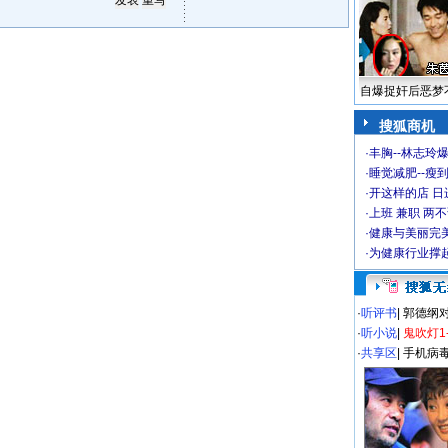
自爆捉奸后恶梦
搜狐商机
·
丰胸--林志玲
·
睡觉减肥--瘦到
·
开这样的店 日进
·
上班 兼职 两
·
健康与美丽完
·
为健康行业撑
·
听评书
|
郭德纲
·
听小说
|
鬼吹灯1
·
共享区
|
手机病