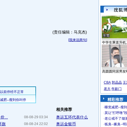
(责任编辑：马克杰)
[
我来说两句
]
中学生乘直升机
高圆圆同居男友
CBA
郭晶晶
王
老大
年龄门
精彩推荐
·
睡觉减肥--瘦到
相关推荐
·
莫让“打呼噜”
...
奥运五环代表什么
08-08-29 03:34
·
老公戒不了烟酒
环旗
奥运金银币
08-08-24 22:02
·
狐臭--腋臭--