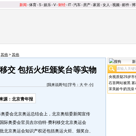
新闻
-
体育
-
S
-
娱乐
-
V
-
财经
-
IT
-
汽车
-
房产
-
家居
-
女人
-
视频
-
邮件
-
博
>
其他
>
其他
新
移交 包括火炬颁奖台等实物
央视质疑29岁市
石首网站被黑
篡
[
我来说两句
] [字号：
大
中
小
]
宋美龄牛奶洗澡
来源：北京青年报
奥委会北京奥运总结会上，北京奥组委新闻宣传
国际奥委会官员吉尔伯特·费利移交北京奥运会
批北京奥运会知识产权还包括奥运火炬、颁奖台、