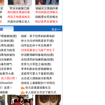
情史
李冰冰被爆已婚
揭秘生父离婚内幕
孕
·
揭刘晓庆离婚内幕
·
李幼斌新恋情曝光
婚
·
周迅王艳婆媳相见
·
陆毅爱女照首曝光
折
·
刘嘉玲自曝正造人
·
陈好新男友被曝光
 后
更多>>
喂猕猴桃(图)
·
独家：章子怡带妈妈看电影
好身材(图)
·
佟大为马伊琍再度牵手(图)
秀性感(图)
·
倪萍赵忠祥十年后再携手
服装皆为租赁
·
刘涛富豪老公为家产求生子
颜乘地铁被拍
·
舒淇醉酒瞬间惨被抓拍(图)
做活体解剖
·
实拍漂亮的地摊西施(组图)
的暴烈脾气
·
世界九大罪恶之城(组图)
遇灵异事件
·
李孝利新欢私密视频曝光
成命案导火索
·
孟庭苇可爱儿子最新照(图)
：加入我们吧！
·
点击进入搜狐娱乐影视库
howGirl
·
游戏史上最般配的十对情侣
2》送票！
·
张元首透露戒毒生活
湘胎教
·
令人惊叹太空步下楼方式