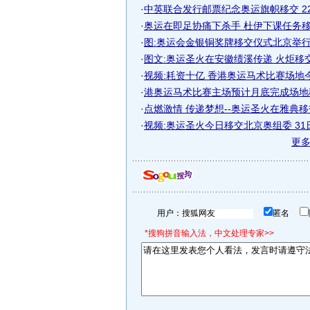
·
中英联合发行邮票纪念奥运旗帜移交 22日
·
奥运在即足协痛下杀手 杜伊下课任务移交
·
图:奥运会金银铜奖牌移交仪式北京举
·
图文:奥运圣火在安徽绩溪传递 火炬移
·
视频:耗资十亿 香港奥运马术比赛场地今正
·
港奥运马术比赛主场预计月底完成场地移
·
点燃激情 传递梦想--奥运圣火在雅典
·
视频:奥运圣火今日移交北京奥组委 31
更
用户：
匿名
*搜狗拼音输入法，中文处理专家>>