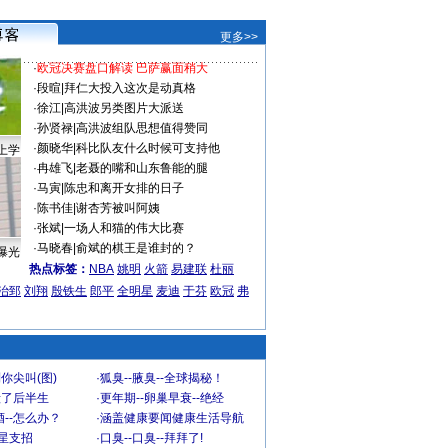
更多>>
·
欧冠决赛盘口解读 巴萨赢面稍大
·
段暄
|
拜仁大投入这次是动真格
·
徐江
|
高洪波另类图片大派送
·
孙贤禄
|
高洪波组队思想值得赞同
·
颜晓华
|
科比队友什么时候可支持他
上学
·
冉雄飞
|
老聂的嘴和山东鲁能的腿
·
马寅
|
陈忠和离开女排的日子
·
陈书佳
|
谢杏芳被叫阿姨
·
张斌
|
一场人和猫的伟大比赛
·
马晓春
|
俞斌的棋王是谁封的？
曝光
热点标签：
NBA
姚明
火箭
易建联
杜丽
治郅
刘翔
殷铁生
郎平
全明星
麦迪
于芬
欧冠
弗
你尖叫(图)
·
狐臭--腋臭--全球揭秘！
毁了后半生
·
更年期--卵巢早衰--绝经
--怎么办？
·
涵盖健康要闻健康生活导航
明星支招
·
口臭--口臭--拜拜了!