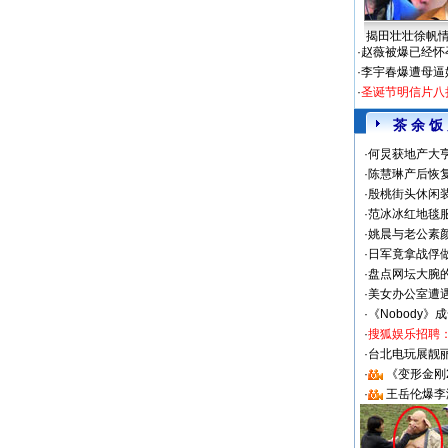
揭田壮壮徐帆
·
赵薇被爆已经怀
·
李宇春爆遭母逼
·
圣诞节明信片八
茶 余 饭
·
何炅获地产大亨
·
陈慧琳产后恢复
·
殷桃街头休闲装
·
范冰冰红地毯
·
姚晨与老公素
·
日军竟拿战俘
·
盘点网坛大腕
·
美女办公室遭
·
《Nobody》
·
搜狐娱乐招聘
·
台北电玩展靓丽S
·
《变形金刚
·
王岳伦爆李