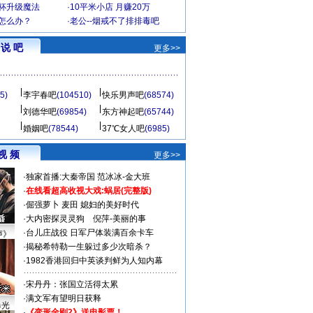
罩杯升级魔法
·
10平米小店 月赚20万
-怎么办？
·
老公--烟戒不了排排毒吧
说 吧
更多>>
5)
李宇春吧
(104510)
快乐男声吧
(68574)
刘德华吧
(69854)
东方神起吧
(65744)
婚姻吧
(78544)
37℃女人吧
(6985)
视 频
更多>>
·
独家首播:大秦帝国
范冰冰-金大班
·
在线看超高收视大戏:
蜗居(完整版)
·
倔强萝卜
麦田
媳妇的美好时代
·
大内密探灵灵狗
倪萍-美丽的事
·
台儿庄战役 日军尸体装满百余卡车
声》
·
揭秘希特勒一生躲过多少次暗杀？
·
1982香港回归中英谈判鲜为人知内幕
·
宋丹丹：张国立活得太累
·
满文军有望明日获释
曝光
·
《变形金刚2》送电影票！