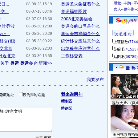
·
睡觉--丰胸--
...
奥运圣火象征着什么
08-08-23 15:19
·
女人--更年期-
...
奥运福娃图片
08-07-18 03:46
行
2008北京奥运会
08-07-03 16:30
交叶乔波
奥运会的口号是什么
08-05-30 12:09
...
奥运会吉祥物是什么
08-05-26 20:29
说 吧 排 行
交(图)
统计移交应注意什么
08-05-23 00:22
上证指数
(7744
移交北京
出纳移交应注意什么
08-03-30 22:03
苏醒吧
(41523)
日返北京
工作移交表
08-03-30 15:55
贴图吧
(68789)
多关于
奥运 奥运会
的新闻>>
最 热 
我要发布
我来说两句
隐藏地址
设为辩论话题
精华区
谍战大片-《风
辩论区
闺房视频自拍