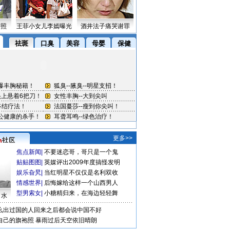
密照
王菲小女儿李嫣曝光
酒井法子痛哭谢罪
更多>>
焦点新闻
|
不要迷恋哥，哥只是一个鬼
贴贴图图
|
英媒评出2009年度搞怪发明
娱乐旮旯
|
当红明星不仅仅是名利双收
情感世界
|
后悔嫁给这样一个山西男人
型男索女
|
小糖精归来，在海边轻轻舞
口水
么出过国的人回来之后都会说中国不好
自己的旗袍照
暴雨过后天空依旧晴朗