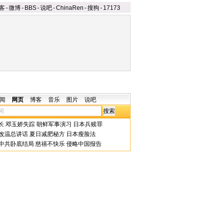
客
-
微博
-
BBS
-
说吧
-
ChinaRen
-
搜狗
-
17173
闻
网页
博客
音乐
图片
说吧
长
邓玉娇失踪
朝鲜军事演习
日本兵赎罪
改温总讲话
夏日减肥秘方
日本瘦脸法
中共卧底结局
慈禧不快乐
侵略中国报告