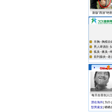
新版“西游”绝
每天在吞别人
漂在海外
|
为什
型男索女
|
晒晒