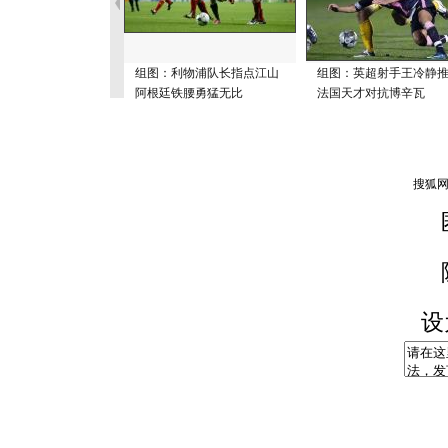
组图：利物浦队长指点江山
组图：英超射手王冷静
阿根廷铁腰勇猛无比
法国天才对抗博辛瓦
设