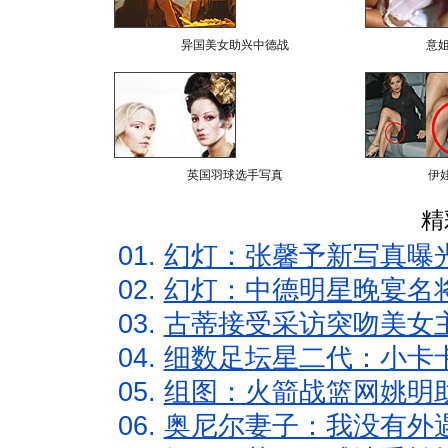
异国美女助兴中德战
意
英国羽球选手写真
伊
精
01.
幻灯：张馨予新写真曝
02.
幻灯：中德明星晚宴名
03.
古蒂接受采访突吻美女主
04.
细数足坛星二代：小卡卡
05.
组图：火箭战篮网姚明
06.
奥尼尔妻子：我没有外遇