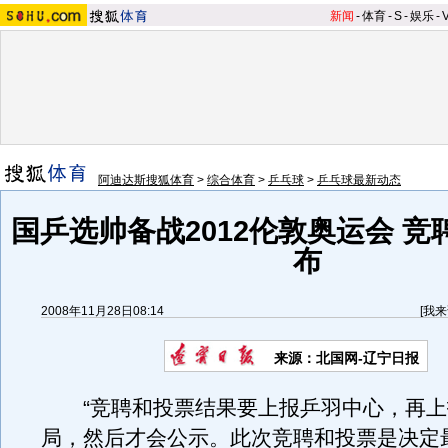
新闻
-
体育
-
S
-
娱乐
-
阿迪达斯搜狐体育
>
综合体育
>
乒乓球
>
乒乓球最新动态
国乒选帅备战2012伦敦奥运会 
布
2008年11月28日08:14
[
我来
来源：北国网-辽宁日报
“竞聘和投票结果要上报乒羽中心，再上
局，然后才会公示。此次竞聘和投票是决定