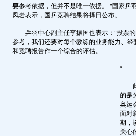
要参考依据，但并不是唯一依据。 ”国家乒
凤岩表示，国乒竞聘结果将择日公布。
乒羽中心副主任李振国也表示：“投票的
参考，我们还要对每个教练的业务能力、经
和竞聘报告作一个综合的评估。
”
此
的是为
奥运
面对
期，
关心