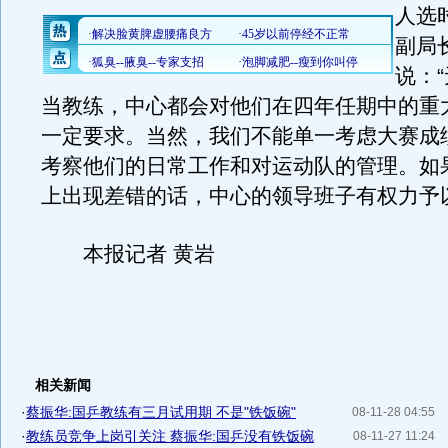
人选
副局
说：
当教练，中心都会对他们在四年任期中的重
一定要求。当然，我们不能单一考虑大赛成
考察他们的日常工作和对运动队的管理。如
上出现差错的话，中心的领导班子有权力予
本报记者 黄岩
相关新闻
·
蔡振华:国乒教练有三月试用期 不是"铁饭碗"
08-11-28 04:55
·
教练员竞争上岗引关注 蔡振华:国乒没有铁饭碗
08-11-27 11:24