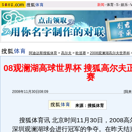
新闻
-
体育
-
S
-
娱乐
-
阿迪达斯搜狐体育
>
高尔夫
>
欧巡赛
>
2008观澜湖高尔夫世界杯
08观澜湖高球世界杯 搜狐高尔夫
赛
2008年11月30日08:09
[
我来
来源：搜狐体育
搜狐体育讯 北京时间11月30日，2008
深圳观澜湖球会进行冠军的争夺。在昨天结