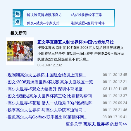
相关新闻
正文字直播五人制世界杯:中国VS危地马拉
搜狐体育讯 京时间10月5日,2008五人制足球世界杯进入
小组赛第三轮争夺.在C组一场比赛中,中国队2-6不敌埃及
队遭遇2连败,晋级前景不容乐观...
08-10-07 21:32
·
观澜湖高尔夫世界杯 中国组合绝境上演翻...
08-11-30 13:45
·
图文:2008观澜湖世界杯决赛 高尔夫游戏区一览
08-11-30 12:21
·
高尔夫世界杯观众大幅提升 深圳体育场座...
08-11-30 11:05
·
图文:观澜湖高尔夫世界杯第三轮 比赛精彩瞬间
08-11-29 13:37
·
高尔夫世界杯花絮:僧人一枝独秀 70岁老妈助阵
08-11-29 09:24
·
畅享高尔夫世界杯 与高尔夫学院辛迪瑞同...
08-11-28 21:46
·
搜狐高尔夫与Golfbox联手推出08莱德杯网...
08-09-17 19:41
更多关于
高尔夫 世界杯
的新闻>>